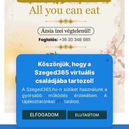
Köszönjük, hogy a
Szeged365 virtuális
családjába tartozol!
A Szeged365.hu-n sütiket használunk a
gyorsabb működés érdekében. A
tájékoztatónkat
ITT
találod.
ELFOGADOM
ELUTASÍTOM