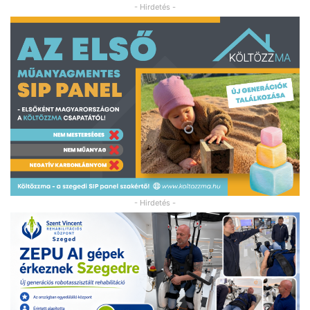
- Hirdetés -
- Hirdetés -