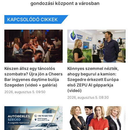
gondozási központ a városban
KAPCSOLÓDÓ CIKKEK
Készen állsz egy táncolós
Könnyes szemmel nézték,
szombatra? Újra jön a Cheers
ahogy begurul a kamion:
Bar ingyenes daytime bulija
Szegedre érkezett Európa
Szegeden (videó + galéria)
első ZEPU AI gépparkja
(videó)
2026, augusztus 5. 09:50
2026, augusztus 5. 08:30