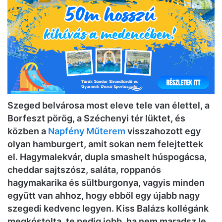
Szeged belvárosa most eleve tele van élettel, a
Borfeszt pörög, a Széchenyi tér lüktet, és
közben a
Napfény Műterem
visszahozott egy
olyan hamburgert, amit sokan nem felejtettek
el. Hagymalekvár, dupla smashelt húspogácsa,
cheddar sajtszósz, saláta, roppanós
hagymakarika és sültburgonya, vagyis minden
együtt van ahhoz, hogy ebből egy újabb nagy
szegedi kedvenc legyen. Kiss Balázs kollégánk
megkóstolta, te pedig jobb, ha nem maradsz le