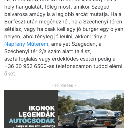
hely hangulatát, főleg most, amikor Szeged
belvárosa amúgy is a legjobb arcát mutatja. Ha a
Borfeszt után megéheznél, ha a Széchenyi téren
sétálsz, vagy ha csak kell egy jó burger egy olyan
helyen, ahol tényleg jó leülni, akkor irány a
Napfény Műterem
, amelyet Szegeden, a
Széchenyi tér 2/a szám alatt találsz,
asztalfoglalás vagy érdeklődés esetén pedig a
+36 30 952 6500-as telefonszámon tudod elérni
őket.
- Hirdetés -