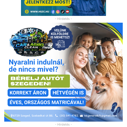
- Hirdetés -
- Hirdetés -