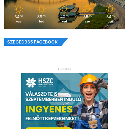
34
38
40
35
34
℃
℃
℃
℃
℃
vas
hét
ked
sze
csü
SZEGED365 FACEBOOK
- Hirdetés -