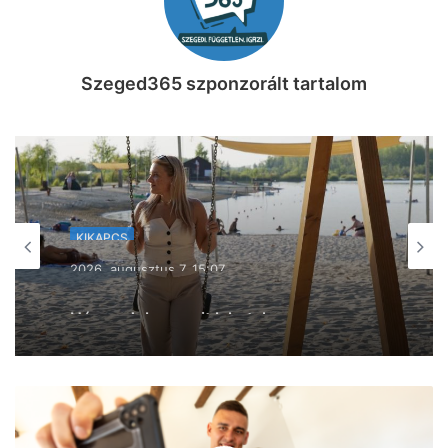
Szeged365 szponzorált tartalom
KIKAPCS
2026, augusztus 7. 09:15
Készen állsz a nyár utolsó nagy
bulijára? Több mint 200 fellépő veszi be
a SZIN Fesztivált (videó)