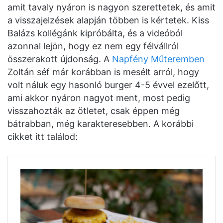
amit tavaly nyáron is nagyon szerettetek, és amit
a visszajelzések alapján többen is kértetek. Kiss
Balázs kollégánk kipróbálta, és a videóból
azonnal lejön, hogy ez nem egy félvállról
összerakott újdonság. A
Napfény Műteremben
Zoltán séf már korábban is mesélt arról, hogy
volt náluk egy hasonló burger 4-5 évvel ezelőtt,
ami akkor nyáron nagyot ment, most pedig
visszahozták az ötletet, csak éppen még
bátrabban, még karakteresebben. A korábbi
cikket itt találod: