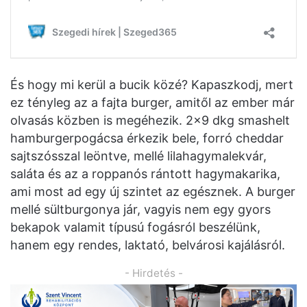
És hogy mi kerül a bucik közé? Kapaszkodj, mert
ez tényleg az a fajta burger, amitől az ember már
olvasás közben is megéhezik. 2×9 dkg smashelt
hamburgerpogácsa érkezik bele, forró cheddar
sajtszósszal leöntve, mellé lilahagymalekvár,
saláta és az a roppanós rántott hagymakarika,
ami most ad egy új szintet az egésznek. A burger
mellé sültburgonya jár, vagyis nem egy gyors
bekapok valamit típusú fogásról beszélünk,
hanem egy rendes, laktató, belvárosi kajálásról.
- Hirdetés -