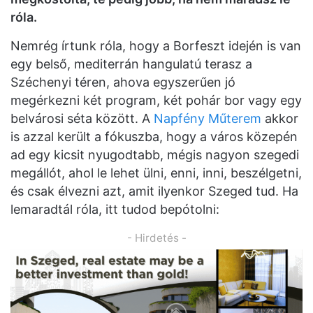
róla.
Nemrég írtunk róla, hogy a Borfeszt idején is van
egy belső, mediterrán hangulatú terasz a
Széchenyi téren, ahova egyszerűen jó
megérkezni két program, két pohár bor vagy egy
belvárosi séta között. A
Napfény Műterem
akkor
is azzal került a fókuszba, hogy a város közepén
ad egy kicsit nyugodtabb, mégis nagyon szegedi
megállót, ahol le lehet ülni, enni, inni, beszélgetni,
és csak élvezni azt, amit ilyenkor Szeged tud. Ha
lemaradtál róla, itt tudod bepótolni:
- Hirdetés -