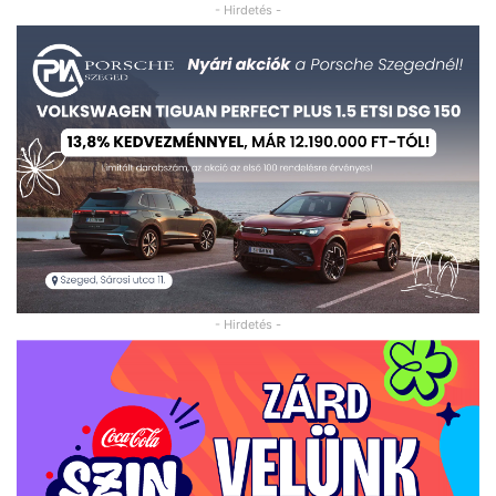
- Hirdetés -
- Hirdetés -