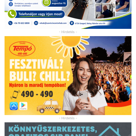
- Hirdetés -
- Hirdetés -