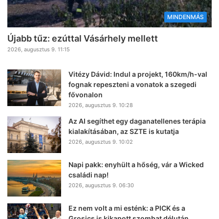
MINDENMÁS
Újabb tűz: ezúttal Vásárhely mellett
2026, augusztus 9. 11:15
Vitézy Dávid: Indul a projekt, 160km/h-val
fognak repeszteni a vonatok a szegedi
fővonalon
2026, augusztus 9. 10:28
Az AI segíthet egy daganatellenes terápia
kialakításában, az SZTE is kutatja
2026, augusztus 9. 10:02
Napi pakk: enyhült a hőség, vár a Wicked
családi nap!
2026, augusztus 9. 06:30
Ez nem volt a mi esténk: a PICK és a
Grosics is kikapott szombat délután