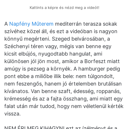
Kattints a képre és nézd meg a videót!
A
Napfény Műterem
mediterrán terasza sokak
szívéhez közel áll, és ezt a videóban is nagyon
könnyű megérteni. Szeged belvárosában, a
Széchenyi téren vagy, mégis van benne egy
kicsit elbújós, nyugodtabb hangulat, ami
különösen jól jön most, amikor a Borfeszt miatt
amúgy is pezseg a környék. A hamburger pedig
pont ebbe a miliőbe illik bele: nem túlgondolt,
nem feszengős, hanem jó értelemben brutálisan
kívánatos. Van benne szaft, édesség, roppanás,
krémesség és az a fajta összhang, ami miatt egy
falat után már tudod, hogy nem véletlenül kérték
vissza.
NEM ÉRI MEG KIHAGYNI ezt az ízélményt és a