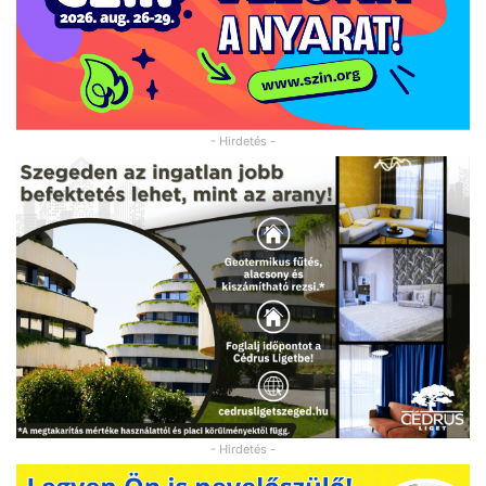
- Hirdetés -
- Hirdetés -