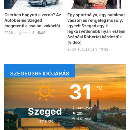
Cserben hagyott a verda? Az
Egy sportpálya, egy hatalmas
Autóbérlés Szeged
vászon és rengeteg mosoly:
megmenti a családi vakációt!
így telt Szeged egyik
legközvetlenebb nyári estéje!
2026, augusztus 3. 15:05
Szénási Róbertet kérdeztük
(videó)
2026, augusztus 3. 13:22
SZEGED365 IDŐJÁRÁS
31
℃
Szeged
34º - 24º
28%
4.01 km/h
Tiszta idő