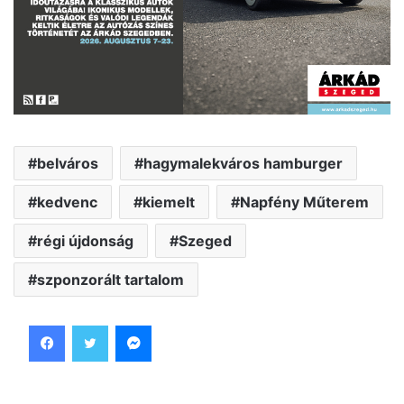
belváros
hagymalekváros hamburger
kedvenc
kiemelt
Napfény Műterem
régi újdonság
Szeged
szponzorált tartalom
Facebook
Twitter
Messenger