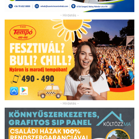
- Hirdetés -
- Hirdetés -