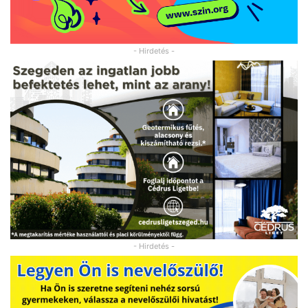
- Hirdetés -
- Hirdetés -