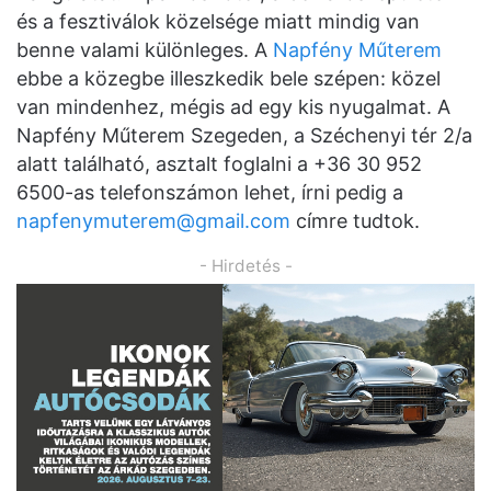
és a fesztiválok közelsége miatt mindig van
benne valami különleges. A
Napfény Műterem
ebbe a közegbe illeszkedik bele szépen: közel
van mindenhez, mégis ad egy kis nyugalmat. A
Napfény Műterem Szegeden, a Széchenyi tér 2/a
alatt található, asztalt foglalni a +36 30 952
6500-as telefonszámon lehet, írni pedig a
napfenymuterem@gmail.com
címre tudtok.
- Hirdetés -