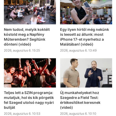
Nem tudod, melyik koktélt
Egy ilyen hírtől még nekünk
kóstold meg a Napfény
is leesett az állunk: most
Műteremben? Segítünk
iPhone 17-et nyerhetsz a
dönteni (videó)
Malátában! (videó)
2026, augusztus 6. 15:25
2026, augusztus 6. 13:49
Teljes lett a SZIN programja:
Új munkahelyeket hoz
mutatjuk, hol és kik pörgetik
Szegedre a Field Test:
fel Szeged utolsó nagy nyári
értékesítőket keresnek
buliját
(videó)
2026, augusztus 6. 10:53
2026, augusztus 6. 10:10