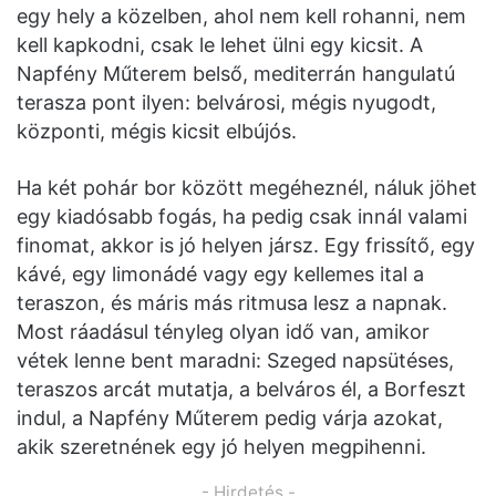
egy hely a közelben, ahol nem kell rohanni, nem
kell kapkodni, csak le lehet ülni egy kicsit. A
Napfény Műterem belső, mediterrán hangulatú
terasza pont ilyen: belvárosi, mégis nyugodt,
központi, mégis kicsit elbújós.
Ha két pohár bor között megéheznél, náluk jöhet
egy kiadósabb fogás, ha pedig csak innál valami
finomat, akkor is jó helyen jársz. Egy frissítő, egy
kávé, egy limonádé vagy egy kellemes ital a
teraszon, és máris más ritmusa lesz a napnak.
Most ráadásul tényleg olyan idő van, amikor
vétek lenne bent maradni: Szeged napsütéses,
teraszos arcát mutatja, a belváros él, a Borfeszt
indul, a Napfény Műterem pedig várja azokat,
akik szeretnének egy jó helyen megpihenni.
- Hirdetés -