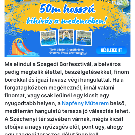
Ma elindul a Szegedi Borfesztivál, a belváros
pedig megtelik élettel, beszélgetésekkel, finom
borokkal és igazi tavasz végi hangulattal. Ha a
forgatag közben megéheznél, innál valami
finomat, vagy csak leülnél egy kicsit egy
nyugodtabb helyen, a
Napfény Műterem
belső,
mediterrán hangulatú terasza jó választás lehet.
A Széchenyi tér szívében várnak, mégis kicsit
elbújva a nagy nyüzsgés elől, pont úgy, ahogy
egy szegedi teraszos délutánon kell.