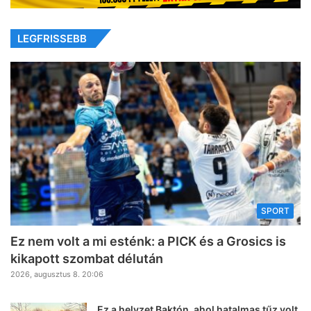
LEGFRISSEBB
SPORT
Ez nem volt a mi esténk: a PICK és a Grosics is
kikapott szombat délután
2026, augusztus 8. 20:06
Ez a helyzet Baktón, ahol hatalmas tűz volt