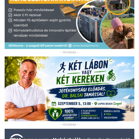
- Hirdetés -
- Hirdetés -