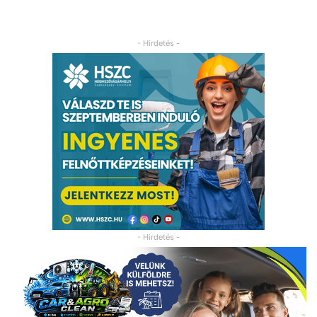
- Hirdetés -
- Hirdetés -