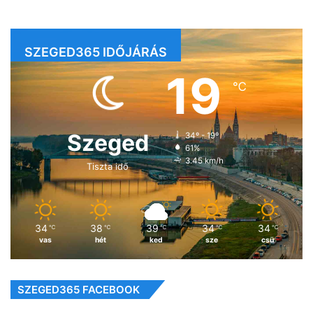
SZEGED365 IDŐJÁRÁS
19
℃
Szeged
34º - 19º
61%
3.45 km/h
Tiszta idő
34
38
39
34
34
℃
℃
℃
℃
℃
vas
hét
ked
sze
csü
SZEGED365 FACEBOOK