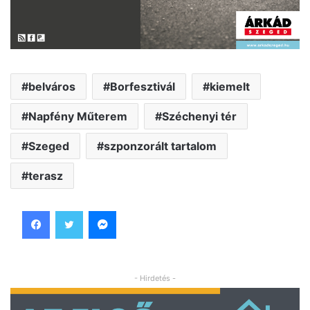
belváros
Borfesztivál
kiemelt
Napfény Műterem
Széchenyi tér
Szeged
szponzorált tartalom
terasz
Facebook
Twitter
Messenger
- Hirdetés -