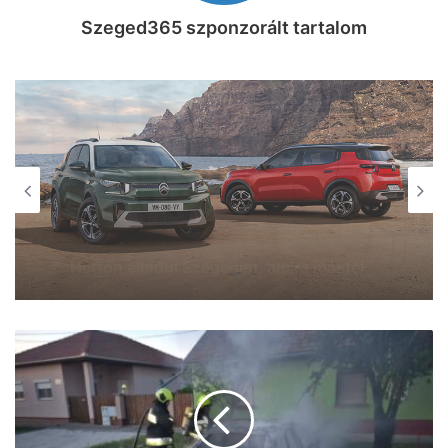
Szeged365 szponzorált tartalom
KIKAPCS
2026, augusztus 7. 15:07
Három dolog, amit lehet, hogy nem
tudtál a sándorfalvi Nádastóról (videó)