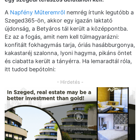
A
Napfény Műteremről
nemrég írtunk legutóbb a
Szeged365-ön, akkor egy igazán laktató
újdonság, a Betyáros tál került a középpontba.
Ez az a fogás, amit nem kell túlmagyarázni:
konfitált fokhagymás tarja, óriás hasábburgonya,
kakastaréj szalonna, lyoni hagyma, pikáns öntet
és ciabatta került a tányérra. Ha lemaradtál róla,
itt tudod bepótolni:
- Hirdetés -