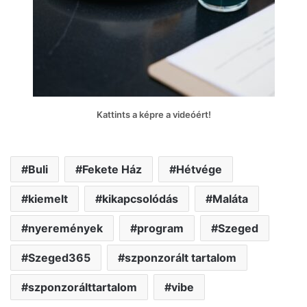
Kattints a képre a videóért!
Buli
Fekete Ház
Hétvége
kiemelt
kikapcsolódás
Maláta
nyeremények
program
Szeged
Szeged365
szponzorált tartalom
szponzorálttartalom
vibe