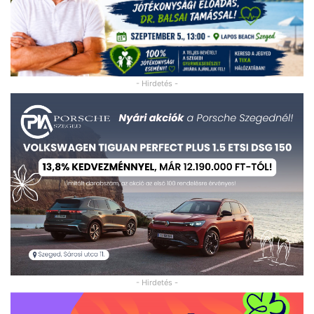
- Hirdetés -
- Hirdetés -