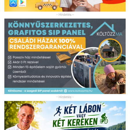
- Hirdetés -
- Hirdetés -