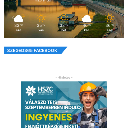
33
35
38
40
36
℃
℃
℃
℃
℃
szo
vas
hét
ked
sze
SZEGED365 FACEBOOK
- Hirdetés -