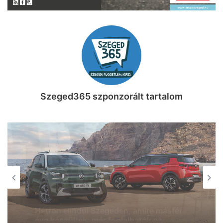
Szeged365 szponzorált tartalom
KIKAPCS
SZEGEDI ARCOK
2026, augusztus 7. 15:07
2026, augusztus 7. 15:15
Három dolog, amit lehet, hogy nem
tudtál a sándorfalvi Nádastóról (videó)