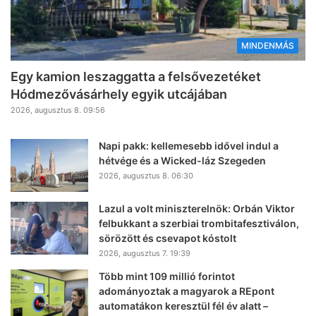
MINDENMÁS
Egy kamion leszaggatta a felsővezetéket
Hódmezővásárhely egyik utcájában
2026, augusztus 8. 09:56
Napi pakk: kellemesebb idővel indul a
hétvége és a Wicked-láz Szegeden
2026, augusztus 8. 06:30
Lazul a volt miniszterelnök: Orbán Viktor
felbukkant a szerbiai trombitafesztiválon,
sörözött és csevapot kóstolt
2026, augusztus 7. 19:39
Több mint 109 millió forintot
adományoztak a magyarok a REpont
automatákon keresztül fél év alatt –