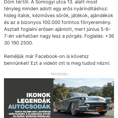
Dóm tértől. A Somogyi utca 13. alatt most
tényleg minden adott egy erős nyárindításhoz:
hideg italok, kézműves sörök, játékok, ajándékok
és az a bizonyos 100.000 forintos főnyeremény.
Asztalt foglalni erősen ajánlott, mert június 5-6-
7-én várhatóan nagy lesz a pörgés. Foglalás: +36
30 190 2500.
Reméljük már Facebook-on is követsz
bennünket! Ezt a videót ott is meg tudod nézni:
- Hirdetés -