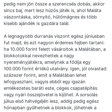
pedig nem jön össze a szerencsés dobás, akkor
sincs baj, mert lesz húzós játék is, ahol Maláta
vászontáska, sörnyitó, hűtőmágnes és több
kisebb ajándék is gazdára talál.
A legnagyobb durranás viszont egész júniusban
fut majd, és ezt nagyon érdemes fejben tartani:
ha 10.000 forint felett vásároltok a Malátában, a
blokkotokkal nevezhettek a nagy
nyereményjátékra, amelynek a fődíja egy
100.000 forint értékű utalvány. Igen, jól olvastad:
százezer forint, amit a Malátában lehet
lefogyasztani, vagyis ebből egy igazán
emlékezetes baráti este, céges csapatépítés
vagy nyári összejövetel is kijöhet. A sorsolás
július első hétvégéjén lesz, addig pedig egész
hónapban gyűlhetnek a blokkok, jöhetnek a