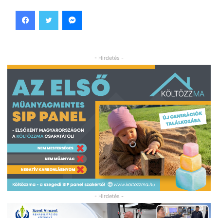
Facebook
Twitter
Messenger
- Hirdetés -
- Hirdetés -