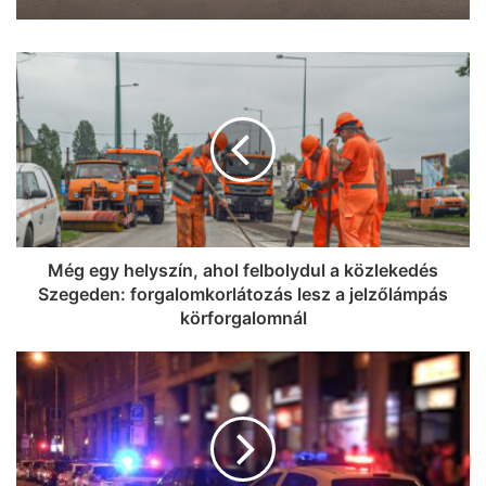
Telepakoltuk egy C3 Aircross
csomagtartóját menő Linartech-
cuccokkal: óriási őrület jön a
Szeged365-ön, készülj Szeged!
Még egy helyszín, ahol felbolydul a közlekedés
Szegeden: forgalomkorlátozás lesz a jelzőlámpás
körforgalomnál