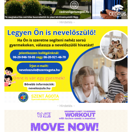
- Hirdetés -
- Hirdetés -