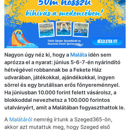
Nagyon úgy néz ki, hogy a
Maláta
idén sem
aprózza el a nyarat: június 5-6-7-én nyárindító
hétvégével robbannak be a Fekete Ház
udvarában, játékokkal, ajándékokkal, ingyen
sörrel és egy brutálisan erős főnyereménnyel.
Ha júniusban 10.000 forint felett vásárolsz, a
blokkoddal nevezhetsz a 100.000 forintos
utalványért, amit a Malátában fogyaszthattok le.
A
Malátáról
nemrég írtunk a Szeged365-ön,
akkor azt mutattuk meg, hogy Szeged első