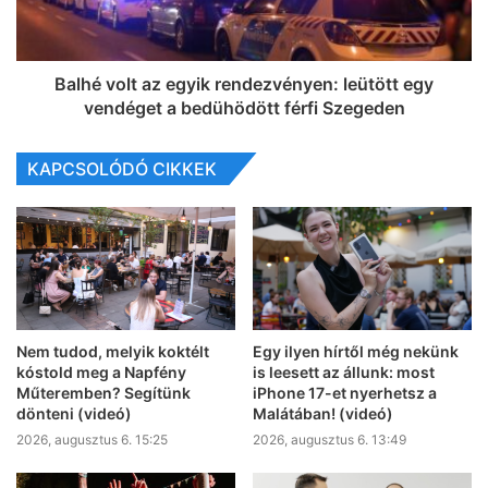
Balhé volt az egyik rendezvényen: leütött egy
vendéget a bedühödött férfi Szegeden
KAPCSOLÓDÓ CIKKEK
Nem tudod, melyik koktélt
Egy ilyen hírtől még nekünk
kóstold meg a Napfény
is leesett az állunk: most
Műteremben? Segítünk
iPhone 17-et nyerhetsz a
dönteni (videó)
Malátában! (videó)
2026, augusztus 6. 15:25
2026, augusztus 6. 13:49