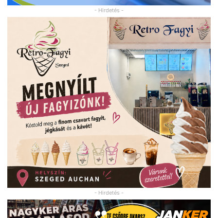
- Hirdetés -
- Hirdetés -