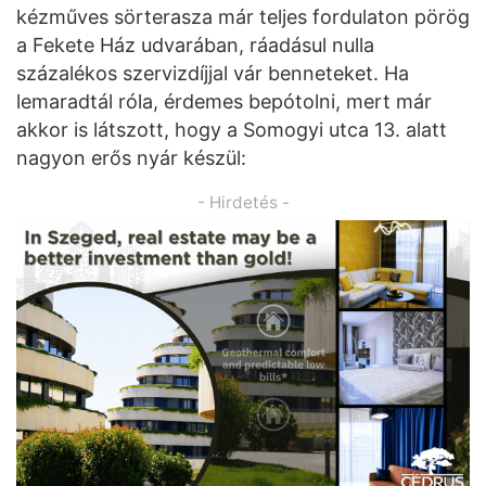
kézműves sörterasza már teljes fordulaton pörög
a Fekete Ház udvarában, ráadásul nulla
százalékos szervizdíjjal vár benneteket. Ha
lemaradtál róla, érdemes bepótolni, mert már
akkor is látszott, hogy a Somogyi utca 13. alatt
nagyon erős nyár készül:
- Hirdetés -