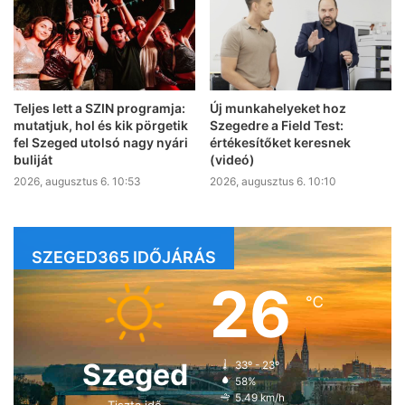
Teljes lett a SZIN programja:
Új munkahelyeket hoz
mutatjuk, hol és kik pörgetik
Szegedre a Field Test:
fel Szeged utolsó nagy nyári
értékesítőket keresnek
buliját
(videó)
2026, augusztus 6. 10:53
2026, augusztus 6. 10:10
SZEGED365 IDŐJÁRÁS
26
℃
Szeged
33º - 23º
58%
5.49 km/h
Tiszta idő