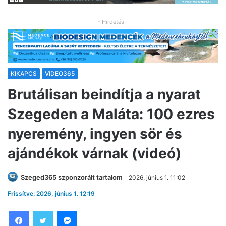
- Hirdetés -
KIKAPCS
VIDEO365
Brutálisan beindítja a nyarat
Szegeden a Maláta: 100 ezres
nyeremény, ingyen sör és
ajándékok várnak (videó)
Szeged365 szponzorált tartalom
2026, június 1. 11:02
Frissítve: 2026, június 1. 12:19
Facebook
Twitter
Messenger