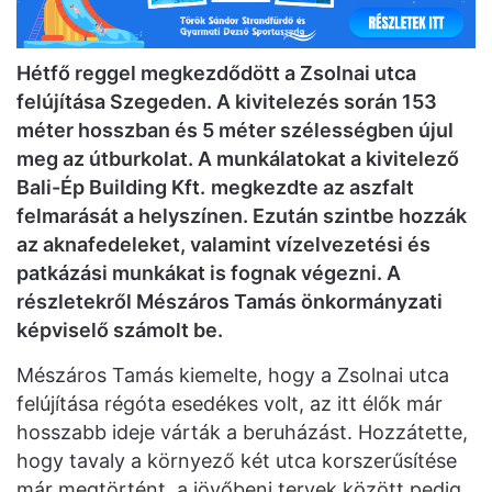
Hétfő reggel megkezdődött a Zsolnai utca
felújítása Szegeden. A kivitelezés során 153
méter hosszban és 5 méter szélességben újul
meg az útburkolat. A munkálatokat a kivitelező
Bali-Ép Building Kft.
megkezdte az aszfalt
felmarását a helyszínen. Ezután szintbe hozzák
az aknafedeleket, valamint vízelvezetési és
patkázási munkákat is fognak végezni. A
részletekről Mészáros Tamás önkormányzati
képviselő számolt be.
Mészáros Tamás kiemelte, hogy a Zsolnai utca
felújítása régóta esedékes volt, az itt élők már
hosszabb ideje várták a beruházást. Hozzátette,
hogy tavaly a környező két utca korszerűsítése
már megtörtént, a jövőbeni tervek között pedig