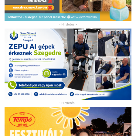
- Hirdetés -
- Hirdetés -