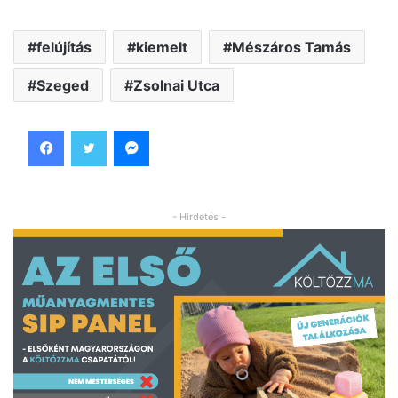
felújítás
kiemelt
Mészáros Tamás
Szeged
Zsolnai Utca
Facebook
Twitter
Messenger
- Hirdetés -