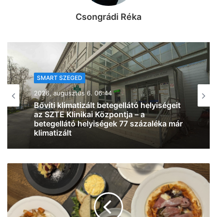
Csongrádi Réka
SMART SZEGED
2026, augusztus 5. 20:32
Normális közlekedési lehetőségeket és
infrastruktúra-fejlesztést követelnek a
Klebelsberg-telepiek