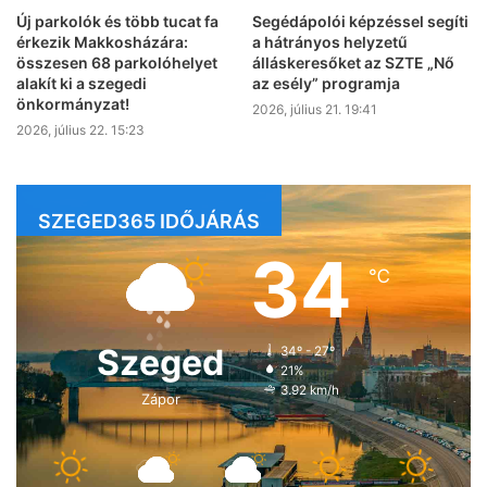
Új parkolók és több tucat fa
Segédápolói képzéssel segíti
érkezik Makkosházára:
a hátrányos helyzetű
összesen 68 parkolóhelyet
álláskeresőket az SZTE „Nő
alakít ki a szegedi
az esély” programja
önkormányzat!
2026, július 21. 19:41
2026, július 22. 15:23
SZEGED365 IDŐJÁRÁS
34
℃
Szeged
34º - 27º
21%
3.92 km/h
Zápor