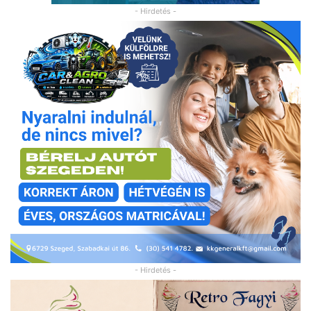
- Hirdetés -
- Hirdetés -