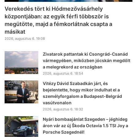
Verekedés tört ki Hódmezővásárhely
központjában: az egyik férfi többször is
megütötte, majd a fémkorlátnak csapta a
másikat
2026, augusztus 6. 19:08
Zivatarok pattantak ki Csongrád-Csanád
vármegyében, miközben jócskán megdőlt
a melegrekord az országban
2026, augusztus 6. 18:54
Vitézy Dávid Szabadkán járt, és
bejelentette, hogy mikor indulhat el a
személyforgalom a Budapest-Belgrád
vasútvonalon
2026, augusztus 6. 18:32
Nyári bombaajánlat Szegeden – jéghideg
áron vár az új Škoda Octavia 1.5 TSI Joy a
Porsche Szegednél!