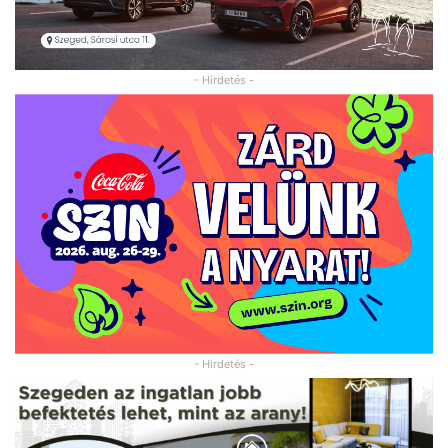
- Hirdetés -
- Hirdetés -