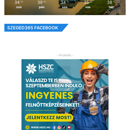
34
39
34
35
38
℃
℃
℃
℃
℃
csü
pén
szo
vas
hét
SZEGED365 FACEBOOK
- Hirdetés -