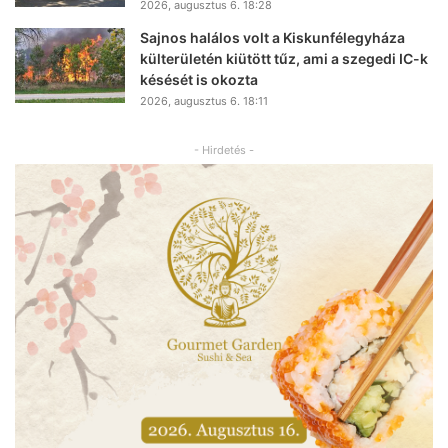
2026, augusztus 6. 18:28
Sajnos halálos volt a Kiskunfélegyháza
külterületén kiütött tűz, ami a szegedi IC-k
késését is okozta
2026, augusztus 6. 18:11
- Hirdetés -