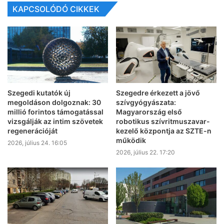
KAPCSOLÓDÓ CIKKEK
Szegedi kutatók új
Szegedre érkezett a jövő
megoldáson dolgoznak: 30
szívgyógyászata:
millió forintos támogatással
Magyarország első
vizsgálják az intim szövetek
robotikus szívritmuszavar-
regenerációját
kezelő központja az SZTE-n
működik
2026, július 24. 16:05
2026, július 22. 17:20