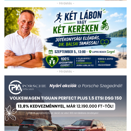
- Hirdetés -
- Hirdetés -