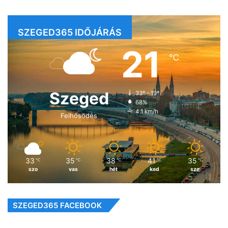
SZEGED365 IDŐJÁRÁS
21
℃
Szeged
33º - 19º
68%
4.1 km/h
Felhősödés
33
35
38
41
35
℃
℃
℃
℃
℃
szo
vas
hét
ked
sze
SZEGED365 FACEBOOK