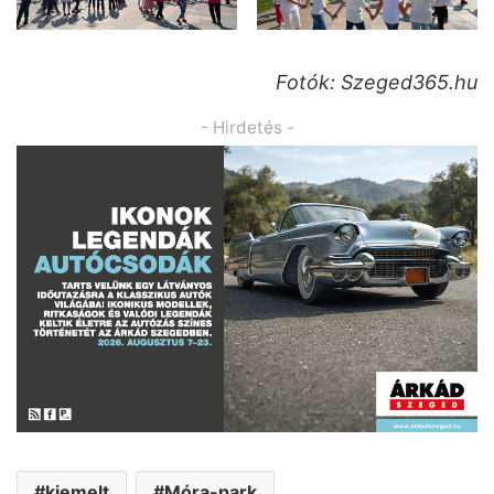
Fotók: Szeged365.hu
- Hirdetés -
kiemelt
Móra-park