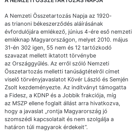
A NEMZETI ÖSSZETARTOZÁS NAPJA
A Nemzeti Összetartozás Napja az 1920-
as trianoni békeszerződés aláírásának
évfordulójára emlékező, június 4-ére eső nemzeti
emléknap Magyarországon, melyet 2010. május
31-én 302 igen, 55 nem és 12 tartózkodó
szavazat mellett iktatott törvénybe
az Országgyűlés. Az erről szóló Nemzeti
Összetartozás melletti tanúságtételről címet
viselő törvényjavaslatot Kövér László és Semjén
Zsolt kezdeményezte. Az indítványt támogatta
a Fidesz, a KDNP és a Jobbik frakciója, míg
az MSZP ellene foglalt állást arra hivatkozva,
hogy a javaslat „rontja Magyarország jó
szomszédi kapcsolatait és nem szolgálja a
határon túli magyarok érdekeit”.