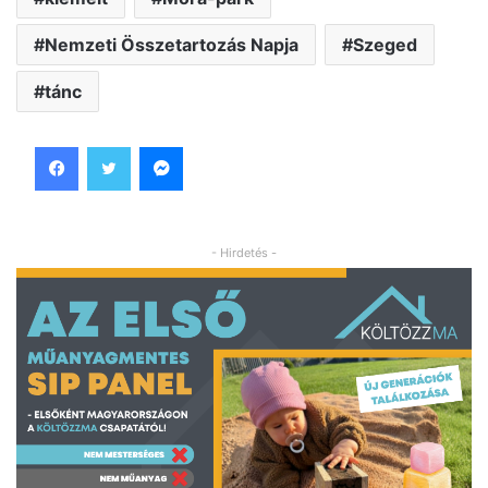
Nemzeti Összetartozás Napja
Szeged
tánc
Facebook
Twitter
Messenger
- Hirdetés -