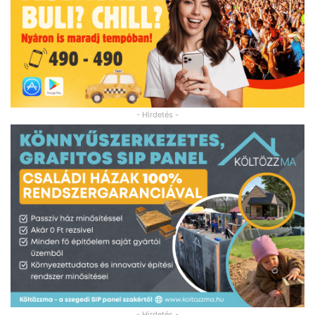
- Hirdetés -
- Hirdetés -