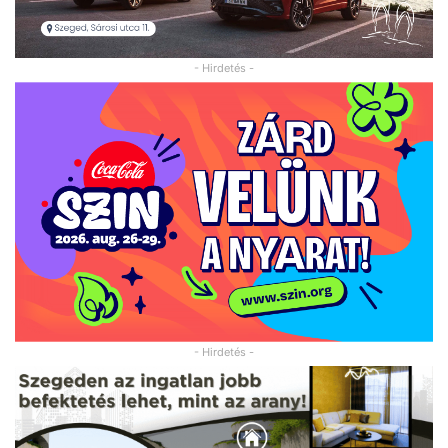
- Hirdetés -
- Hirdetés -