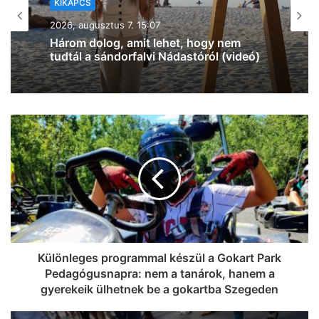
Szeged365 Kikapcs: fergeteges bulik,
KIKAPCS
borkóstoló, Wicked Week, oldtimerek az
Árkádban, kosárbajnokság és
2026, augusztus 7. 12:27
egészségnap – mutatjuk a hétvége
legextrább programjait a Napfény
Városában!
Na, ez mennyire király már: 60 SZIN-
jegyet VIP-re húz fel a Coca-Cola
Szegeden!
Különleges programmal készül a Gokart Park
Pedagógusnapra: nem a tanárok, hanem a
gyerekeik ülhetnek be a gokartba Szegeden