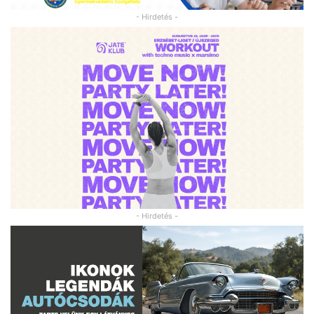
- Hirdetés -
- Hirdetés -