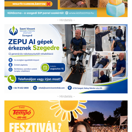
- Hirdetés -
- Hirdetés -