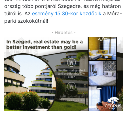
ország több pontjáról Szegedre, és még határon
túlról is. Az
esemény 15.30-kor kezdődik
a Móra-
parki szökőkútnál!
- Hirdetés -