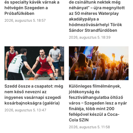
és specialty kávék várnak a
de csináltunk nektek még
hétvégén Szegeden a
néhányat” – újra megnyitott
Próbafülkében
az 50 méteres Waterplay
akadálypálya a
2026, augusztus 5. 18:57
hódmezővásárhelyi Török
Sándor Strandfürdőben
2026, augusztus 5. 18:39
Szedd össze a csapatot: még
Különleges filmélmények,
nem késő nevezni az
jótékonyság és
ingyenes vasárnapi szegedi
fesztiválhangulatba öltöző
kosárbajnokságra (galéria)
város – Szegeden lesz a nyár
fináléja, több mint 200
2026, augusztus 5. 13:47
fellépővel készül a Coca-
Cola SZIN
2026, augusztus 5. 11:58