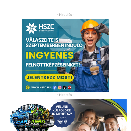
- Hirdetés -
- Hirdetés -