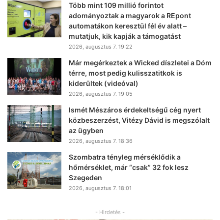
Több mint 109 millió forintot
adományoztak a magyarok a REpont
automatákon keresztül fél év alatt –
mutatjuk, kik kapják a támogatást
2026, augusztus 7. 19:22
Már megérkeztek a Wicked díszletei a Dóm
térre, most pedig kulisszatitkok is
kiderültek (videóval)
2026, augusztus 7. 19:05
Ismét Mészáros érdekeltségű cég nyert
közbeszerzést, Vitézy Dávid is megszólalt
az ügyben
2026, augusztus 7. 18:36
Szombatra tényleg mérséklődik a
hőmérséklet, már “csak” 32 fok lesz
Szegeden
2026, augusztus 7. 18:01
- Hirdetés -