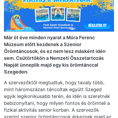
Már öt éve minden nyarat a Móra Ferenc
Múzeum előtt kezdenek a Szenior
Örömtáncosok, és ez nem lesz másként idén
sem. Csütörtökön a Nemzeti Összetartozás
Napját ünneplik majd egy kis örömtánccal
Szegeden.
A szervezőktől megtudtuk, hogy tavaly több,
mint háromszázan táncoltak együtt Szeged
egyik legikonikusabb terén, és idén is szeretnék
bebizonyítani, hogy milyen fontos és örömteli a
fizikai aktivitás senior korban. A szervezők
szerint szenior örömtáncosok érkeznek majd az