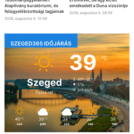
Alapítvány kuratóriumi, és
emelkedett a Duna vízszintje
felügyelőbizottsági tagjainak
2026, augusztus 4. 08:39
2026, augusztus 4. 10:48
SZEGED365 IDŐJÁRÁS
39
℃
Szeged
40º - 27º
17%
3.15 km/h
Tiszta idő
40
39
34
35
38
℃
℃
℃
℃
℃
csü
pén
szo
vas
hét