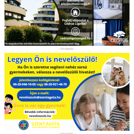
- Hirdetés -
- Hirdetés -