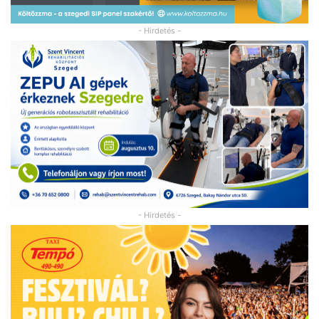
- Hirdetés -
- Hirdetés -