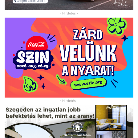
- Hirdetés -
- Hirdetés -