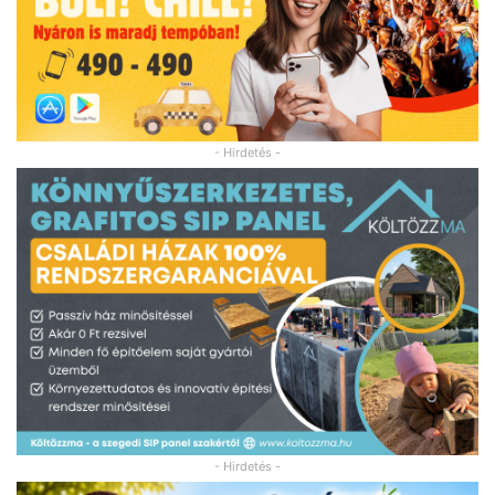
- Hirdetés -
- Hirdetés -