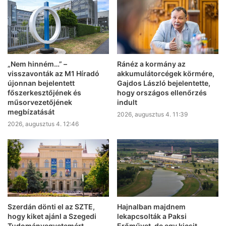
„Nem hinném…” –
Ránéz a kormány az
visszavonták az M1 Híradó
akkumulátorcégek körmére,
újonnan bejelentett
Gajdos László bejelentette,
főszerkesztőjének és
hogy országos ellenőrzés
műsorvezetőjének
indult
megbízatását
2026, augusztus 4. 11:39
2026, augusztus 4. 12:46
Szerdán dönti el az SZTE,
Hajnalban majdnem
hogy kiket ajánl a Szegedi
lekapcsolták a Paksi
Tudományegyetemért
Erőművet, de egy kicsit