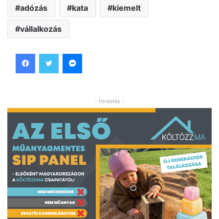
adózás
kata
kiemelt
vállalkozás
Facebook
Twitter
Messenger
- Hirdetés -