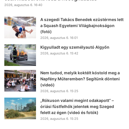
2026, augusztus 6. 16:40
A szegedi Takács Benedek ezüstérmes lett
a Squash Egyetemi Világbajnokságon
(fotó)
2026, augusztus 6. 16:01
Kigyulladt egy személyautó Algyőn
2026, augusztus 6. 15:42
Nem tudod, melyik koktélt kóstold meg a
Napfény Műteremben? Segítünk dönteni
(videó)
2026, augusztus 6. 15:25
„Rókuson valami megint odakapott” –
óriási füstfelhők jelentek meg Szeged
felett az égen (videó és fotók)
2026, augusztus 6. 15:25