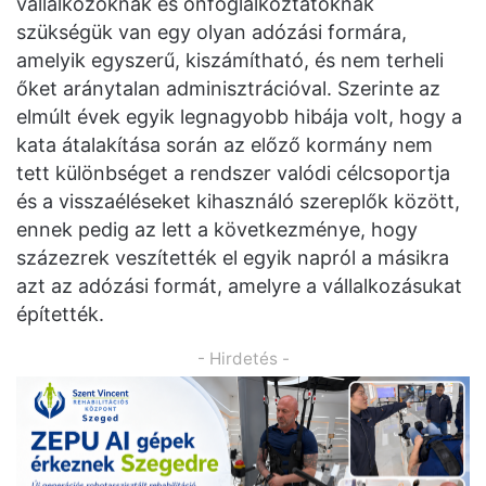
vállalkozóknak és önfoglalkoztatóknak
szükségük van egy olyan adózási formára,
amelyik egyszerű, kiszámítható, és nem terheli
őket aránytalan adminisztrációval. Szerinte az
elmúlt évek egyik legnagyobb hibája volt, hogy a
kata átalakítása során az előző kormány nem
tett különbséget a rendszer valódi célcsoportja
és a visszaéléseket kihasználó szereplők között,
ennek pedig az lett a következménye, hogy
százezrek veszítették el egyik napról a másikra
azt az adózási formát, amelyre a vállalkozásukat
építették.
- Hirdetés -