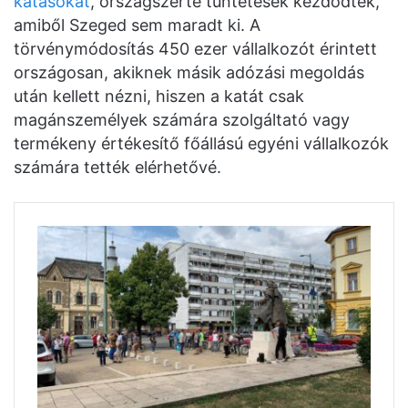
katásokat
, országszerte tüntetések kezdődtek,
amiből Szeged sem maradt ki. A
törvénymódosítás 450 ezer vállalkozót érintett
országosan, akiknek másik adózási megoldás
után kellett nézni, hiszen a katát csak
magánszemélyek számára szolgáltató vagy
termékeny értékesítő főállású egyéni vállalkozók
számára tették elérhetővé.