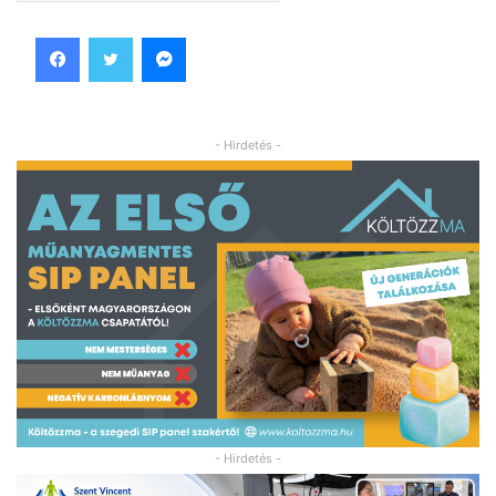
Facebook
Twitter
Messenger
- Hirdetés -
- Hirdetés -