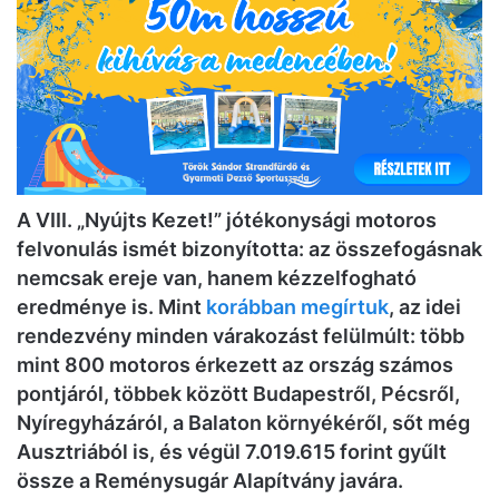
A VIII. „Nyújts Kezet!” jótékonysági motoros
felvonulás ismét bizonyította: az összefogásnak
nemcsak ereje van, hanem kézzelfogható
eredménye is. Mint
korábban megírtuk
, az idei
rendezvény minden várakozást felülmúlt: több
mint 800 motoros érkezett az ország számos
pontjáról, többek között Budapestről, Pécsről,
Nyíregyházáról, a Balaton környékéről, sőt még
Ausztriából is, és végül 7.019.615 forint gyűlt
össze a Reménysugár Alapítvány javára.