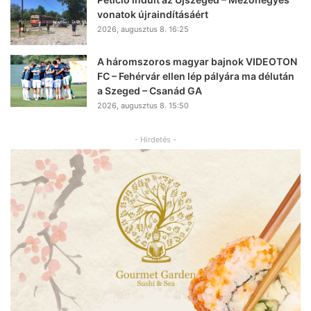
vonatok újraindításáért
2026, augusztus 8. 16:25
A háromszoros magyar bajnok VIDEOTON
FC – Fehérvár ellen lép pályára ma délután
a Szeged – Csanád GA
2026, augusztus 8. 15:50
- Hirdetés -