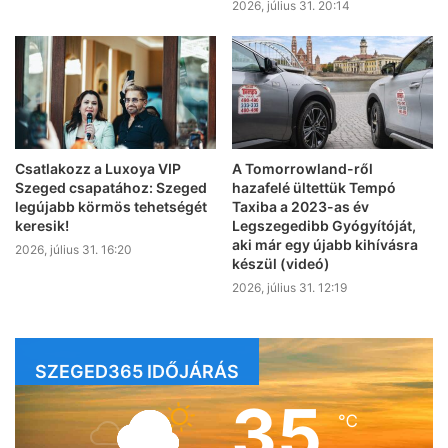
2026, július 31. 20:14
Csatlakozz a Luxoya VIP
A Tomorrowland-ről
Szeged csapatához: Szeged
hazafelé ültettük Tempó
legújabb körmös tehetségét
Taxiba a 2023-as év
keresik!
Legszegedibb Gyógyítóját,
aki már egy újabb kihívásra
2026, július 31. 16:20
készül (videó)
2026, július 31. 12:19
SZEGED365 IDŐJÁRÁS
35
℃