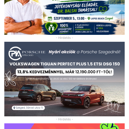
- Hirdetés -
- Hirdetés -