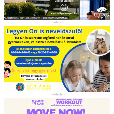
- Hirdetés -
- Hirdetés -