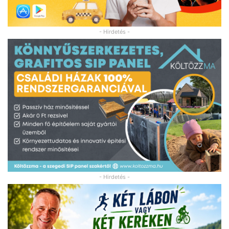
- Hirdetés -
- Hirdetés -