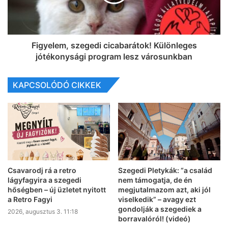
Figyelem, szegedi cicabarátok! Különleges
jótékonysági program lesz városunkban
KAPCSOLÓDÓ CIKKEK
Csavarodj rá a retro
Szegedi Pletykák: “a család
lágyfagyira a szegedi
nem támogatja, de én
hőségben – új üzletet nyitott
megjutalmazom azt, aki jól
a Retro Fagyi
viselkedik” – avagy ezt
gondolják a szegediek a
2026, augusztus 3. 11:18
borravalóról! (videó)