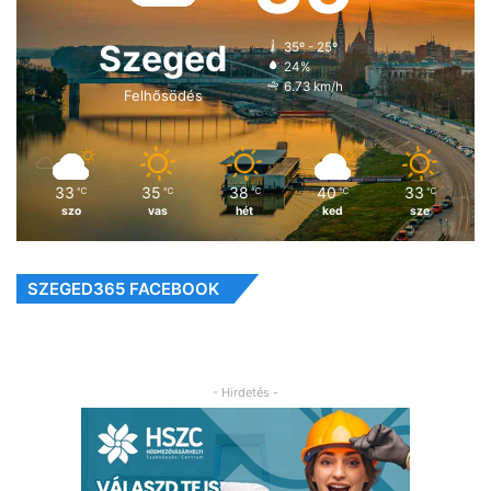
Szeged
35º - 25º
24%
6.73 km/h
Felhősödés
33
35
38
40
33
℃
℃
℃
℃
℃
szo
vas
hét
ked
sze
SZEGED365 FACEBOOK
- Hirdetés -