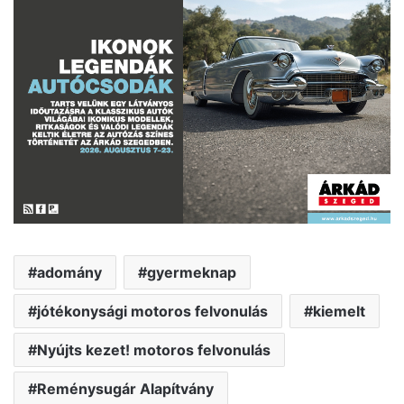
adomány
gyermeknap
jótékonysági motoros felvonulás
kiemelt
Nyújts kezet! motoros felvonulás
Reménysugár Alapítvány