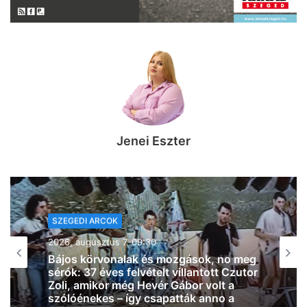
Jenei Eszter
SZEGEDI ARCOK
2026, augusztus 7. 07:58
Le a kalappal: az SZTE Mérnöki Kar
csapata Franciaországot is
meghódíthatja, Magyarországot és
Szegedet képviselhetik az európai