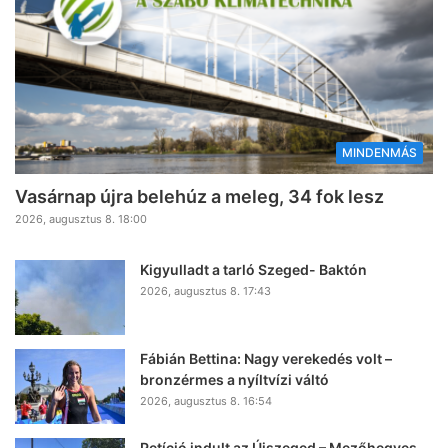
MINDENMÁS
Vasárnap újra belehúz a meleg, 34 fok lesz
2026, augusztus 8. 18:00
Kigyulladt a tarló Szeged- Baktón
2026, augusztus 8. 17:43
Fábián Bettina: Nagy verekedés volt –
bronzérmes a nyíltvízi váltó
2026, augusztus 8. 16:54
Petíció indult az Újszeged – Mezőhegyes