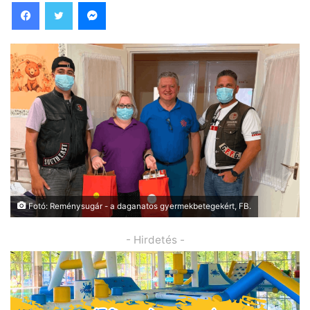
Facebook
Twitter
Messenger
Fotó: Reménysugár - a daganatos gyermekbetegekért, FB.
- Hirdetés -