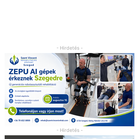
- Hirdetés -
- Hirdetés -