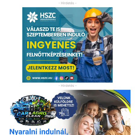
- Hirdetés -
- Hirdetés -