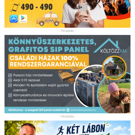
- Hirdetés -
- Hirdetés -