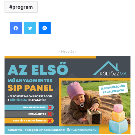
program
Facebook
Twitter
Messenger
- Hirdetés -