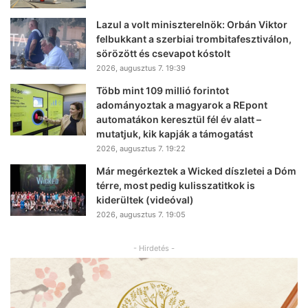
Lazul a volt miniszterelnök: Orbán Viktor
felbukkant a szerbiai trombitafesztiválon,
sörözött és csevapot kóstolt
2026, augusztus 7. 19:39
Több mint 109 millió forintot
adományoztak a magyarok a REpont
automatákon keresztül fél év alatt –
mutatjuk, kik kapják a támogatást
2026, augusztus 7. 19:22
Már megérkeztek a Wicked díszletei a Dóm
térre, most pedig kulisszatitkok is
kiderültek (videóval)
2026, augusztus 7. 19:05
- Hirdetés -