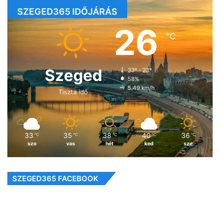
SZEGED365 IDŐJÁRÁS
26
℃
Szeged
33º - 23º
58%
5.49 km/h
Tiszta idő
33
35
38
40
36
℃
℃
℃
℃
℃
szo
vas
hét
ked
sze
SZEGED365 FACEBOOK