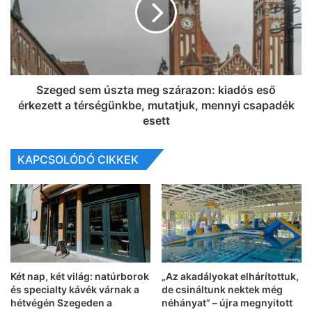
Szeged sem úszta meg szárazon: kiadós eső
érkezett a térségünkbe, mutatjuk, mennyi csapadék
esett
KAPCSOLÓDÓ CIKKEK
Két nap, két világ: natúrborok
„Az akadályokat elhárítottuk,
és specialty kávék várnak a
de csináltunk nektek még
hétvégén Szegeden a
néhányat” – újra megnyitott