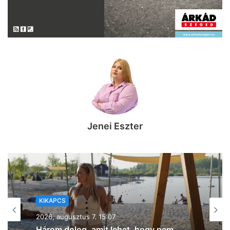
Jenei Eszter
KIKAPCS
2026, augusztus 7. 12:27
Na, ez mennyire király már: 60 SZIN-