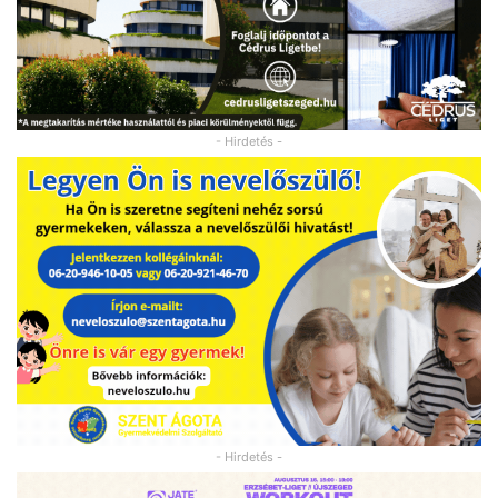
- Hirdetés -
- Hirdetés -