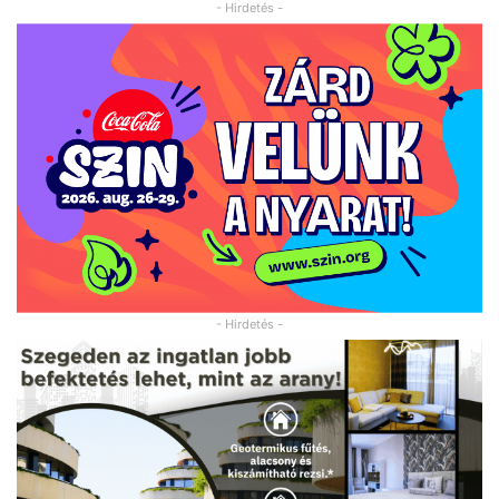
- Hirdetés -
- Hirdetés -