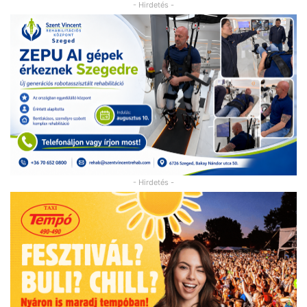
- Hirdetés -
- Hirdetés -