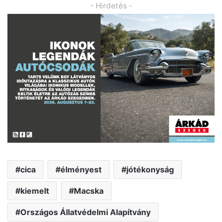
- Hirdetés -
cica
élményest
jótékonyság
kiemelt
Macska
Országos Állatvédelmi Alapítvány