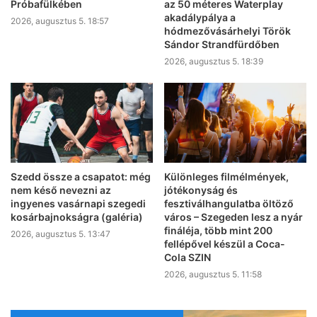
Próbafülkében
az 50 méteres Waterplay
akadálypálya a
2026, augusztus 5. 18:57
hódmezővásárhelyi Török
Sándor Strandfürdőben
2026, augusztus 5. 18:39
Szedd össze a csapatot: még
Különleges filmélmények,
nem késő nevezni az
jótékonyság és
ingyenes vasárnapi szegedi
fesztiválhangulatba öltöző
kosárbajnokságra (galéria)
város – Szegeden lesz a nyár
fináléja, több mint 200
2026, augusztus 5. 13:47
fellépővel készül a Coca-
Cola SZIN
2026, augusztus 5. 11:58