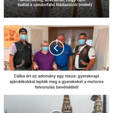
jegyet VIP-re húz fel a Coca-Cola
Szegeden!
Célba ért az adomány egy része: gyereknapi
ajándékokkal lepték meg a gyerekeket a motoros
felvonulás bevételéből