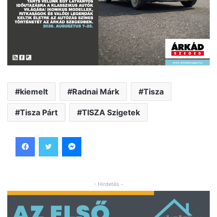
kiemelt
Radnai Márk
Tisza
Tisza Párt
TISZA Szigetek
Facebook
Twitter
Messenger
- Hirdetés -