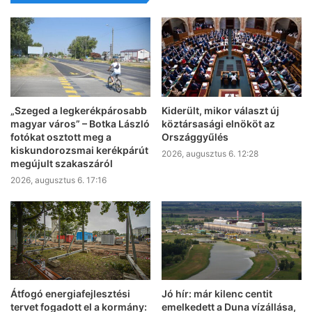
„Szeged a legkerékpárosabb
Kiderült, mikor választ új
magyar város” – Botka László
köztársasági elnököt az
fotókat osztott meg a
Országgyűlés
kiskundorozsmai kerékpárút
2026, augusztus 6. 12:28
megújult szakaszáról
2026, augusztus 6. 17:16
Átfogó energiafejlesztési
Jó hír: már kilenc centit
tervet fogadott el a kormány:
emelkedett a Duna vízállása,