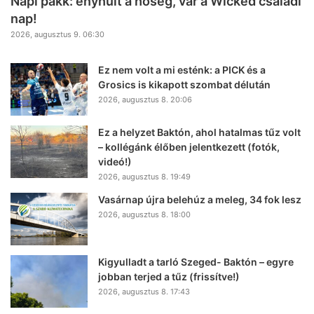
Napi pakk: enyhült a hőség, vár a Wicked családi
nap!
2026, augusztus 9. 06:30
Ez nem volt a mi esténk: a PICK és a
Grosics is kikapott szombat délután
2026, augusztus 8. 20:06
Ez a helyzet Baktón, ahol hatalmas tűz volt
– kollégánk élőben jelentkezett (fotók,
videó!)
2026, augusztus 8. 19:49
Vasárnap újra belehúz a meleg, 34 fok lesz
2026, augusztus 8. 18:00
Kigyulladt a tarló Szeged- Baktón – egyre
jobban terjed a tűz (frissítve!)
2026, augusztus 8. 17:43