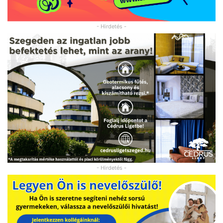
- Hirdetés -
- Hirdetés -