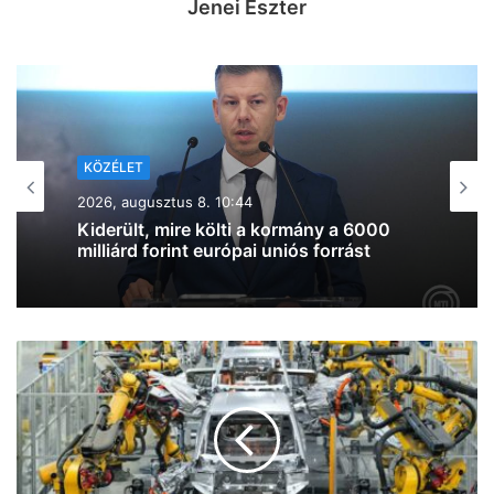
Jenei Eszter
KÖZÉLET
2026, augusztus 7. 19:39
Lazul a volt miniszterelnök: Orbán
Viktor felbukkant a szerbiai
trombitafesztiválon, sörözött és
csevapot kóstolt