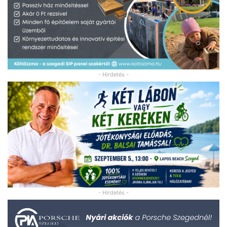
- Hirdetés -
- Hirdetés -