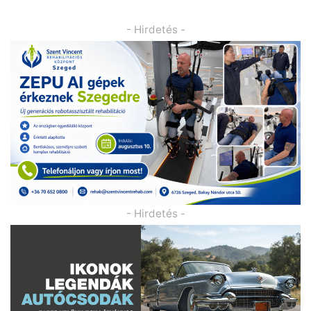
- Hirdetés -
- Hirdetés -