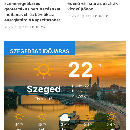
szélenergetikai és
és eső várható az osztrák
geotermikus beruházásokat
vízgyűjtőkön
indítanak el, és bővítik az
2026, augusztus 6. 08:26
energiatároló kapacitásokat
2026, augusztus 6. 09:54
SZEGED365 IDŐJÁRÁS
22
℃
Szeged
34º - 22º
51%
4.59 km/h
Tiszta idő
34
38
39
34
34
℃
℃
℃
℃
℃
vas
hét
ked
sze
csü