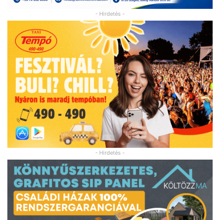
- Hirdetés -
- Hirdetés -