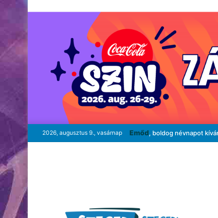
Emőd
2026, augusztus 9., vasárnap
, boldog névnapot kívá