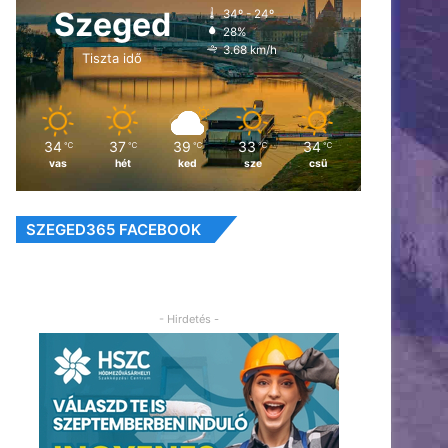
Szeged
34º - 24º
28%
3.68 km/h
Tiszta idő
34
37
39
33
34
℃
℃
℃
℃
℃
vas
hét
ked
sze
csü
SZEGED365 FACEBOOK
- Hirdetés -