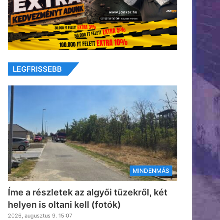
LEGFRISSEBB
MINDENMÁS
Íme a részletek az algyői tüzekről, két
helyen is oltani kell (fotók)
2026, augusztus 9. 15:07