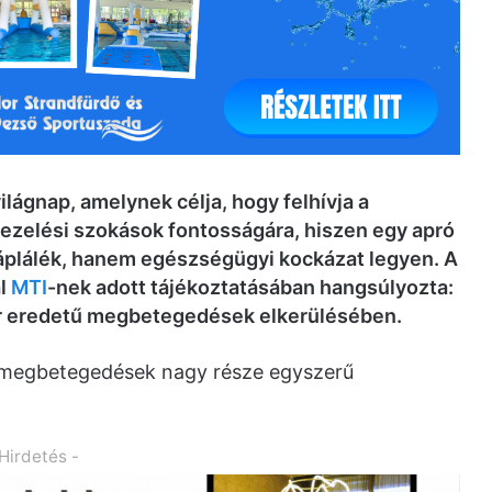
ilágnap, amelynek célja, hogy felhívja a
kezelési szokások fontosságára, hiszen egy apró
 táplálék, hanem egészségügyi kockázat legyen. A
al
MTI
-nek adott tájékoztatásában hangsúlyozta:
er eredetű megbetegedések elkerülésében.
y a megbetegedések nagy része egyszerű
 Hirdetés -