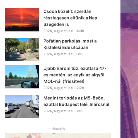
Csoda közelít: szerdán
részlegesen eltűnik a Nap
Szegeden is
2026, augusztus 9. 14:09
Pofátlan parkolás, most a
Kisteleki Ede utcában
2026, augusztus 9. 13:19
Újabb három tűz: ezúttal a 47-
es mentén, az egyik az algyői
MOL-nál (frissítve!)
2026, augusztus 9. 12:29
Megint torlódás az M5-ösön,
ezúttal Budapest felé, Inárcsnál
2026, augusztus 9. 11:59
- Hirdetés -