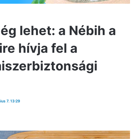
lég lehet: a Nébih a
e hívja fel a
miszerbiztonsági
ius 7. 13:29