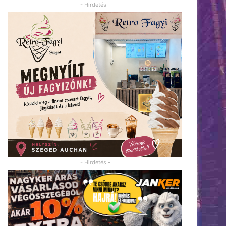
- Hirdetés -
- Hirdetés -