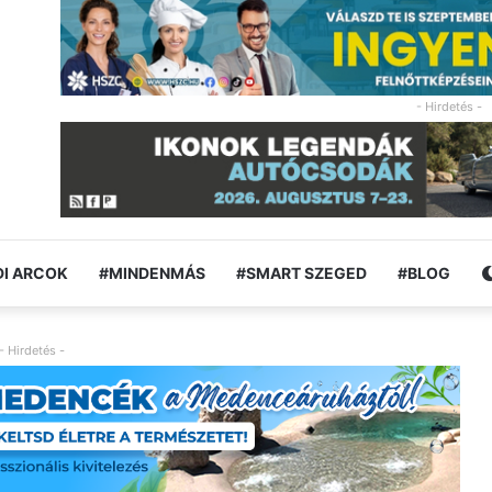
- Hirdetés -
I ARCOK
#MINDENMÁS
#SMART SZEGED
#BLOG
- Hirdetés -