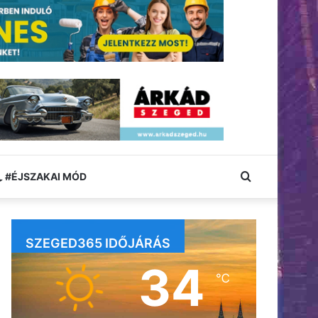
Keresés:
#ÉJSZAKAI MÓD
SZEGED365 IDŐJÁRÁS
34
℃