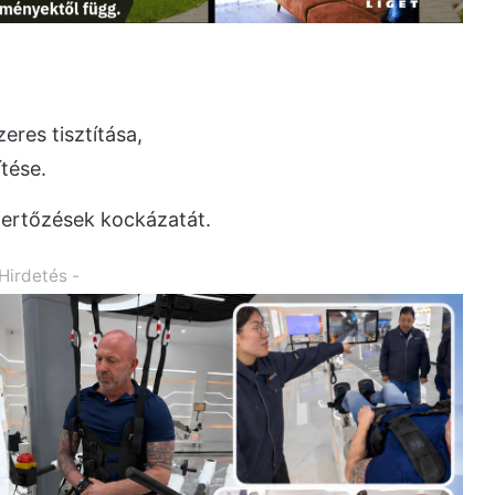
eres tisztítása,
ítése.
fertőzések kockázatát.
 Hirdetés -