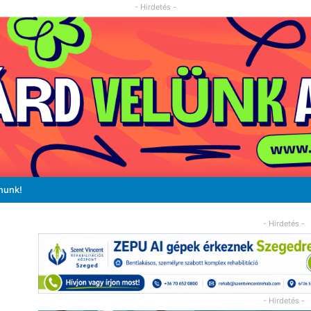
- Hirdetés -
nunk!
- Hirdetés -
- Hirdetés -