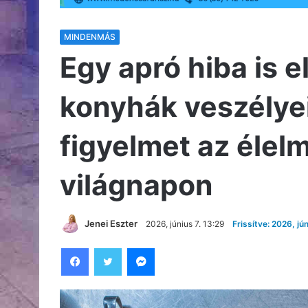
MINDENMÁS
Egy apró hiba is e
konyhák veszélyeir
figyelmet az élel
világnapon
Jenei Eszter
2026, június 7. 13:29
Frissítve: 2026, jún
Facebook
Twitter
Messenger