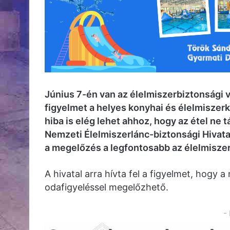
Június 7-én van az élelmiszerbiztonsági v
figyelmet a helyes konyhai és élelmiszer
hiba is elég lehet ahhoz, hogy az étel ne
Nemzeti Élelmiszerlánc-biztonsági Hivat
a megelőzés a legfontosabb az élelmisz
A hivatal arra hívta fel a figyelmet, hog
odafigyeléssel megelőzhető.
-