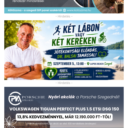
- Hirdetés -
- Hirdetés -