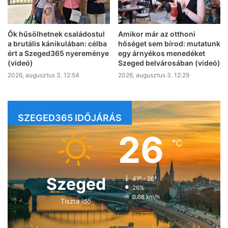
Ők hűsölhetnek családostul
Amikor már az otthoni
a brutális kánikulában: célba
hőséget sem bírod: mutatunk
ért a Szeged365 nyereménye
egy árnyékos menedéket
(videó)
Szeged belvárosában (videó)
2026, augusztus 3. 12:54
2026, augusztus 3. 12:29
SZEGED365 IDŐJÁRÁS
26
℃
Szeged
41º - 26º
26%
0.68 km/h
Tiszta idő