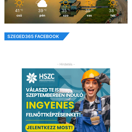
41
39
35
35
38
℃
℃
℃
℃
℃
csü
pén
szo
vas
hét
SZEGED365 FACEBOOK
- Hirdetés -