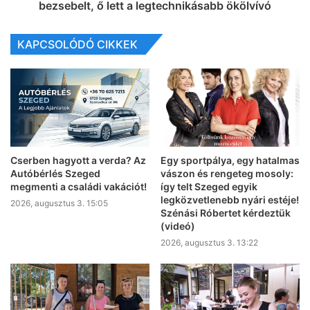
bezsebelt, ő lett a legtechnikásabb ökölvívó
KAPCSOLÓDÓ CIKKEK
Cserben hagyott a verda? Az
Egy sportpálya, egy hatalmas
Autóbérlés Szeged
vászon és rengeteg mosoly:
megmenti a családi vakációt!
így telt Szeged egyik
legközvetlenebb nyári estéje!
2026, augusztus 3. 15:05
Szénási Róbertet kérdeztük
(videó)
2026, augusztus 3. 13:22