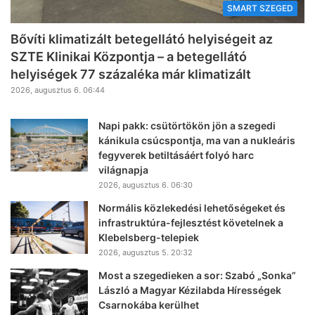
SMART SZEGED
Bővíti klimatizált betegellátó helyiségeit az
SZTE Klinikai Központja – a betegellátó
helyiségek 77 százaléka már klimatizált
2026, augusztus 6. 06:44
Napi pakk: csütörtökön jön a szegedi
kánikula csúcspontja, ma van a nukleáris
fegyverek betiltásáért folyó harc
világnapja
2026, augusztus 6. 06:30
Normális közlekedési lehetőségeket és
infrastruktúra-fejlesztést követelnek a
Klebelsberg-telepiek
2026, augusztus 5. 20:32
Most a szegedieken a sor: Szabó „Sonka”
László a Magyar Kézilabda Hírességek
Csarnokába kerülhet