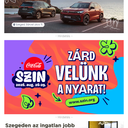
- Hirdetés -
- Hirdetés -