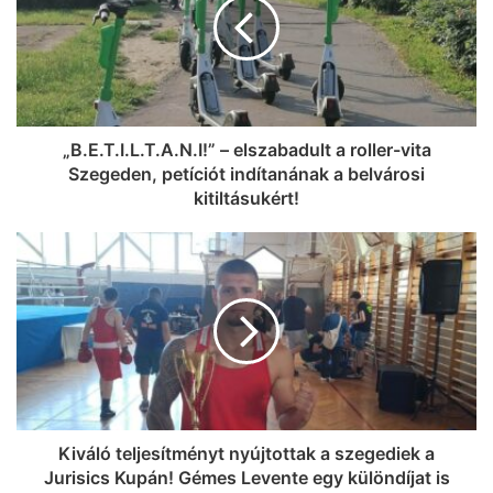
„B.E.T.I.L.T.A.N.I!” – elszabadult a roller-vita
Szegeden, petíciót indítanának a belvárosi
kitiltásukért!
Kiváló teljesítményt nyújtottak a szegediek a
Jurisics Kupán! Gémes Levente egy különdíjat is