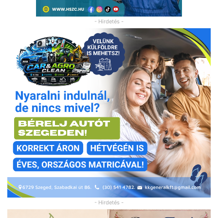
- Hirdetés -
- Hirdetés -