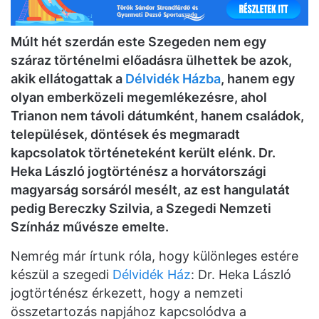
Múlt hét szerdán este Szegeden nem egy
száraz történelmi előadásra ülhettek be azok,
akik ellátogattak a
Délvidék Házba
, hanem egy
olyan emberközeli megemlékezésre, ahol
Trianon nem távoli dátumként, hanem családok,
települések, döntések és megmaradt
kapcsolatok történeteként került elénk. Dr.
Heka László jogtörténész a horvátországi
magyarság sorsáról mesélt, az est hangulatát
pedig Bereczky Szilvia, a Szegedi Nemzeti
Színház művésze emelte.
Nemrég már írtunk róla, hogy különleges estére
készül a szegedi
Délvidék Ház
: Dr. Heka László
jogtörténész érkezett, hogy a nemzeti
összetartozás napjához kapcsolódva a