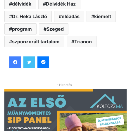
délvidék
Délvidék Ház
Dr. Heka László
előadás
kiemelt
program
Szeged
szponzorált tartalom
Trianon
Facebook
Twitter
Messenger
- Hirdetés -