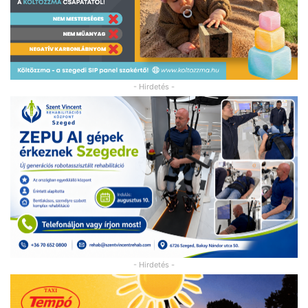
- Hirdetés -
- Hirdetés -