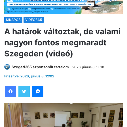
KIKAPCS
VIDEO365
A határok változtak, de valami
nagyon fontos megmaradt
Szegeden (videó)
Szeged365 szponzorált tartalom
2026, június 8. 11:18
Frissítve: 2026, június 8. 12:02
Facebook
Twitter
Messenger