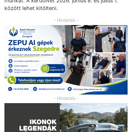
munkát. A kérdőívet 2026. június 8. és július 1.
között lehet kitölteni.
- Hirdetés -
- Hirdetés -