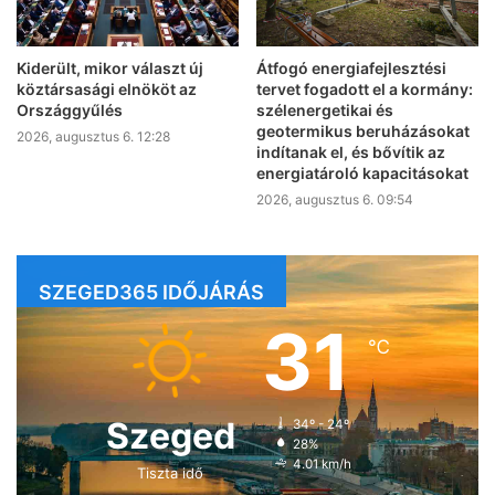
Kiderült, mikor választ új
Átfogó energiafejlesztési
köztársasági elnököt az
tervet fogadott el a kormány:
Országgyűlés
szélenergetikai és
geotermikus beruházásokat
2026, augusztus 6. 12:28
indítanak el, és bővítik az
energiatároló kapacitásokat
2026, augusztus 6. 09:54
SZEGED365 IDŐJÁRÁS
31
℃
Szeged
34º - 24º
28%
4.01 km/h
Tiszta idő