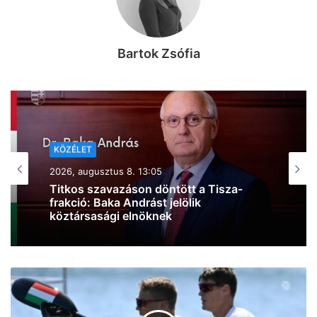
Bartok Zsófia
KÖZÉLET
2026, augusztus 8. 10:44
Kiderült, mire költi a kormány a 6000
milliárd forint európai uniós forrást