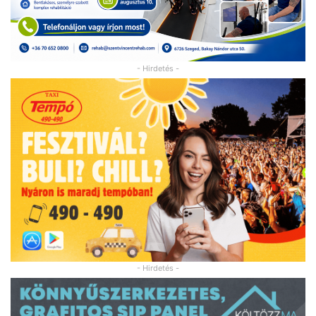
- Hirdetés -
- Hirdetés -