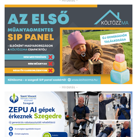
- Hirdetés -
- Hirdetés -