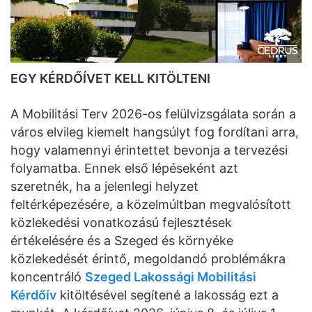
EGY KÉRDŐÍVET KELL KITÖLTENI
A Mobilitási Terv 2026-os felülvizsgálata során a
város elvileg kiemelt hangsúlyt fog fordítani arra,
hogy valamennyi érintettet bevonja a tervezési
folyamatba. Ennek első lépéseként azt
szeretnék, ha a jelenlegi helyzet
feltérképezésére, a közelmúltban megvalósított
közlekedési vonatkozású fejlesztések
értékelésére és a Szeged és környéke
közlekedését érintő, megoldandó problémákra
koncentráló
Szeged Lakossági Mobilitási
Kérdőív
kitöltésével segítené a lakosság ezt a