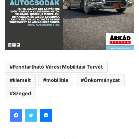
Fenntartható Városi Mobilitási Tervét
kiemelt
mobilitás
Önkormányzat
Szeged
Facebook
Twitter
Messenger