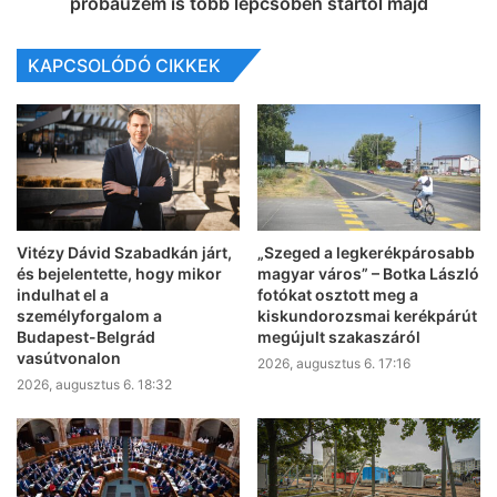
próbaüzem is több lépcsőben startol majd
KAPCSOLÓDÓ CIKKEK
Vitézy Dávid Szabadkán járt,
„Szeged a legkerékpárosabb
és bejelentette, hogy mikor
magyar város” – Botka László
indulhat el a
fotókat osztott meg a
személyforgalom a
kiskundorozsmai kerékpárút
Budapest-Belgrád
megújult szakaszáról
vasútvonalon
2026, augusztus 6. 17:16
2026, augusztus 6. 18:32