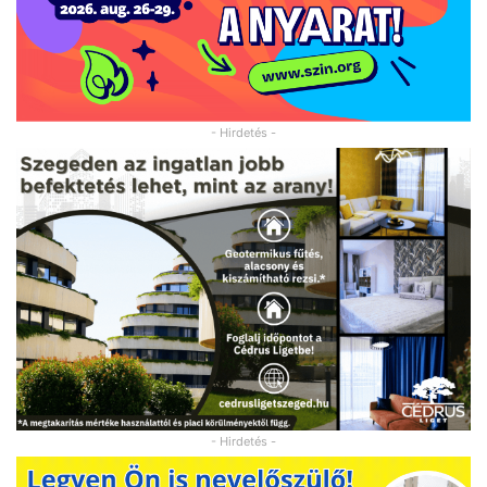
- Hirdetés -
- Hirdetés -