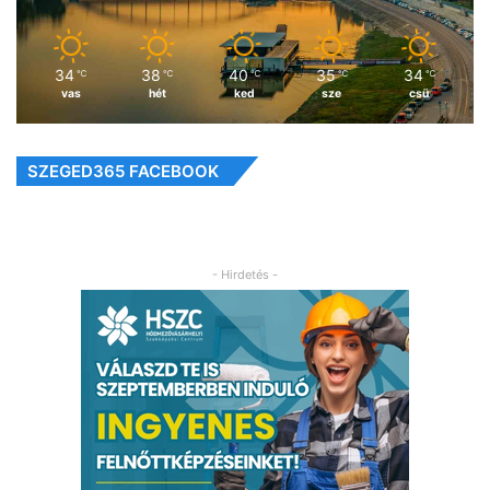
34
38
40
35
34
℃
℃
℃
℃
℃
vas
hét
ked
sze
csü
SZEGED365 FACEBOOK
- Hirdetés -