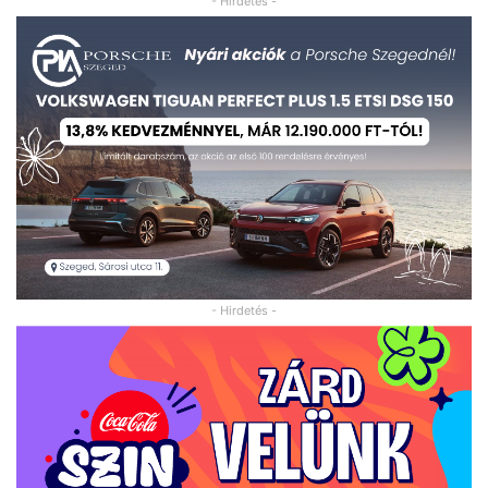
- Hirdetés -
- Hirdetés -