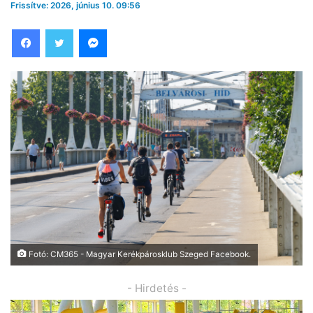
Frissítve: 2026, június 10. 09:56
Facebook
Twitter
Messenger
Fotó: CM365 - Magyar Kerékpárosklub Szeged Facebook.
- Hirdetés -