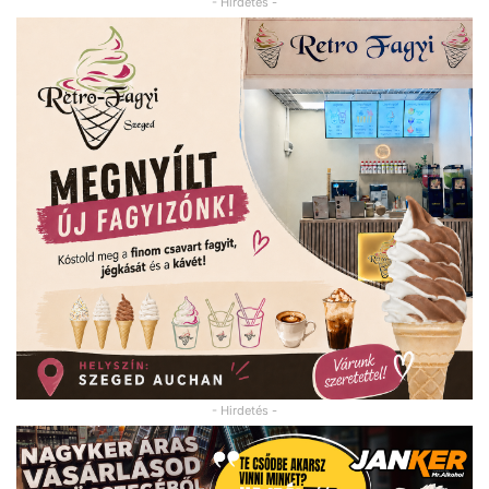
- Hirdetés -
- Hirdetés -