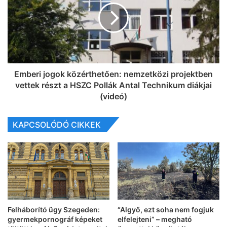
Emberi jogok közérthetően: nemzetközi projektben
vettek részt a HSZC Pollák Antal Technikum diákjai
(videó)
KAPCSOLÓDÓ CIKKEK
Felháborító ügy Szegeden:
“Algyő, ezt soha nem fogjuk
gyermekpornográf képeket
elfelejteni” – megható