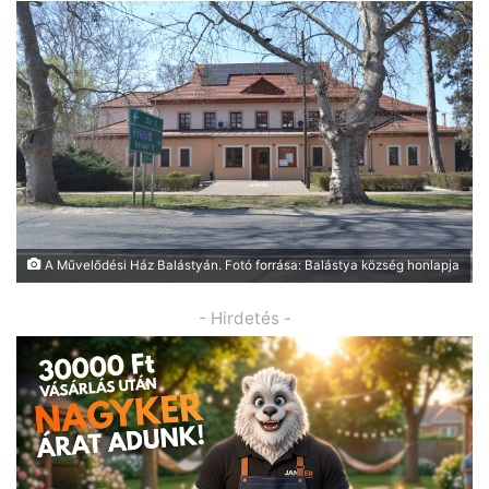
A Művelődési Ház Balástyán. Fotó forrása: Balástya község honlapja
- Hirdetés -