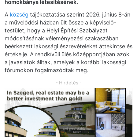
homokbánya létesítésének.
A
község
tájékoztatása szerint 2026. június 8-án
a művelődési házban ült össze a képviselő-
testület, hogy a Helyi Építési Szabályzat
módosításának véleményezési szakaszában
beérkezett lakossági észrevételeket áttekintse és
értékelje. A rendkívüli ülés középpontjában azok
a javaslatok álltak, amelyek a korábbi lakossági
fórumokon fogalmazódtak meg.
- Hirdetés -