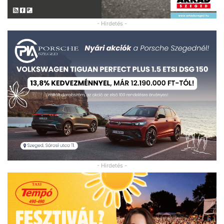
- Hirdetés -
- Hirdetés -