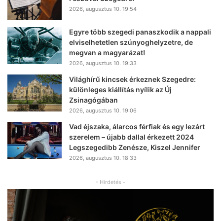
2026, augusztus 10. 19:54
Egyre több szegedi panaszkodik a nappali
elviselhetetlen szúnyoghelyzetre, de
megvan a magyarázat!
2026, augusztus 10. 19:33
Világhírű kincsek érkeznek Szegedre:
különleges kiállítás nyílik az Új
Zsinagógában
2026, augusztus 10. 19:06
Vad éjszaka, álarcos férfiak és egy lezárt
szerelem – újabb dallal érkezett 2024
Legszegedibb Zenésze, Kiszel Jennifer
2026, augusztus 10. 18:33
- Hirdetés -