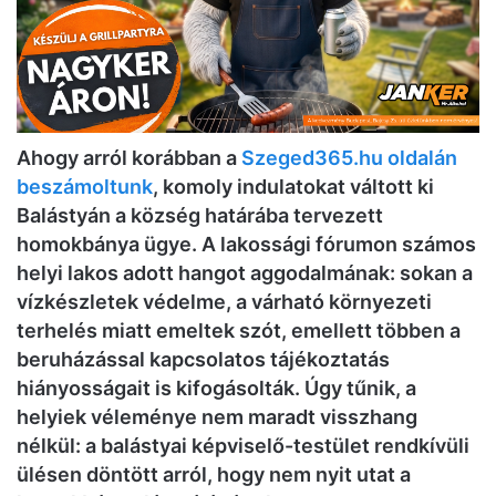
Ahogy arról korábban a
Szeged365.hu oldalán
beszámoltunk
, komoly indulatokat váltott ki
Balástyán a község határába tervezett
homokbánya ügye. A lakossági fórumon számos
helyi lakos adott hangot aggodalmának: sokan a
vízkészletek védelme, a várható környezeti
terhelés miatt emeltek szót, emellett többen a
beruházással kapcsolatos tájékoztatás
hiányosságait is kifogásolták. Úgy tűnik, a
helyiek véleménye nem maradt visszhang
nélkül: a balástyai képviselő-testület rendkívüli
ülésen döntött arról, hogy nem nyit utat a