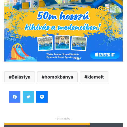
Balástya
homokbánya
kiemelt
Facebook
Twitter
Messenger
- Hirdetés -