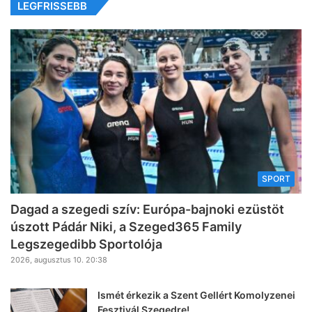
LEGFRISSEBB
SPORT
Dagad a szegedi szív: Európa-bajnoki ezüstöt
úszott Pádár Niki, a Szeged365 Family
Legszegedibb Sportolója
2026, augusztus 10. 20:38
Ismét érkezik a Szent Gellért Komolyzenei
Fesztivál Szegedre!