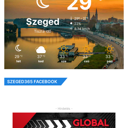
29
Szeged
29º - 27º
22%
3.34 km/h
Tiszta idő
29
37
33
33
33
℃
℃
℃
℃
℃
hét
ked
sze
csü
pén
SZEGED365 FACEBOOK
- Hirdetés -