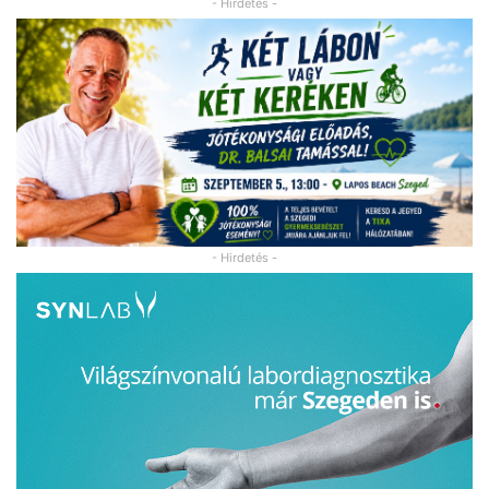
- Hirdetés -
- Hirdetés -