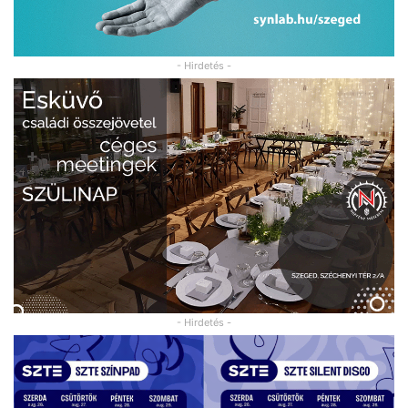
- Hirdetés -
- Hirdetés -