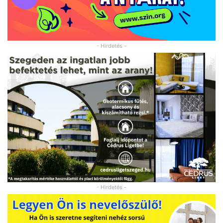
- Hirdetés -
- Hirdetés -