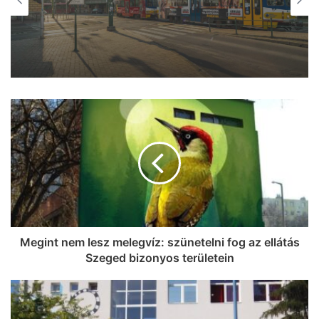
„Sajnos eljutottunk 2026-ban oda,
hogy a vadászt 2 dolog miatt utálják:
mert lelövi a vadat, és mert nem lövi le a
vadat” – interjú Hevér Zsolttal, a Szeged
környéki vadászok helyzetéről
Megint nem lesz melegvíz: szünetelni fog az ellátás
Szeged bizonyos területein