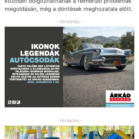
közösen dolgozhatnának a felmerülő problémák
megoldásán, még a döntések meghozatala előtt.
- Hirdetés -
- Hirdetés -