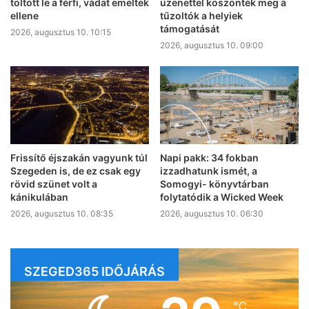
töltött le a férfi, vádat emeltek
üzenettel köszönték meg a
ellene
tűzoltók a helyiek
támogatását
2026, augusztus 10. 10:15
2026, augusztus 10. 09:00
Frissítő éjszakán vagyunk túl
Napi pakk: 34 fokban
Szegeden is, de ez csak egy
izzadhatunk ismét, a
rövid szünet volt a
Somogyi- könyvtárban
kánikulában
folytatódik a Wicked Week
2026, augusztus 10. 08:35
2026, augusztus 10. 06:30
SZEGED365 IDŐJÁRÁS
℃