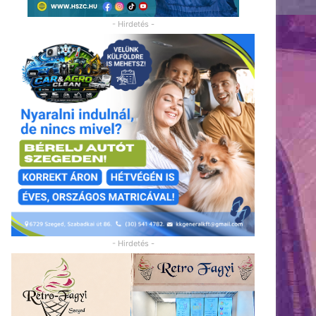
- Hirdetés -
- Hirdetés -