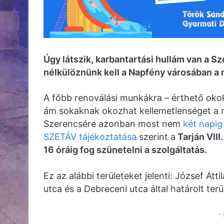
Úgy látszik, karbantartási hullám van a Sz
nélkülöznünk kell a Napfény városában a 
A főbb renoválási munkákra – érthető okokb
ám sokaknak okozhat kellemetlenséget a me
Szerencsére azonban most nem
két napig 
SZETÁV tájékoztatása
szerint a
Tarján VIII
16 óráig fog szünetelni a szolgáltatás.
Ez az alábbi területeket jelenti: József Atti
utca és a Debreceni utca által határolt terü
-