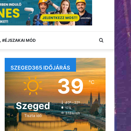
Keresés:
#ÉJSZAKAI MÓD
SZEGED365 IDŐJÁRÁS
39
℃
Szeged
40º - 27º
17%
3.13 km/h
Tiszta idő