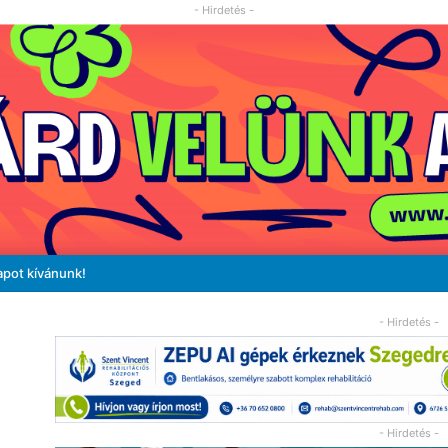
- Hirdetés -
apot kívánunk!
- Hirdetés -
- Hirdetés -