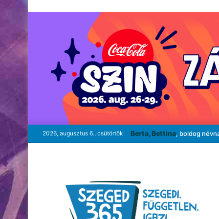
Berta, Bettina
2026, augusztus 6., csütörtök
, boldog névn