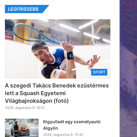
LEGFRISSEBB
SPORT
A szegedi Takács Benedek ezüstérmes
lett a Squash Egyetemi
Világbajnokságon (fotó)
2026, augusztus 6. 16:01
Kigyulladt egy személyautó
Algyőn
2026, augusztus 6. 15:42