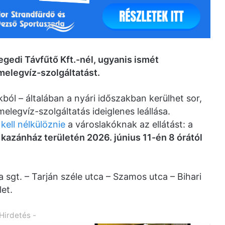
egedi Távfűtő Kft.-nél, ugyanis ismét
melegvíz-szolgáltatást.
ól – általában a nyári időszakban kerülhet sor,
legvíz-szolgáltatás ideiglenes leállása.
kell nélkülöznie
a városlakóknak az ellátást: a
. kazánház területén 2026. június 11-én 8 órától
la sgt. – Tarján széle utca – Szamos utca – Bihari
let.
 Hirdetés -