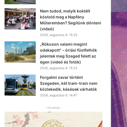
Nem tudod, melyik koktélt
kóstold meg a Napfény
Műteremben? Segítünk dönteni
(videó)
2026, augusztus 6. 15:25
„Rókuson valami megint
odakapott” – óriási füstfelhők
jelentek meg Szeged felett az
égen (videó és fotók)
2026, augusztus 6. 15:25
Forgalmi zavar történt
Szegeden, két tram-train nem
közlekedik, késések várhatók
2026, augusztus 6. 14:41
- Hirdetés -