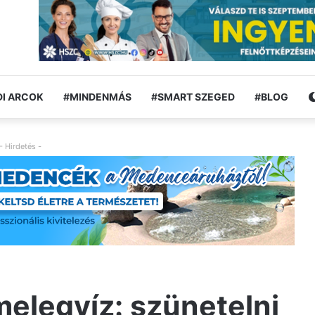
I ARCOK
#MINDENMÁS
#SMART SZEGED
#BLOG
- Hirdetés -
elegvíz: szünetelni