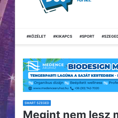
#KÖZÉLET
#KIKAPCS
#SPORT
#SZEGED
SMART SZEGED
Megint nem lesz m