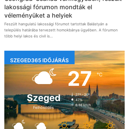
lakossági fórumon mondták el
véleményüket a helyiek
Feszült hangulatú lakossági fórumot tartottak Balástyán a
település határába tervezett homokbánya ügyében. A fórumon
több helyi lakos és civil is…
SZEGED365 IDŐJÁRÁS
27
℃
Szeged
27º - 26º
47%
8.88 km/h
Felhősödés