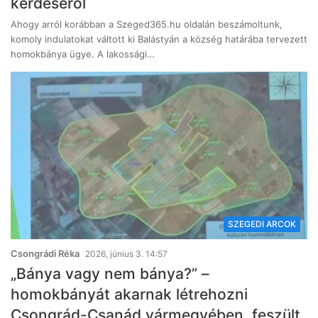
kérdéséről
Ahogy arról korábban a Szeged365.hu oldalán beszámoltunk,
komoly indulatokat váltott ki Balástyán a község határába tervezett
homokbánya ügye. A lakossági…
SZEGEDI ARCOK
Csongrádi Réka
2026, június 3. 14:57
„Bánya vagy nem bánya?” –
homokbányát akarnak létrehozni
Csongrád-Csanád vármegyében, feszült