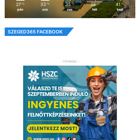
27
33
35
38
41
℃
℃
℃
℃
℃
pén
szo
vas
hét
ked
SZEGED365 FACEBOOK
- Hirdetés -