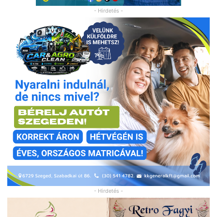
- Hirdetés -
- Hirdetés -