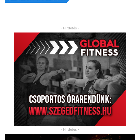
- Hirdetés -
- Hirdetés -