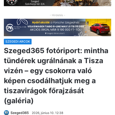
- Hirdetés -
SZEGEDI ARCOK
Szeged365 fotóriport: mintha
tündérek ugrálnának a Tisza
vizén – egy csokorra való
képen csodálhatjuk meg a
tiszavirágok főrajzását
(galéria)
Szeged365
2026, június 10. 12:38