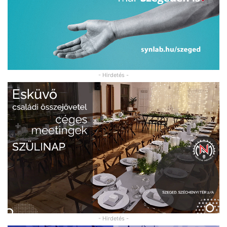
- Hirdetés -
- Hirdetés -