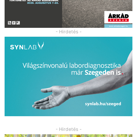
- Hirdetés -
- Hirdetés -