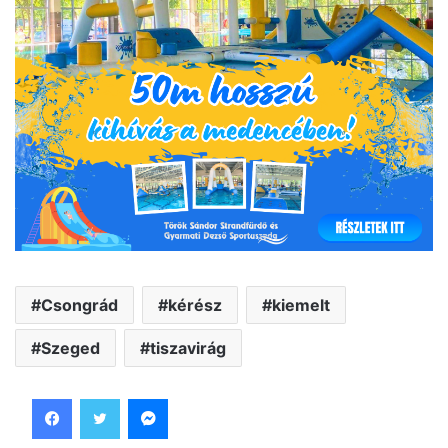
Csongrád
kérész
kiemelt
Szeged
tiszavirág
Facebook
Twitter
Messenger