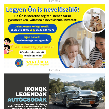
- Hirdetés -
- Hirdetés -