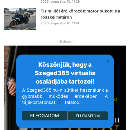
2026, augusztus 10. 11:29
Tíz milliót érő körözött motor bukott le a
röszkei határon
2026, augusztus 10. 11:14
- Hirdetés -
Köszönjük, hogy a
Szeged365 virtuális
családjába tartozol!
A Szeged365.hu-n sütiket használunk a
gyorsabb működés érdekében. A
tájékoztatónkat
ITT
találod.
ELFOGADOM
ELUTASÍTOM