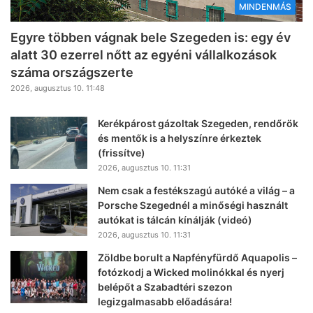
MINDENMÁS
Egyre többen vágnak bele Szegeden is: egy év
alatt 30 ezerrel nőtt az egyéni vállalkozások
száma országszerte
2026, augusztus 10. 11:48
Kerékpárost gázoltak Szegeden, rendőrök
és mentők is a helyszínre érkeztek
(frissítve)
2026, augusztus 10. 11:31
Nem csak a festékszagú autóké a világ – a
Porsche Szegednél a minőségi használt
autókat is tálcán kínálják (videó)
2026, augusztus 10. 11:31
Zöldbe borult a Napfényfürdő Aquapolis –
fotózkodj a Wicked molinókkal és nyerj
belépőt a Szabadtéri szezon
legizgalmasabb előadására!