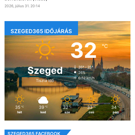
2026, július 31. 20:14
SZEGED365 IDŐJÁRÁS
32
℃
Szeged
35º - 25º
26%
0.52 km/h
Tiszta idő
35
39
32
33
34
℃
℃
℃
℃
℃
hét
ked
sze
csü
pén
SZEGED365 FACEBOOK