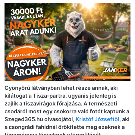
Gyönyörű látványban lehet része annak, aki
kilátogat a Tisza-partra, ugyanis jelenleg is
zajlik a tiszavirágok főrajzása. A természeti
csodáról most egy csokorra való fotót kaptunk a
Szeged365.hu olvasójától,
Kristóf Józseftől
, aki
a csongrádi fahídnál örökítette meg ezeknek a
tüneményes lényeknek a kirepülését.