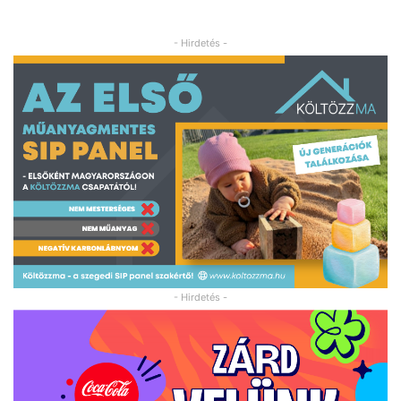
- Hirdetés -
- Hirdetés -