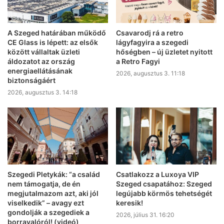
A Szeged határában működő
Csavarodj rá a retro
CE Glass is lépett: az elsők
lágyfagyira a szegedi
között vállaltak üzleti
hőségben – új üzletet nyitott
áldozatot az ország
a Retro Fagyi
energiaellátásának
2026, augusztus 3. 11:18
biztonságáért
2026, augusztus 3. 14:18
Szegedi Pletykák: “a család
Csatlakozz a Luxoya VIP
nem támogatja, de én
Szeged csapatához: Szeged
megjutalmazom azt, aki jól
legújabb körmös tehetségét
viselkedik” – avagy ezt
keresik!
gondolják a szegediek a
2026, július 31. 16:20
borravalóról! (videó)