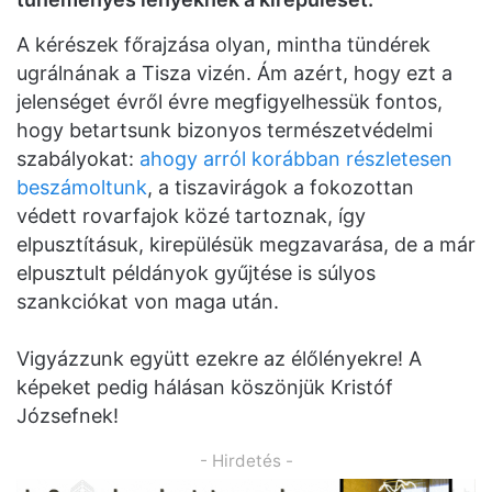
A kérészek főrajzása olyan, mintha tündérek
ugrálnának a Tisza vizén. Ám azért, hogy ezt a
jelenséget évről évre megfigyelhessük fontos,
hogy betartsunk bizonyos természetvédelmi
szabályokat:
ahogy arról korábban részletesen
beszámoltunk
, a tiszavirágok a fokozottan
védett rovarfajok közé tartoznak, így
elpusztításuk, kirepülésük megzavarása, de a már
elpusztult példányok gyűjtése is súlyos
szankciókat von maga után.
Vigyázzunk együtt ezekre az élőlényekre! A
képeket pedig hálásan köszönjük Kristóf
Józsefnek!
- Hirdetés -