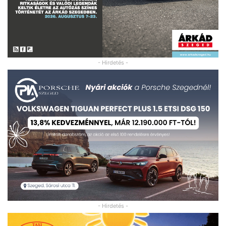
- Hirdetés -
- Hirdetés -