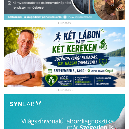
- Hirdetés -
- Hirdetés -