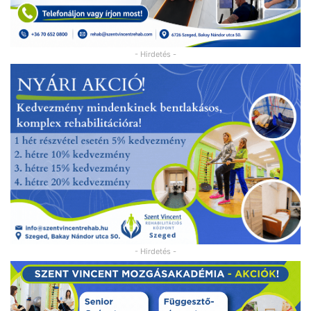
- Hirdetés -
- Hirdetés -