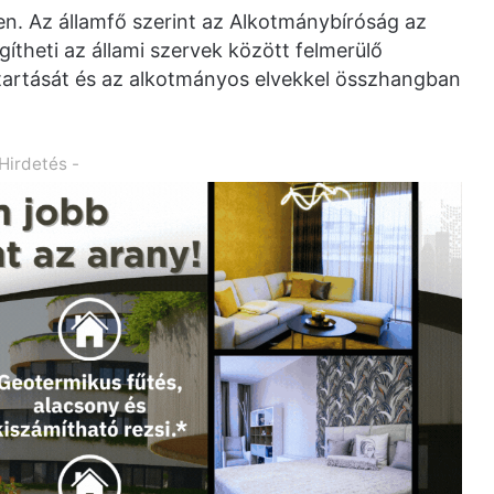
n. Az államfő szerint az Alkotmánybíróság az
ítheti az állami szervek között felmerülő
n tartását és az alkotmányos elvekkel összhangban
 Hirdetés -