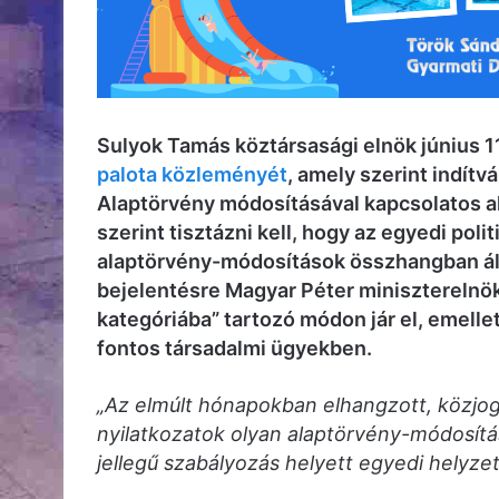
Sulyok Tamás köztársasági elnök június 
palota közleményét
, amely szerint indít
Alaptörvény módosításával kapcsolatos al
szerint tisztázni kell, hogy az egyedi pol
alaptörvény-módosítások összhangban áll
bejelentésre Magyar Péter miniszterelnök 
kategóriába” tartozó módon jár el, emellet
fontos társadalmi ügyekben.
„Az elmúlt hónapokban elhangzott, közjogi
nyilatkozatok olyan alaptörvény-módosítás
jellegű szabályozás helyett egyedi helyze