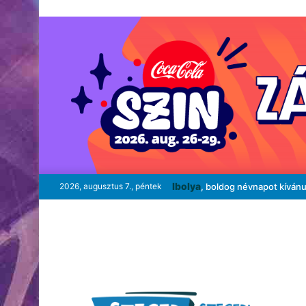
Ibolya
2026, augusztus 7., péntek
, boldog névnapot kíván