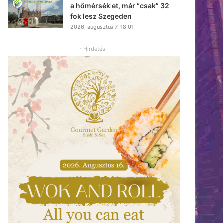
a hőmérséklet, már “csak” 32
fok lesz Szegeden
2026, augusztus 7. 18:01
- Hirdetés -