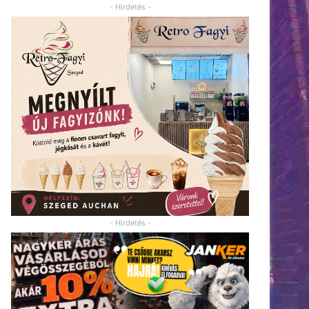
- Hirdetés -
- Hirdetés -