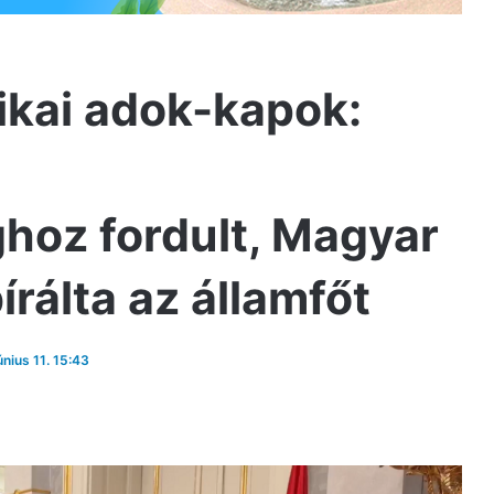
tikai adok-kapok:
hoz fordult, Magyar
rálta az államfőt
únius 11. 15:43