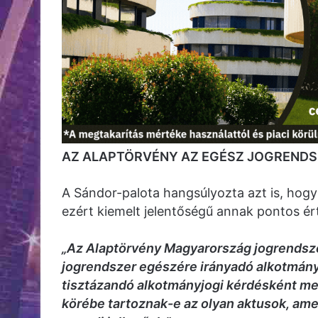
AZ ALAPTÖRVÉNY AZ EGÉSZ JOGRENDS
A Sándor-palota hangsúlyozta azt is, hogy
ezért kiemelt jelentőségű annak pontos ér
„Az Alaptörvény Magyarország jogrendsze
jogrendszer egészére irányadó alkotmán
tisztázandó alkotmányjogi kérdésként mer
körébe tartoznak-e az olyan aktusok, ame