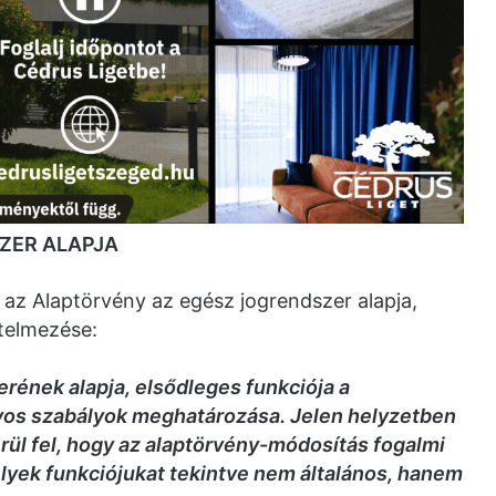
ZER ALAPJA
 az Alaptörvény az egész jogrendszer alapja,
telmezése:
rének alapja, elsődleges funkciója a
yos szabályok meghatározása. Jelen helyzetben
ül fel, hogy az alaptörvény-módosítás fogalmi
lyek funkciójukat tekintve nem általános, hanem