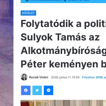
KÖZÉLET
Folytatódik a poli
Sulyok Tamás az
Alkotmánybíróság
Péter keményen bí
Ruzsik Vivien
2026, június 11. 15:39
Frissítve: 2026, j
Facebook
Twitter
Messenger