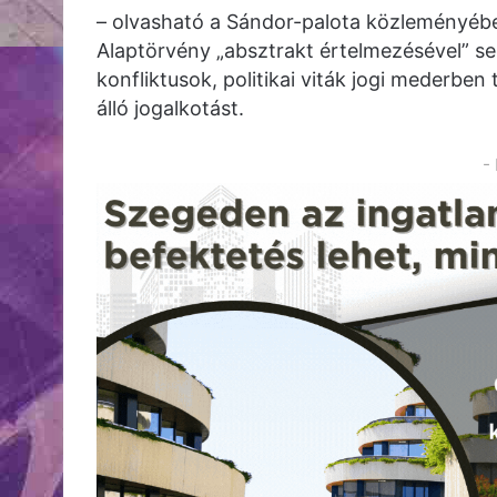
– olvasható a Sándor-palota közleményébe
Alaptörvény „absztrakt értelmezésével” seg
konfliktusok, politikai viták jogi mederbe
álló jogalkotást.
-