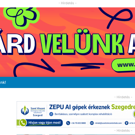
- Hirdetés -
unk!
- Hirdetés -
- Hirdetés -