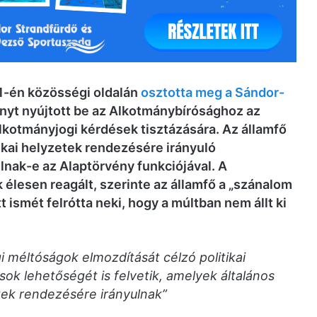
11-én közösségi oldalán
osztotta meg a Sándor-
ványt nyújtott be az Alkotmánybírósághoz az
kotmányjogi kérdések tisztázására. Az államfő
itikai helyzetek rendezésére irányuló
nak-e az Alaptörvény funkciójával. A
élesen reagált, szerinte az államfő a „szánalom
t ismét felrótta neki, hogy a múltban nem állt ki
 méltóságok elmozdítását célzó politikai
ok lehetőségét is felvetik, amelyek általános
tek rendezésére irányulnak”