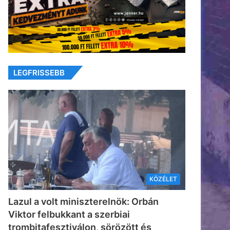
LEGFRISSEBB
KÖZÉLET
Lazul a volt miniszterelnök: Orbán
Viktor felbukkant a szerbiai
trombitafesztiválon, sörözött és