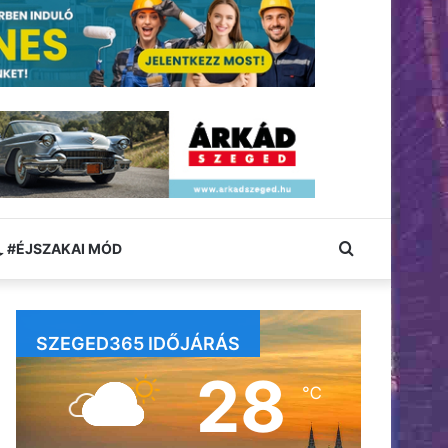
Keresés:
#ÉJSZAKAI MÓD
SZEGED365 IDŐJÁRÁS
28
℃