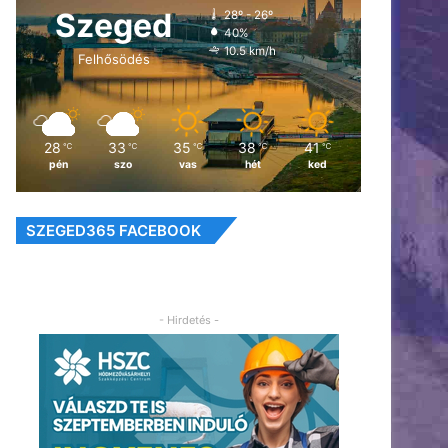
Szeged
28º - 26º
40%
10.5 km/h
Felhősödés
28
33
35
38
41
℃
℃
℃
℃
℃
pén
szo
vas
hét
ked
SZEGED365 FACEBOOK
- Hirdetés -