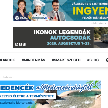
- Hirdetés -
I ARCOK
#MINDENMÁS
#SMART SZEGED
#BLOG
- Hirdetés -