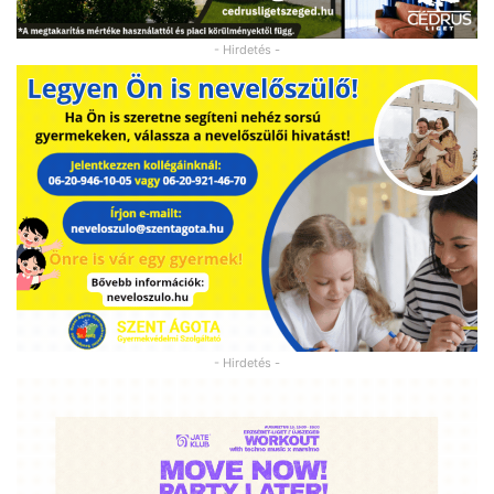
- Hirdetés -
- Hirdetés -