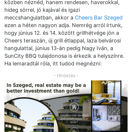
közben néznéd, hanem rendesen, haverokkal,
hideg sörrel, jó kajával és igazi
meccshangulatban, akkor a
Cheers Bar Szeged
ezen a héten nagyon adja. Nemrég arról írtunk,
hogy június 12. és 14. között grillhétvége jön a
Cheers teraszán, új grill étlappal, laza belvárosi
hangulattal, június 13-án pedig Nagy Iván, a
SunCity BBQ tulajdonosa is érkezik a helyszínre.
Ha lemaradtál róla, itt tudod megnézni:
- Hirdetés -