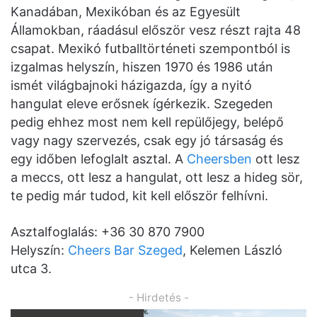
Kanadában, Mexikóban és az Egyesült
Államokban, ráadásul először vesz részt rajta 48
csapat. Mexikó futballtörténeti szempontból is
izgalmas helyszín, hiszen 1970 és 1986 után
ismét világbajnoki házigazda, így a nyitó
hangulat eleve erősnek ígérkezik. Szegeden
pedig ehhez most nem kell repülőjegy, belépő
vagy nagy szervezés, csak egy jó társaság és
egy időben lefoglalt asztal. A
Cheersben
ott lesz
a meccs, ott lesz a hangulat, ott lesz a hideg sör,
te pedig már tudod, kit kell először felhívni.
Asztalfoglalás: +36 30 870 7900
Helyszín:
Cheers Bar Szeged
, Kelemen László
utca 3.
- Hirdetés -