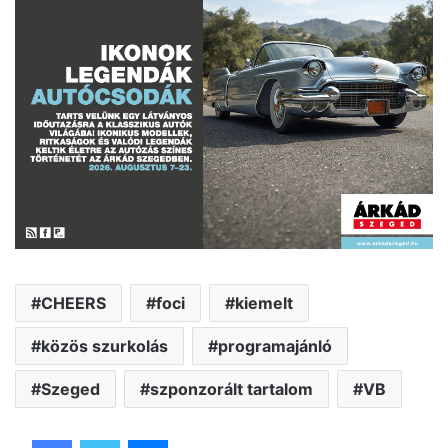
CHEERS
foci
kiemelt
közös szurkolás
programajánló
Szeged
szponzorált tartalom
VB
Facebook
Twitter
Messenger