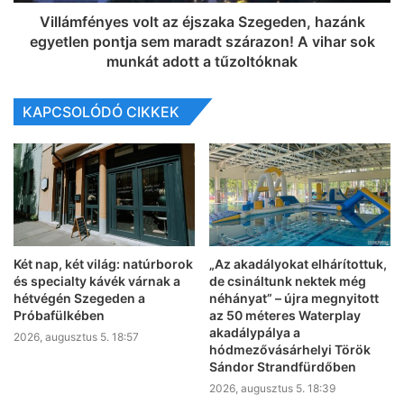
Villámfényes volt az éjszaka Szegeden, hazánk
egyetlen pontja sem maradt szárazon! A vihar sok
munkát adott a tűzoltóknak
KAPCSOLÓDÓ CIKKEK
Két nap, két világ: natúrborok
„Az akadályokat elhárítottuk,
és specialty kávék várnak a
de csináltunk nektek még
hétvégén Szegeden a
néhányat” – újra megnyitott
Próbafülkében
az 50 méteres Waterplay
akadálypálya a
2026, augusztus 5. 18:57
hódmezővásárhelyi Török
Sándor Strandfürdőben
2026, augusztus 5. 18:39