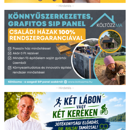
- Hirdetés -
- Hirdetés -