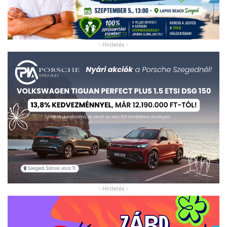
- Hirdetés -
- Hirdetés -