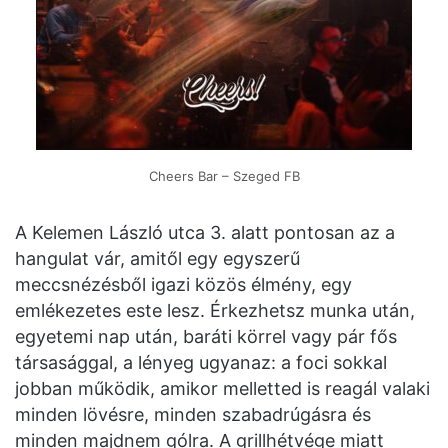
Cheers Bar – Szeged FB
A Kelemen László utca 3. alatt pontosan az a
hangulat vár, amitől egy egyszerű
meccsnézésből igazi közös élmény, egy
emlékezetes este lesz. Érkezhetsz munka után,
egyetemi nap után, baráti körrel vagy pár fős
társasággal, a lényeg ugyanaz: a foci sokkal
jobban működik, amikor melletted is reagál valaki
minden lövésre, minden szabadrúgásra és
minden majdnem gólra. A grillhétvége miatt