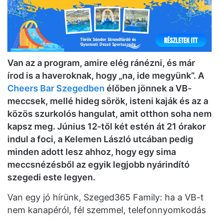
Van az a program, amire elég ránézni, és már
írod is a haveroknak, hogy „na, ide megyünk”. A
Cheers Bar Szegedben
élőben jönnek a VB-
meccsek, mellé hideg sörök, isteni kaják és az a
közös szurkolós hangulat, amit otthon soha nem
kapsz meg. Június 12-től két estén át 21 órakor
indul a foci, a Kelemen László utcában pedig
minden adott lesz ahhoz, hogy egy sima
meccsnézésből az egyik legjobb nyárindító
szegedi este legyen.
Van egy jó hírünk, Szeged365 Family: ha a VB-t
nem kanapéról, fél szemmel, telefonnyomkodás