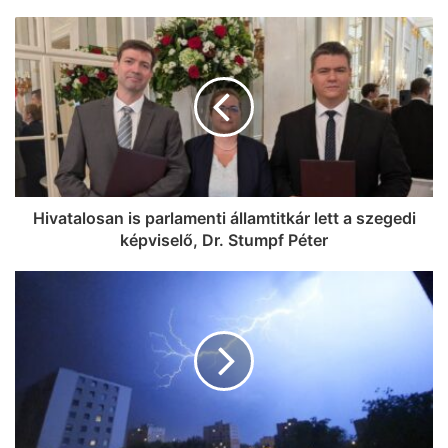
Na, ez mennyire király már: 60 SZIN-
jegyet VIP-re húz fel a Coca-Cola
Szegeden!
Hivatalosan is parlamenti államtitkár lett a szegedi
képviselő, Dr. Stumpf Péter