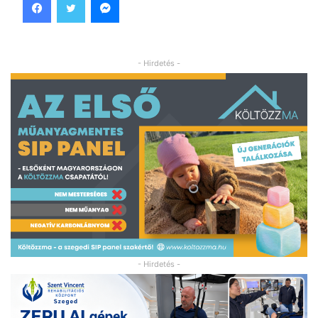
- Hirdetés -
- Hirdetés -