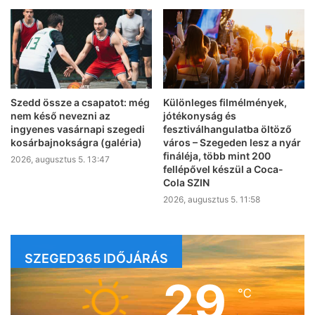
Szedd össze a csapatot: még
Különleges filmélmények,
nem késő nevezni az
jótékonyság és
ingyenes vasárnapi szegedi
fesztiválhangulatba öltöző
kosárbajnokságra (galéria)
város – Szegeden lesz a nyár
fináléja, több mint 200
2026, augusztus 5. 13:47
fellépővel készül a Coca-
Cola SZIN
2026, augusztus 5. 11:58
SZEGED365 IDŐJÁRÁS
29
℃