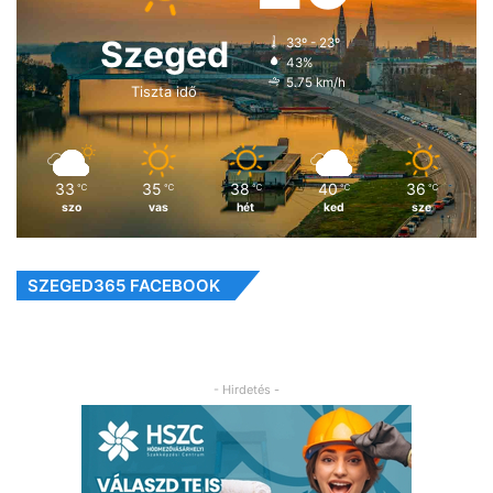
Szeged
33º - 23º
43%
5.75 km/h
Tiszta idő
33
35
38
40
36
℃
℃
℃
℃
℃
szo
vas
hét
ked
sze
SZEGED365 FACEBOOK
- Hirdetés -