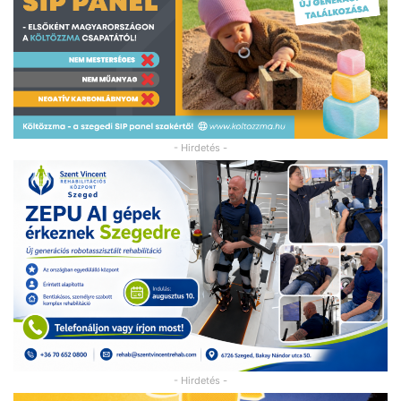
- Hirdetés -
- Hirdetés -