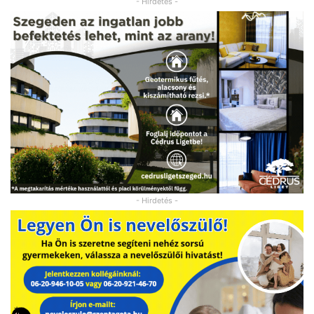
- Hirdetés -
- Hirdetés -