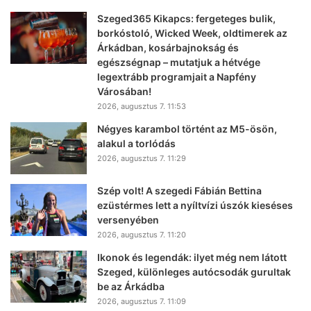
Szeged365 Kikapcs: fergeteges bulik,
borkóstoló, Wicked Week, oldtimerek az
Árkádban, kosárbajnokság és
egészségnap – mutatjuk a hétvége
legextrább programjait a Napfény
Városában!
2026, augusztus 7. 11:53
Négyes karambol történt az M5-ösön,
alakul a torlódás
2026, augusztus 7. 11:29
Szép volt! A szegedi Fábián Bettina
ezüstérmes lett a nyíltvízi úszók kieséses
versenyében
2026, augusztus 7. 11:20
Ikonok és legendák: ilyet még nem látott
Szeged, különleges autócsodák gurultak
be az Árkádba
2026, augusztus 7. 11:09