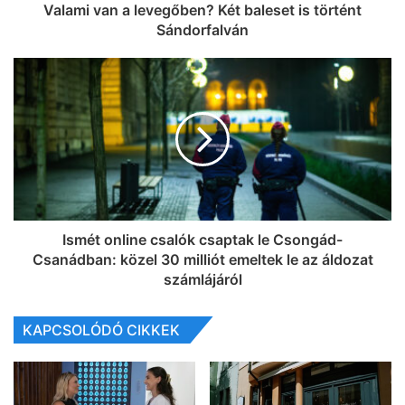
Valami van a levegőben? Két baleset is történt
Sándorfalván
Ismét online csalók csaptak le Csongád-
Csanádban: közel 30 milliót emeltek le az áldozat
számlájáról
KAPCSOLÓDÓ CIKKEK