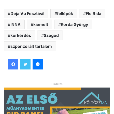
Deja Vu Fesztivál
fellépők
Flo Rida
INNA
kiemelt
Korda György
körkérdés
Szeged
szponzorált tartalom
Facebook
Twitter
Messenger
- Hirdetés -