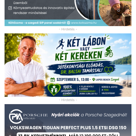
- Hirdetés -
- Hirdetés -