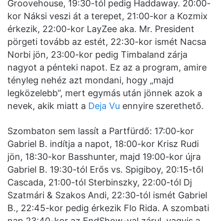
Groovehouse, 19:30-tól pedig Haddaway. 20:00-
kor Náksi veszi át a terepet, 21:00-kor a Kozmix
érkezik, 22:00-kor LayZee aka. Mr. President
pörgeti tovább az estét, 22:30-kor ismét Nacsa
Norbi jön, 23:00-kor pedig Timbaland zárja
nagyot a pénteki napot. Ez az a program, amire
tényleg nehéz azt mondani, hogy „majd
legközelebb”, mert egymás után jönnek azok a
nevek, akik miatt a
Deja Vu
ennyire szerethető.
Szombaton sem lassít a Partfürdő: 17:00-kor
Gabriel B. indítja a napot, 18:00-kor Krisz Rudi
jön, 18:30-kor Basshunter, majd 19:00-kor újra
Gabriel B. 19:30-tól Erős vs. Spigiboy, 20:15-től
Cascada, 21:00-tól Sterbinszky, 22:00-tól Dj
Szatmári & Szakos Andi, 22:30-tól ismét Gabriel
B., 22:45-kor pedig érkezik Flo Rida. A szombati
nap 23:40-kor az EndShow-val zárul, vagyis a