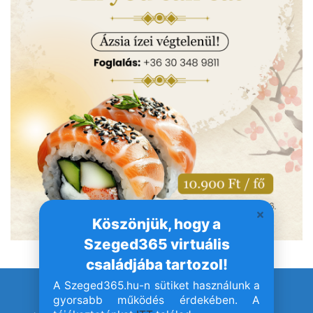
Köszönjük, hogy a
Szeged365 virtuális
családjába tartozol!
A Szeged365.hu-n sütiket használunk a
© Szeged365.hu I Minden jog fenntartva!
gyorsabb működés érdekében. A