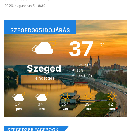
2026, augusztus 5. 18:39
SZEGED365 IDŐJÁRÁS
37
℃
Szeged
37º - 26º
28%
1.64 km/h
Felhősödés
37
34
35
39
42
℃
℃
℃
℃
℃
pén
szo
vas
hét
ked
SZEGED365 FACEBOOK