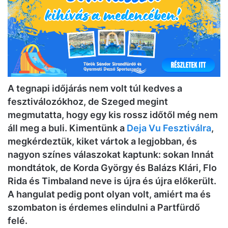
A tegnapi időjárás nem volt túl kedves a
fesztiválozókhoz, de Szeged megint
megmutatta, hogy egy kis rossz időtől még nem
áll meg a buli. Kimentünk a
Deja Vu Fesztiválra
,
megkérdeztük, kiket vártok a legjobban, és
nagyon színes válaszokat kaptunk: sokan Innát
mondtátok, de Korda György és Balázs Klári, Flo
Rida és Timbaland neve is újra és újra előkerült.
A hangulat pedig pont olyan volt, amiért ma és
szombaton is érdemes elindulni a Partfürdő
felé.