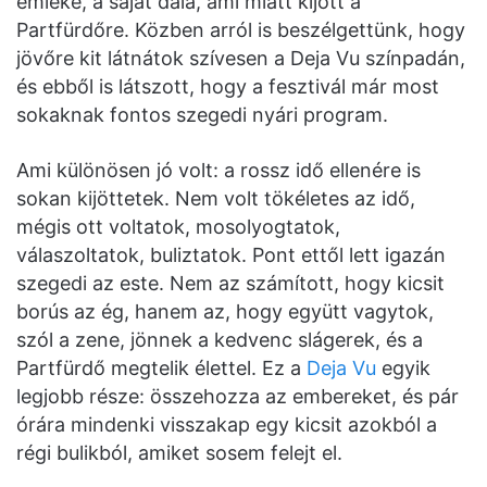
emléke, a saját dala, ami miatt kijött a
Partfürdőre. Közben arról is beszélgettünk, hogy
jövőre kit látnátok szívesen a Deja Vu színpadán,
és ebből is látszott, hogy a fesztivál már most
sokaknak fontos szegedi nyári program.
Ami különösen jó volt: a rossz idő ellenére is
sokan kijöttetek. Nem volt tökéletes az idő,
mégis ott voltatok, mosolyogtatok,
válaszoltatok, buliztatok. Pont ettől lett igazán
szegedi az este. Nem az számított, hogy kicsit
borús az ég, hanem az, hogy együtt vagytok,
szól a zene, jönnek a kedvenc slágerek, és a
Partfürdő megtelik élettel. Ez a
Deja Vu
egyik
legjobb része: összehozza az embereket, és pár
órára mindenki visszakap egy kicsit azokból a
régi bulikból, amiket sosem felejt el.