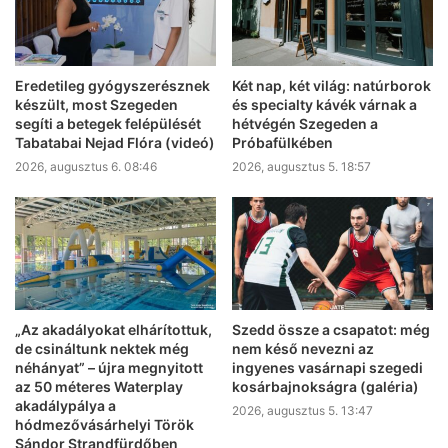
Eredetileg gyógyszerésznek
Két nap, két világ: natúrborok
készült, most Szegeden
és specialty kávék várnak a
segíti a betegek felépülését
hétvégén Szegeden a
Tabatabai Nejad Flóra (videó)
Próbafülkében
2026, augusztus 6. 08:46
2026, augusztus 5. 18:57
„Az akadályokat elhárítottuk,
Szedd össze a csapatot: még
de csináltunk nektek még
nem késő nevezni az
néhányat” – újra megnyitott
ingyenes vasárnapi szegedi
az 50 méteres Waterplay
kosárbajnokságra (galéria)
akadálypálya a
2026, augusztus 5. 13:47
hódmezővásárhelyi Török
Sándor Strandfürdőben