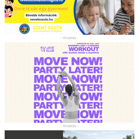
- Hirdetés -
- Hirdetés -