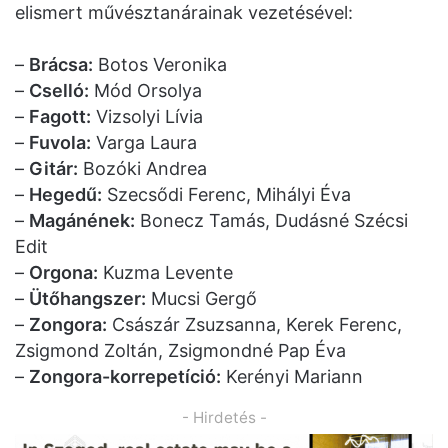
elismert művésztanárainak vezetésével:
–
Brácsa:
Botos Veronika
–
Cselló:
Mód Orsolya
–
Fagott:
Vizsolyi Lívia
–
Fuvola:
Varga Laura
–
Gitár:
Bozóki Andrea
–
Hegedű:
Szecsődi Ferenc, Mihályi Éva
–
Magánének:
Bonecz Tamás, Dudásné Szécsi
Edit
–
Orgona:
Kuzma Levente
–
Ütőhangszer:
Mucsi Gergő
–
Zongora:
Császár Zsuzsanna, Kerek Ferenc,
Zsigmond Zoltán, Zsigmondné Pap Éva
–
Zongora-korrepetíció:
Kerényi Mariann
- Hirdetés -