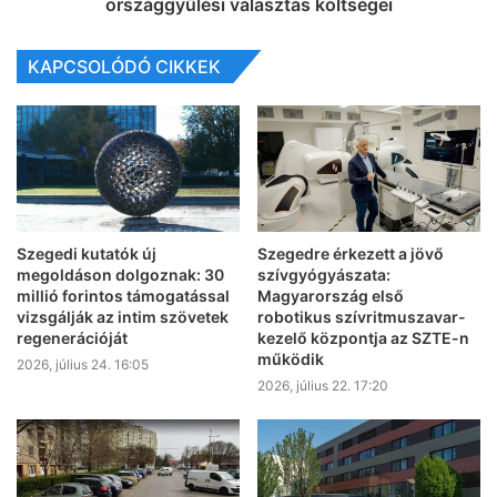
országgyűlési választás költségei
KAPCSOLÓDÓ CIKKEK
Szegedi kutatók új
Szegedre érkezett a jövő
megoldáson dolgoznak: 30
szívgyógyászata:
millió forintos támogatással
Magyarország első
vizsgálják az intim szövetek
robotikus szívritmuszavar-
regenerációját
kezelő központja az SZTE-n
működik
2026, július 24. 16:05
2026, július 22. 17:20