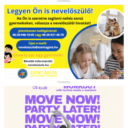
- Hirdetés -
- Hirdetés -