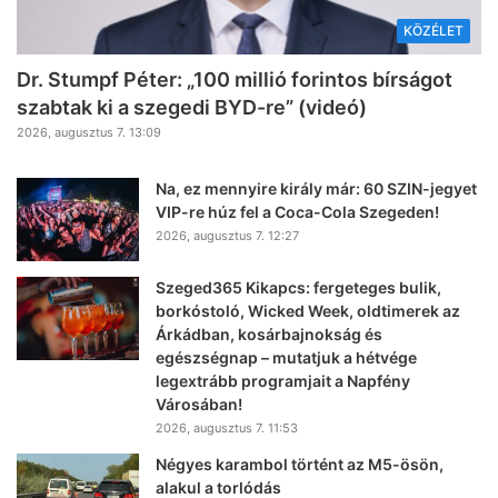
KÖZÉLET
Dr. Stumpf Péter: „100 millió forintos bírságot
szabtak ki a szegedi BYD-re” (videó)
2026, augusztus 7. 13:09
Na, ez mennyire király már: 60 SZIN-jegyet
VIP-re húz fel a Coca-Cola Szegeden!
2026, augusztus 7. 12:27
Szeged365 Kikapcs: fergeteges bulik,
borkóstoló, Wicked Week, oldtimerek az
Árkádban, kosárbajnokság és
egészségnap – mutatjuk a hétvége
legextrább programjait a Napfény
Városában!
2026, augusztus 7. 11:53
Négyes karambol történt az M5-ösön,
alakul a torlódás