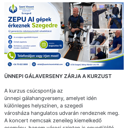
ÜNNEPI GÁLAVERSENY ZÁRJA A KURZUST
A kurzus csúcspontja az
ünnepi gálahangverseny, amelyet idén
különleges helyszínen, a szegedi
városháza hangulatos udvarán rendeznek meg.
A koncert nemcsak zeneileg kiemelkedő
esemény, hanem városi szinten is egyedülálló