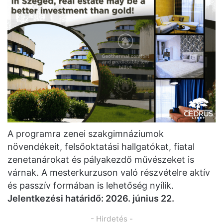
A programra zenei szakgimnáziumok
növendékeit, felsőoktatási hallgatókat, fiatal
zenetanárokat és pályakezdő művészeket is
várnak. A mesterkurzuson való részvételre aktív
és passzív formában is lehetőség nyílik.
Jelentkezési határidő: 2026. június 22.
- Hirdetés -