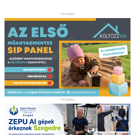
- Hirdetés -
- Hirdetés -