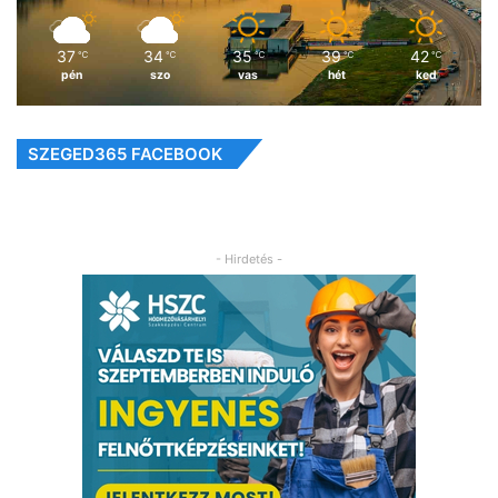
37
34
35
39
42
℃
℃
℃
℃
℃
pén
szo
vas
hét
ked
SZEGED365 FACEBOOK
- Hirdetés -