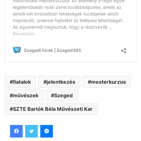
fiatalok
jelentkezés
mesterkurzus
művészek
Szeged
SZTE Bartók Béla Művészeti Kar
Facebook
Twitter
Messenger