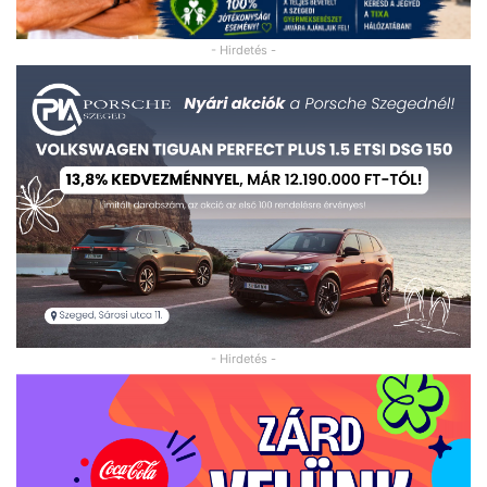
- Hirdetés -
- Hirdetés -