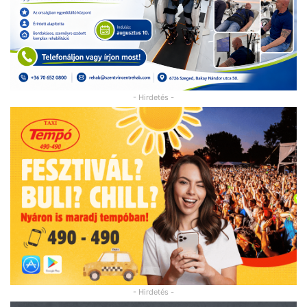
- Hirdetés -
- Hirdetés -