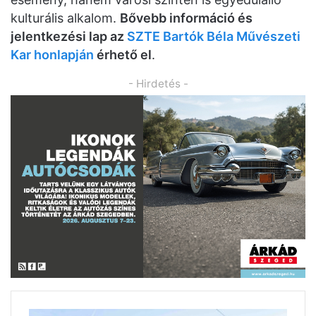
kulturális alkalom.
Bővebb információ és
jelentkezési lap az
SZTE Bartók Béla Művészeti
Kar honlapján
érhető el
.
- Hirdetés -