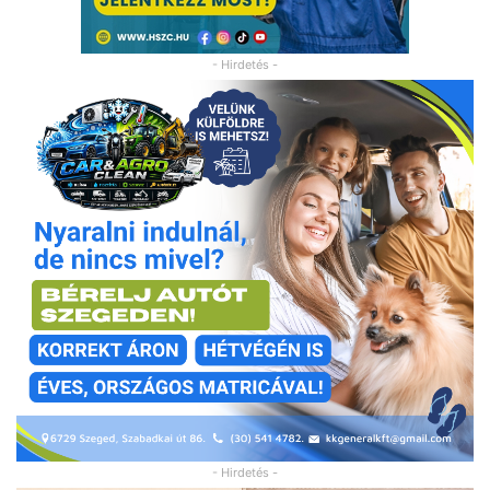
- Hirdetés -
- Hirdetés -