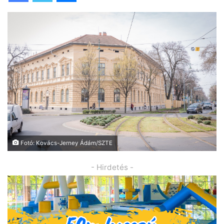
Fotó: Kovács-Jerney Ádám/SZTE
- Hirdetés -