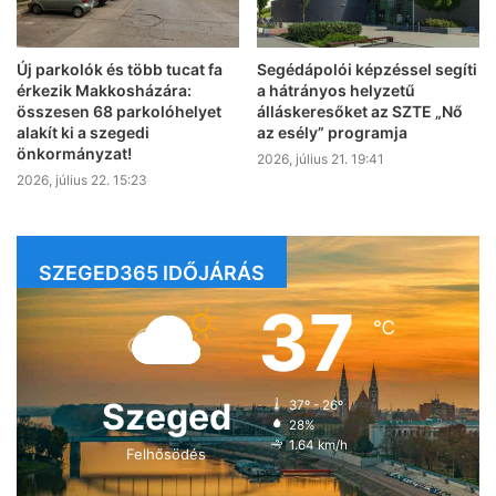
Új parkolók és több tucat fa
Segédápolói képzéssel segíti
érkezik Makkosházára:
a hátrányos helyzetű
összesen 68 parkolóhelyet
álláskeresőket az SZTE „Nő
alakít ki a szegedi
az esély” programja
önkormányzat!
2026, július 21. 19:41
2026, július 22. 15:23
SZEGED365 IDŐJÁRÁS
37
℃
Szeged
37º - 26º
28%
1.64 km/h
Felhősödés