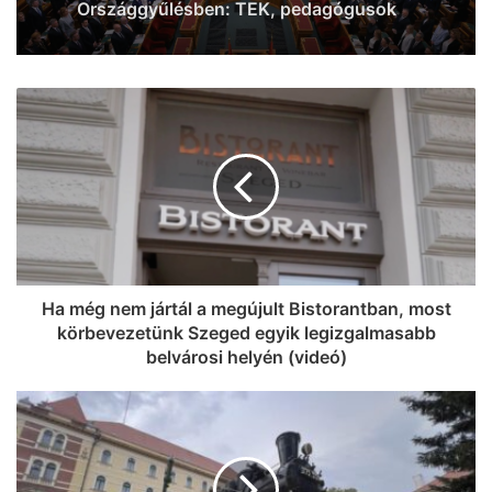
val fognak repeszteni a vonatok a
szegedi fővonalon
Sűrű napok jönnek az
Országgyűlésben: TEK, pedagógusok
és az új államfő is napirenden
Ha még nem jártál a megújult Bistorantban, most
körbevezetünk Szeged egyik legizgalmasabb
belvárosi helyén (videó)