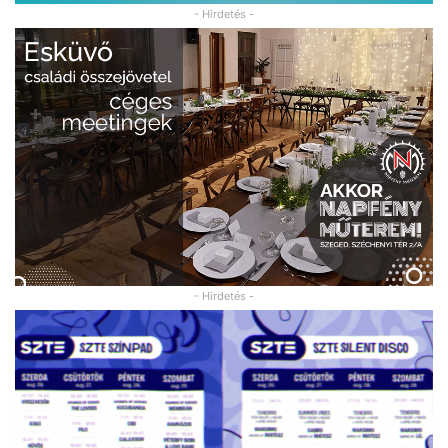
- Hirdetés -
- Hirdetés -