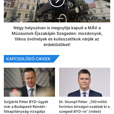
Négy helyszínen is megnyitja kapuit a MÁV a
Múzeumok Éjszakáján Szegeden: mozdonyok,
titkos óvóhelyek és kulisszatitkok várják az
érdeklődőket!
KAPCSOLÓDÓ CIKKEK
Szíjjártó Péter BYD-ügyét
Dr. Stumpf Péter: „100 millió
már a Budapesti Rendőr-
forintos bírságot szabtak ki a
főkapitányság vizsgálja
szegedi BYD-re” (videó)