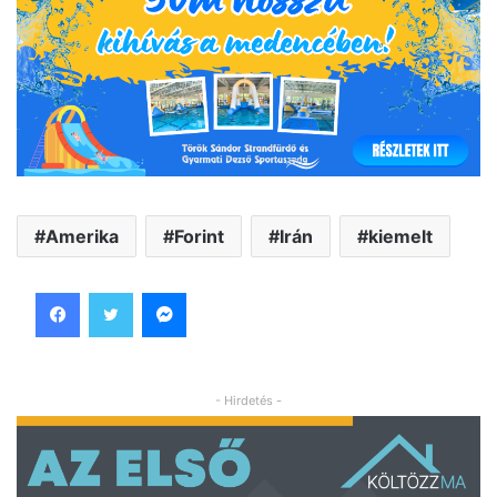
Amerika
Forint
Irán
kiemelt
Facebook
Twitter
Messenger
- Hirdetés -