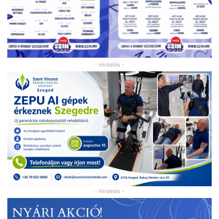
- Hirdetés -
- Hirdetés -