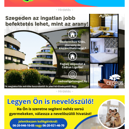
- Hirdetés -
- Hirdetés -