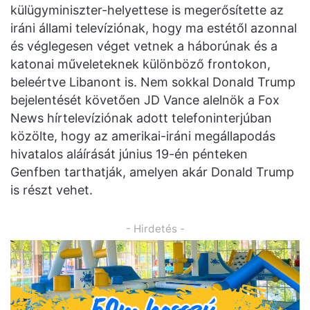
külügyminiszter-helyettese is megerősítette az
iráni állami televíziónak, hogy ma estétől azonnal
és véglegesen véget vetnek a háborúnak és a
katonai műveleteknek különböző frontokon,
beleértve Libanont is. Nem sokkal Donald Trump
bejelentését követően JD Vance alelnök a Fox
News hírtelevíziónak adott telefoninterjúban
közölte, hogy az amerikai-iráni megállapodás
hivatalos aláírását június 19-én pénteken
Genfben tarthatják, amelyen akár Donald Trump
is részt vehet.
- Hirdetés -