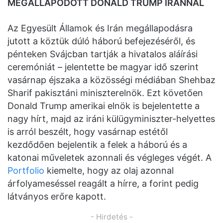
MEGÁLLAPODOTT DONALD TRUMP IRÁNNAL
Az Egyesült Államok és Irán megállapodásra
jutott a köztük dúló háború befejezéséről, és
pénteken Svájcban tartják a hivatalos aláírási
ceremóniát – jelentette be magyar idő szerint
vasárnap éjszaka a közösségi médiában Shehbaz
Sharif pakisztáni miniszterelnök. Ezt követően
Donald Trump amerikai elnök is bejelentette a
nagy hírt, majd az iráni külügyminiszter-helyettes
is arról beszélt, hogy vasárnap estétől
kezdődően bejelentik a felek a háború és a
katonai műveletek azonnali és végleges végét. A
Portfolio
kiemelte, hogy az olaj azonnal
árfolyameséssel reagált a hírre, a forint pedig
látványos erőre kapott.
- Hirdetés -