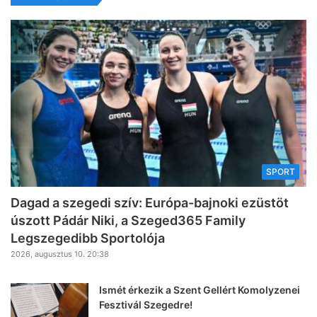
SPORT
Dagad a szegedi szív: Európa-bajnoki ezüstöt
úszott Pádár Niki, a Szeged365 Family
Legszegedibb Sportolója
2026, augusztus 10. 20:38
Ismét érkezik a Szent Gellért Komolyzenei
Fesztivál Szegedre!