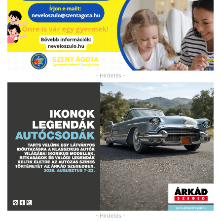
- Hirdetés -
- Hirdetés -