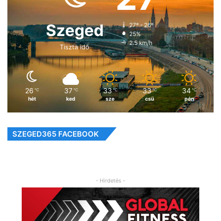
Szeged
27º - 26º
25%
2.5 km/h
Tiszta idő
26
37
33
33
34
℃
℃
℃
℃
℃
hét
ked
sze
csü
pén
SZEGED365 FACEBOOK
- Hirdetés -