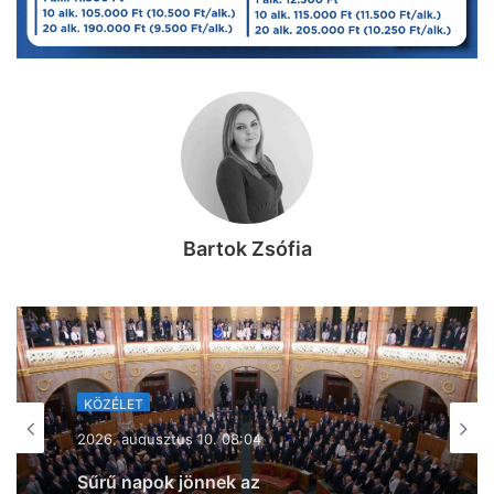
Bartok Zsófia
KÖZÉLET
2026, augusztus 9. 10:28
KÖZÉLET
Vitézy Dávid: Indul a projekt, 160km/h-
2026, augusztus 10. 08:04