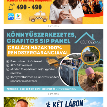
- Hirdetés -
- Hirdetés -