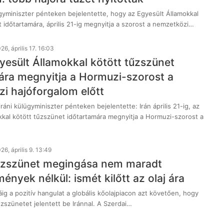
ügyminiszter pénteken bejelentette, hogy az Egyesült Államokkal
 időtartamára, április 21-ig megnyitja a szorost a nemzetközi…
26, április 17. 16:03
gyesült Államokkal kötött tűzszünet
ára megnyitja a Hormuzi-szorost a
i hajóforgalom előtt
ráni külügyminiszter pénteken bejelentette: Irán április 21-ig, az
kkal kötött tűzszünet időtartamára megnyitja a Hormuzi-szorost a
26, április 9. 13:49
tűzszünet megingása nem maradt
nyek nélkül: ismét kilőtt az olaj ára
ig a pozitív hangulat a globális kőolajpiacon azt követően, hogy
zszünetet jelentett be Iránnal. A Szerdai…