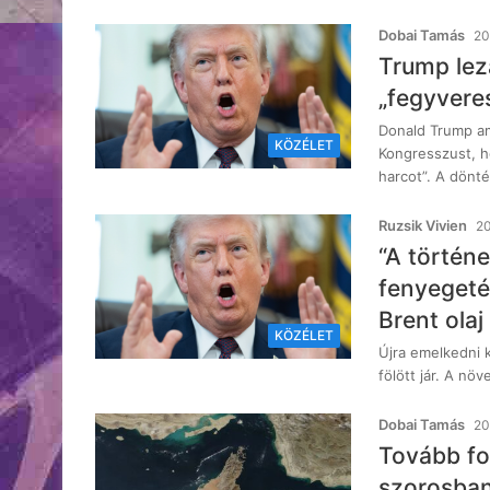
Dobai Tamás
20
Trump lezá
„fegyveres
Donald Trump am
KÖZÉLET
Kongresszust, ho
harcot”. A dönt
Ruzsik Vivien
20
“A történ
fenyegeté
Brent olaj
KÖZÉLET
Újra emelkedni k
fölött jár. A nö
Dobai Tamás
20
Tovább fo
szorosban