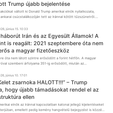
ott Trump újabb bejelentése
eakciókat váltott ki Donald Trump amerikai elnök nyilatkozata,
nkarai csúcstalálkozóján tett az Iránnal kötött tűzszünetről.…
26, június 15. 10:33
 háborút Irán és az Egyesült Államok! A
rint is reagált: 2021 szeptembere óta nem
 erős a magyar fizetőeszköz
e óta nem látott szintre erősödött a forint hétfőn. A magyar
róval szembeni árfolyama 351-ig erősödött, miután az…
26, június 10. 17:01
Kelet zsarnoka HALOTT!!!” – Trump
ja, hogy újabb támadásokat rendel el az
struktúra ellen
rikai elnök az Iránnal kapcsolatban katonai jellegű kijelentéseket
interjúban, emellett pedig kemény hangvételű bejegyzést is közzé…