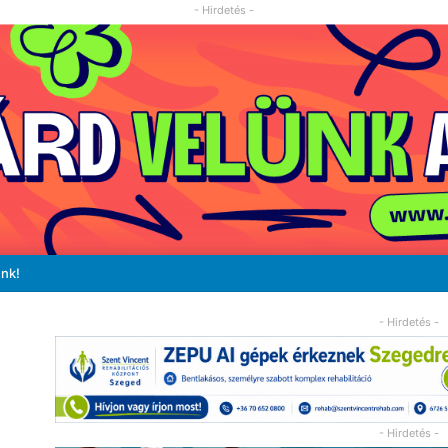
- Hirdetés -
unk!
- Hirdetés -
- Hirdetés -