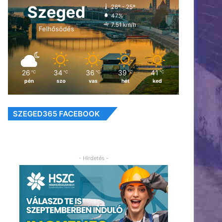
Szeged
26º - 25º
47%
7.51 km/h
Felhősödés
26
34
36
39
41
℃
℃
℃
℃
℃
pén
szo
vas
hét
ked
SZEGED365 FACEBOOK
- Hirdetés -