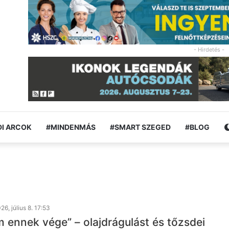
- Hirdetés -
I ARCOK
#MINDENMÁS
#SMART SZEGED
#BLOG
26, július 8. 17:53
m ennek vége” – olajdrágulást és tőzsdei