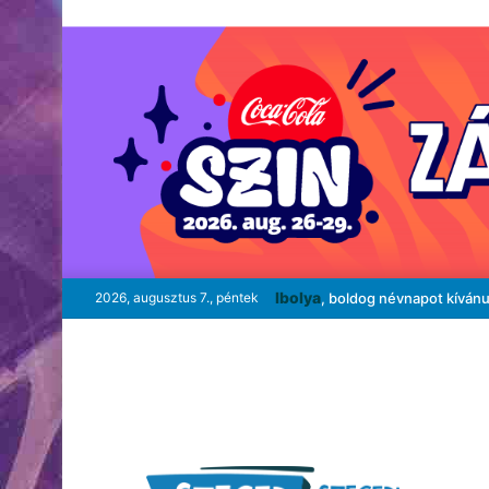
Ibolya
2026, augusztus 7., péntek
, boldog névnapot kíván