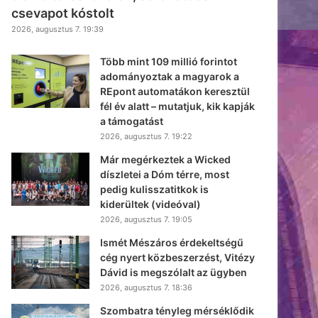
csevapot kóstolt
2026, augusztus 7. 19:39
Több mint 109 millió forintot
adományoztak a magyarok a
REpont automatákon keresztül
fél év alatt – mutatjuk, kik kapják
a támogatást
2026, augusztus 7. 19:22
Már megérkeztek a Wicked
díszletei a Dóm térre, most
pedig kulisszatitkok is
kiderültek (videóval)
2026, augusztus 7. 19:05
Ismét Mészáros érdekeltségű
cég nyert közbeszerzést, Vitézy
Dávid is megszólalt az ügyben
2026, augusztus 7. 18:36
Szombatra tényleg mérséklődik