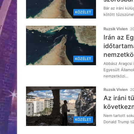
Bár az iráni kül
KÖZÉLET
kötött tűzszünet
Ruzsik Vivien
20
Irán az E
időtartam
nemzetköz
KÖZÉLET
Abbász Aragcsi i
Egyesült Államo
nemzetközi…
Ruzsik Vivien
20
Az iráni 
következmé
Nem tartott soká
KÖZÉLET
Donald Trump tű