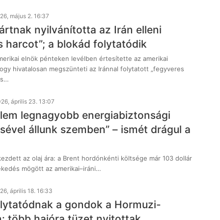
26, május 2. 16:37
rtnak nyilvánította az Irán elleni
 harcot”; a blokád folytatódik
erikai elnök pénteken levélben értesítette az amerikai
gy hivatalosan megszünteti az Iránnal folytatott „fegyveres
és…
26, április 23. 13:07
elem legnagyobb energiabiztonsági
sével állunk szemben” – ismét drágul a
ezdett az olaj ára: a Brent hordónkénti költsége már 103 dollár
vekedés mögött az amerikai–iráni…
26, április 18. 16:33
lytatódnak a gondok a Hormuzi-
: több hajóra tüzet nyitottak