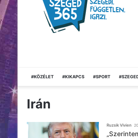
#KÖZÉLET
#KIKAPCS
#SPORT
#SZEGED
Irán
Ruzsik Vivien
20
„Szerinte