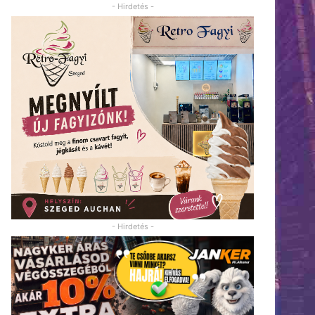
- Hirdetés -
- Hirdetés -