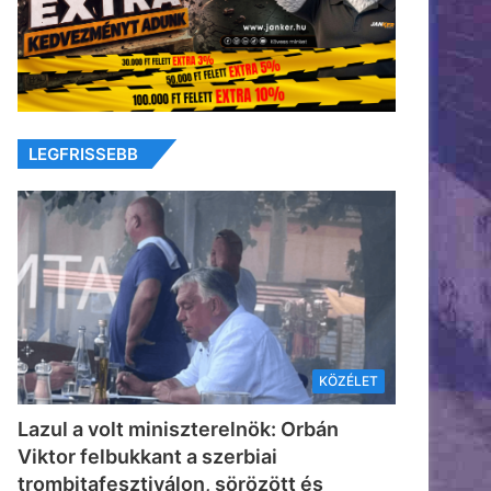
LEGFRISSEBB
KÖZÉLET
Lazul a volt miniszterelnök: Orbán
Viktor felbukkant a szerbiai
trombitafesztiválon, sörözött és