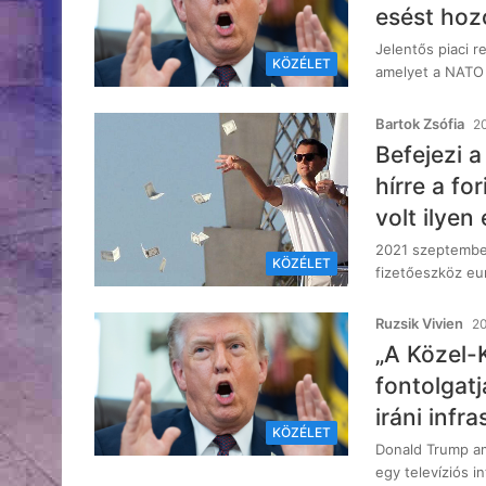
esést hoz
Jelentős piaci r
KÖZÉLET
amelyet a NATO a
Bartok Zsófia
20
Befejezi a
hírre a fo
volt ilyen
2021 szeptember
KÖZÉLET
fizetőeszköz eu
Ruzsik Vivien
20
„A Közel-
fontolgat
iráni infra
KÖZÉLET
Donald Trump ame
egy televíziós 