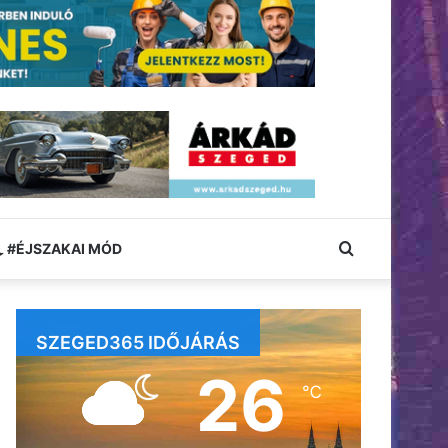
Keresés:
#ÉJSZAKAI MÓD
SZEGED365 IDŐJÁRÁS
26
℃