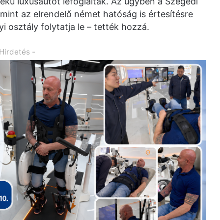
rtékű luxusautót lefoglalták. Az ügyben a Szegedi
int az elrendelő német hatóság is értesítésre
yi osztály folytatja le – tették hozzá.
 Hirdetés -