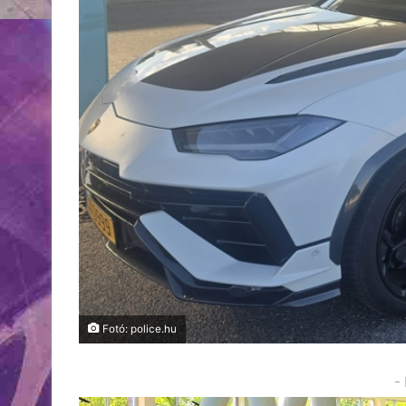
Fotó: police.hu
-