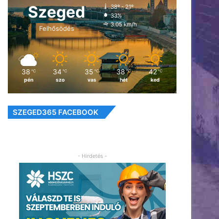
Szeged
38º - 21º
33%
3.05 km/h
Felhősödés
38
34
35
38
42
℃
℃
℃
℃
℃
pén
szo
vas
hét
ked
SZEGED365 FACEBOOK
- Hirdetés -