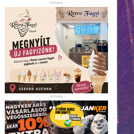
- Hirdetés -
- Hirdetés -