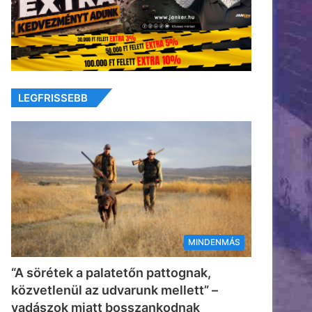
LEGFRISSEBB
MINDENMÁS
“A sörétek a palatetőn pattognak,
közvetlenül az udvarunk mellett” –
vadászok miatt bosszankodnak