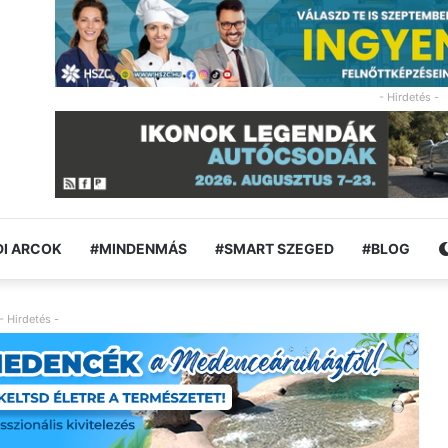
- Hirdetés -
I ARCOK
#MINDENMÁS
#SMART SZEGED
#BLOG
- Hirdetés -