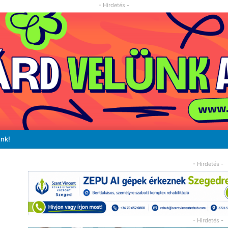
- Hirdetés -
unk!
- Hirdetés -
- Hirdetés -