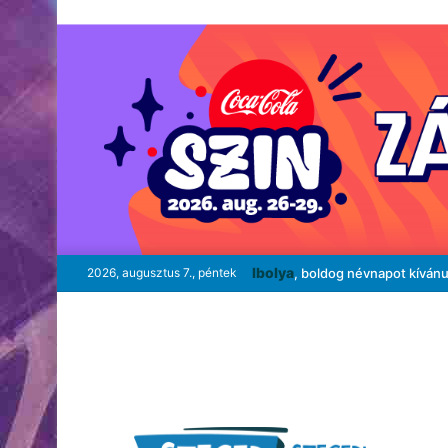
Ibolya
2026, augusztus 7., péntek
, boldog névnapot kíván