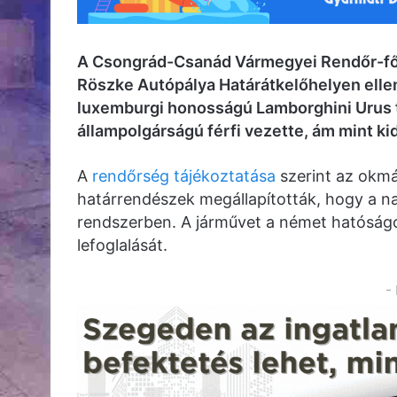
A Csongrád-Csanád Vármegyei Rendőr-fők
Röszke Autópálya Határátkelőhelyen ellen
luxemburgi honosságú Lamborghini Urus 
állampolgárságú férfi vezette, ám mint kid
A
rendőrség tájékoztatása
szerint az okmá
határrendészek megállapították, hogy a n
rendszerben. A járművet a német hatóságo
lefoglalását.
-