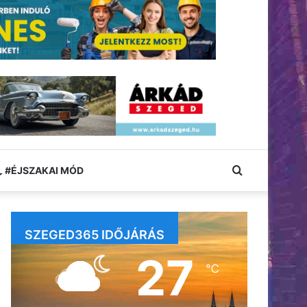
Keresés:
#ÉJSZAKAI MÓD
SZEGED365 IDŐJÁRÁS
27
℃