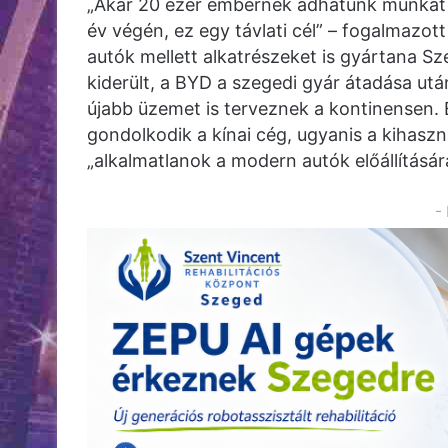
„Akár 20 ezer embernek adhatunk munkát S
év végén, ez egy távlati cél” – fogalmazott 
autók mellett alkatrészeket is gyártana Sz
kiderült, a BYD a szegedi gyár átadása után
újabb üzemet is terveznek a kontinensen
gondolkodik a kínai cég, ugyanis a kihaszn
„alkalmatlanok a modern autók előállításár
-