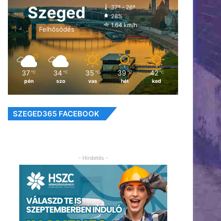
Szeged
37º - 26º
28%
1.64 km/h
Felhősödés
37
34
35
39
42
℃
℃
℃
℃
℃
pén
szo
vas
hét
ked
SZEGED365 FACEBOOK
- Hirdetés -