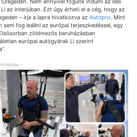
zegeden. Nem ennyivel fogunk indulni az idei
Li az interjúban. Ezt úgy érheti el a cég, hogy az
egeden – írja a lapra hivatkozva az
Autopro
. Mint
 sem fog leállni az európai terjeszkedéssel, egy
. Elsősorban zöldmezős beruházásban
álatlan európai autógyárak Li szerint
a”.
 Hirdetés -