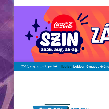
Ibolya
2026, augusztus 7., péntek
, boldog névnapot kíván