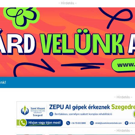
- Hirdetés -
unk!
- Hirdetés -
- Hirdetés -