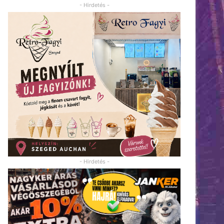
- Hirdetés -
- Hirdetés -