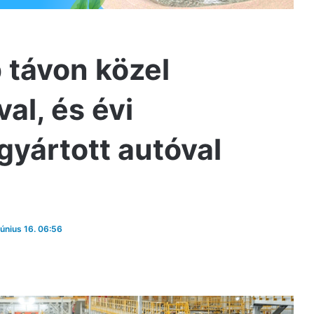
b távon közel
al, és évi
yártott autóval
június 16. 06:56