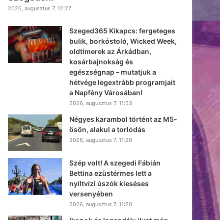
2026, augusztus 7. 12:27
Szeged365 Kikapcs: fergeteges
bulik, borkóstoló, Wicked Week,
oldtimerek az Árkádban,
kosárbajnokság és
egészségnap – mutatjuk a
hétvége legextrább programjait
a Napfény Városában!
2026, augusztus 7. 11:53
Négyes karambol történt az M5-
ösön, alakul a torlódás
2026, augusztus 7. 11:29
Szép volt! A szegedi Fábián
Bettina ezüstérmes lett a
nyíltvízi úszók kieséses
versenyében
2026, augusztus 7. 11:20