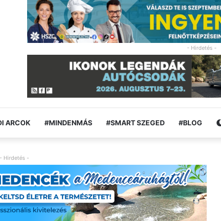
- Hirdetés -
I ARCOK
#MINDENMÁS
#SMART SZEGED
#BLOG
- Hirdetés -