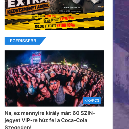
LEGFRISSEBB
KIKAPCS
Na, ez mennyire király már: 60 SZIN-
jegyet VIP-re húz fel a Coca-Cola
Szegeden!