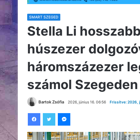
SMART SZEGED
Stella Li hosszab
húszezer dolgozóv
háromszázezer leg
számol Szegeden
Bartok Zsófia
2026, június 16. 06:56
Frissítve: 2026, 
Facebook
Twitter
Messenger