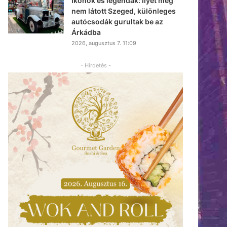
Ikonok és legendák: ilyet még
nem látott Szeged, különleges
autócsodák gurultak be az
Árkádba
2026, augusztus 7. 11:09
- Hirdetés -