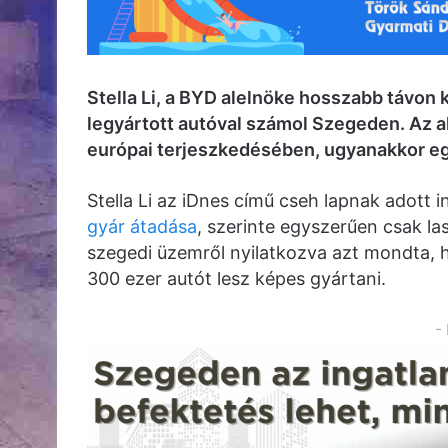
Stella Li, a BYD alelnöke hosszabb távon
legyártott autóval számol Szegeden. Az al
európai terjeszkedésében, ugyanakkor egy
Stella Li az iDnes című cseh lapnak adott 
gyár átadása
, szerinte egyszerűen csak l
szegedi üzemről nyilatkozva azt mondta, h
300 ezer autót lesz képes gyártani.
-