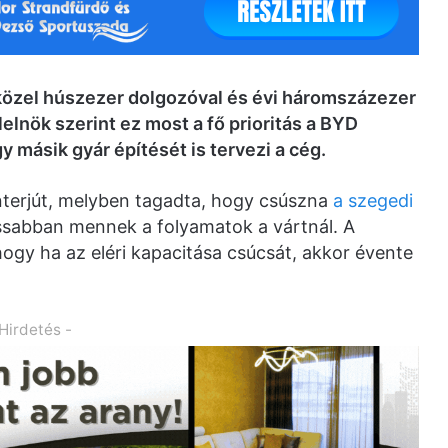
 közel húszezer dolgozóval és évi háromszázezer
elnök szerint ez most a fő prioritás a BYD
 másik gyár építését is tervezi a cég.
interjút, melyben tagadta, hogy csúszna
a szegedi
assabban mennek a folyamatok a vártnál. A
ogy ha az eléri kapacitása csúcsát, akkor évente
 Hirdetés -