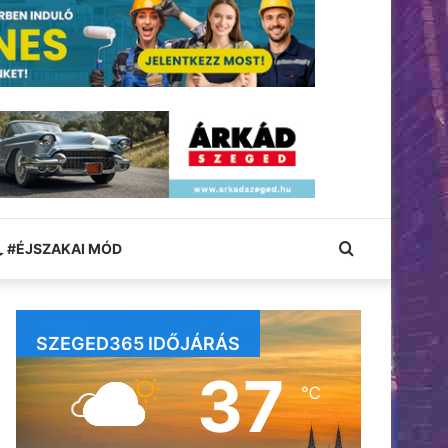
Keresés:
#ÉJSZAKAI MÓD
SZEGED365 IDŐJÁRÁS
37
℃