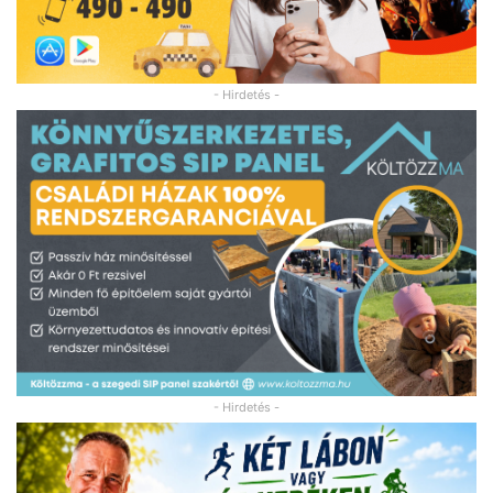
- Hirdetés -
- Hirdetés -