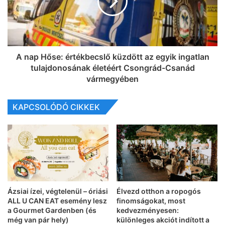
A nap Hőse: értékbecslő küzdött az egyik ingatlan
tulajdonosának életéért Csongrád-Csanád
vármegyében
KAPCSOLÓDÓ CIKKEK
Ázsiai ízei, végtelenül – óriási
Élvezd otthon a ropogós
ALL U CAN EAT esemény lesz
finomságokat, most
a Gourmet Gardenben (és
kedvezményesen:
még van pár hely)
különleges akciót indított a