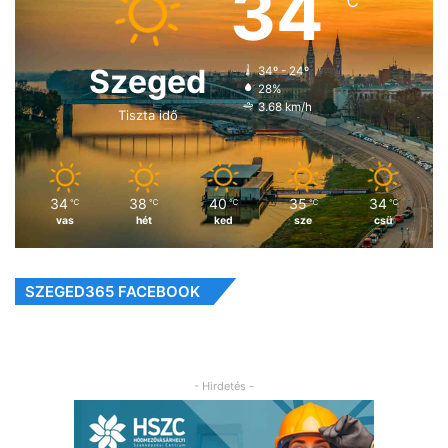
34
℃
Szeged
34º - 24º
28%
3.68 km/h
Tiszta idő
34
38
40
35
34
℃
℃
℃
℃
℃
vas
hét
ked
sze
csü
SZEGED365 FACEBOOK
- Hirdetés -