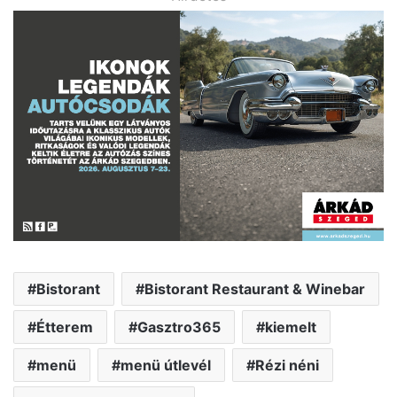
Bistorant
Bistorant Restaurant & Winebar
Étterem
Gasztro365
kiemelt
menü
menü útlevél
Rézi néni