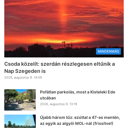
MINDENMÁS
Csoda közelít: szerdán részlegesen eltűnik a
Nap Szegeden is
2026, augusztus 9. 14:09
Pofátlan parkolás, most a Kisteleki Ede
utcában
2026, augusztus 9. 13:19
Újabb három tűz: ezúttal a 47-es mentén,
az egyik az algyői MOL-nál (frissítve!)