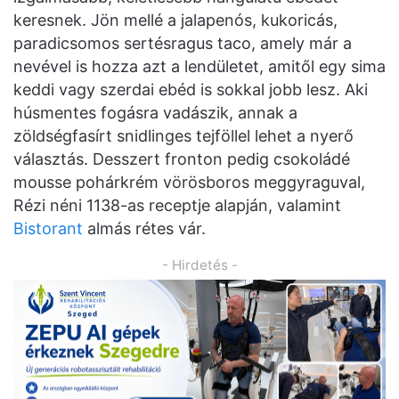
keresnek. Jön mellé a jalapenós, kukoricás,
paradicsomos sertésragus taco, amely már a
nevével is hozza azt a lendületet, amitől egy sima
keddi vagy szerdai ebéd is sokkal jobb lesz. Aki
húsmentes fogásra vadászik, annak a
zöldségfasírt snidlinges tejföllel lehet a nyerő
választás. Desszert fronton pedig csokoládé
mousse pohárkrém vörösboros meggyraguval,
Rézi néni 1138-as receptje alapján, valamint
Bistorant
almás rétes vár.
- Hirdetés -