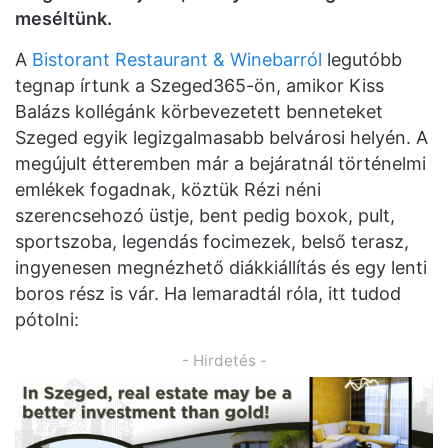
meséltünk.
A
Bistorant Restaurant & Winebarról
legutóbb
tegnap írtunk a Szeged365-ön, amikor Kiss
Balázs kollégánk körbevezetett benneteket
Szeged egyik legizgalmasabb belvárosi helyén. A
megújult étteremben már a bejáratnál történelmi
emlékek fogadnak, köztük Rézi néni
szerencsehozó üstje, bent pedig boxok, pult,
sportszoba, legendás focimezek, belső terasz,
ingyenesen megnézhető diákkiállítás és egy lenti
boros rész is vár. Ha lemaradtál róla, itt tudod
pótolni:
- Hirdetés -