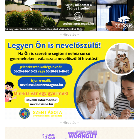
- Hirdetés -
- Hirdetés -