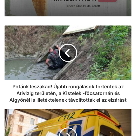
Jöhet egy Pulled Pork szendvics és egy
hideg Pilsner a Napfény Műterem
teraszán?
Így éld túl a rekordhőséget: 499 Ft-ért
adja a fagyit a Reök Cukrászda!
Pofánk leszakad! Újabb rongálások történtek az
Ativizig területén, a Kisteleki-főcsatornán és
Algyőnél is illetéktelenek távolították el az elzárást