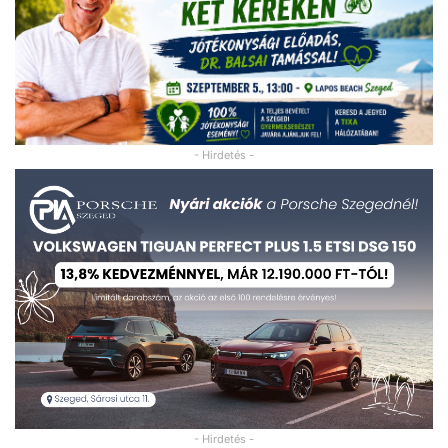
- Hirdetés -
- Hirdetés -