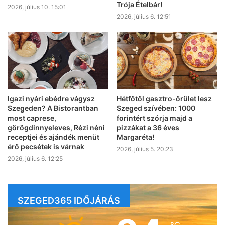
Trója Ételbár!
2026, július 10. 15:01
2026, július 6. 12:51
Igazi nyári ebédre vágysz
Hétfőtől gasztro-őrület lesz
Szegeden? A Bistorantban
Szeged szívében: 1000
most caprese,
forintért szórja majd a
görögdinnyeleves, Rézi néni
pizzákat a 36 éves
receptjei és ajándék menüt
Margaréta!
érő pecsétek is várnak
2026, július 5. 20:23
2026, július 6. 12:25
SZEGED365 IDŐJÁRÁS