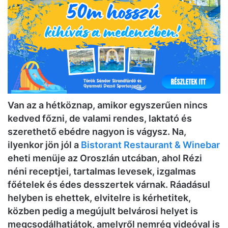
Van az a hétköznap, amikor egyszerűen nincs
kedved főzni, de valami rendes, laktató és
szerethető ebédre nagyon is vágysz. Na,
ilyenkor jön jól a
Bistorant Restaurant & Winebar
eheti menüje az Oroszlán utcában, ahol Rézi
néni receptjei, tartalmas levesek, izgalmas
főételek és édes desszertek várnak. Ráadásul
helyben is ehettek, elvitelre is kérhetitek,
közben pedig a megújult belvárosi helyet is
megcsodálhatjátok, amelyről nemrég videóval is