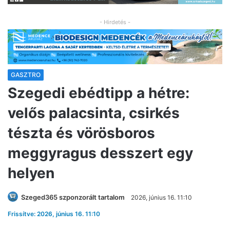
- Hirdetés -
GASZTRO
Szegedi ebédtipp a hétre:
velős palacsinta, csirkés
tészta és vörösboros
meggyragus desszert egy
helyen
Szeged365 szponzorált tartalom
2026, június 16. 11:10
Frissítve: 2026, június 16. 11:10