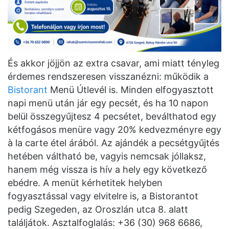
És akkor jöjjön az extra csavar, ami miatt tényleg
érdemes rendszeresen visszanézni: működik a
Bistorant
Menü Útlevél is. Minden elfogyasztott
napi menü után jár egy pecsét, és ha 10 napon
belül összegyűjtesz 4 pecsétet, beválthatod egy
kétfogásos menüre vagy 20% kedvezményre egy
à la carte étel árából. Az ajándék a pecsétgyűjtés
hetében váltható be, vagyis nemcsak jóllaksz,
hanem még vissza is hív a hely egy következő
ebédre. A menüt kérhetitek helyben
fogyasztással vagy elvitelre is, a Bistorantot
pedig Szegeden, az Oroszlán utca 8. alatt
találjátok. Asztalfoglalás: +36 (30) 968 6686,