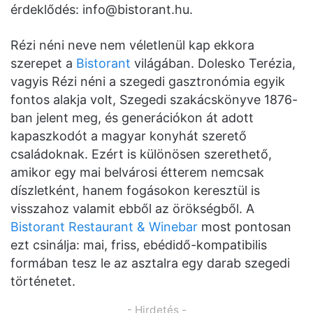
érdeklődés:
info@bistorant.hu
.
Rézi néni neve nem véletlenül kap ekkora
szerepet a
Bistorant
világában. Dolesko Terézia,
vagyis Rézi néni a szegedi gasztronómia egyik
fontos alakja volt, Szegedi szakácskönyve 1876-
ban jelent meg, és generációkon át adott
kapaszkodót a magyar konyhát szerető
családoknak. Ezért is különösen szerethető,
amikor egy mai belvárosi étterem nemcsak
díszletként, hanem fogásokon keresztül is
visszahoz valamit ebből az örökségből. A
Bistorant Restaurant & Winebar
most pontosan
ezt csinálja: mai, friss, ebédidő-kompatibilis
formában tesz le az asztalra egy darab szegedi
történetet.
- Hirdetés -