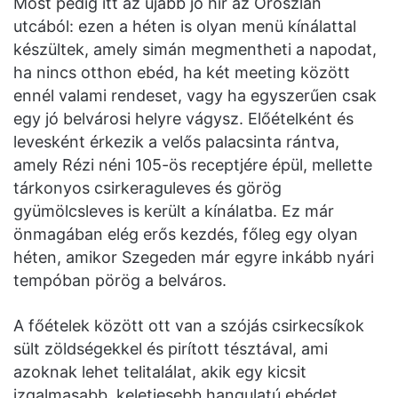
Most pedig itt az újabb jó hír az Oroszlán
utcából: ezen a héten is olyan menü kínálattal
készültek, amely simán megmentheti a napodat,
ha nincs otthon ebéd, ha két meeting között
ennél valami rendeset, vagy ha egyszerűen csak
egy jó belvárosi helyre vágysz. Előételként és
levesként érkezik a velős palacsinta rántva,
amely Rézi néni 105-ös receptjére épül, mellette
tárkonyos csirkeraguleves és görög
gyümölcsleves is került a kínálatba. Ez már
önmagában elég erős kezdés, főleg egy olyan
héten, amikor Szegeden már egyre inkább nyári
tempóban pörög a belváros.
A főételek között ott van a szójás csirkecsíkok
sült zöldségekkel és pirított tésztával, ami
azoknak lehet telitalálat, akik egy kicsit
izgalmasabb, keletiesebb hangulatú ebédet