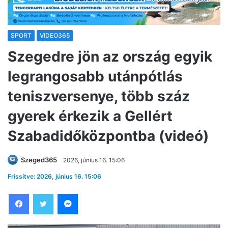
SPORT
VIDEO365
Szegedre jön az ország egyik
legrangosabb utánpótlás
teniszversenye, több száz
gyerek érkezik a Gellért
Szabadidőközpontba (videó)
Szeged365
2026, június 16. 15:06
Frissítve: 2026, június 16. 15:06
Facebook
Twitter
Messenger