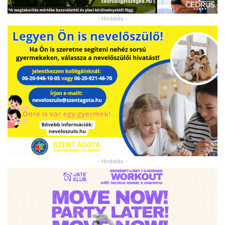
- Hirdetés -
- Hirdetés -