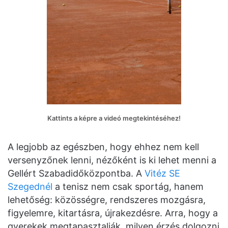
Kattints a képre a videó megtekintéséhez!
A legjobb az egészben, hogy ehhez nem kell
versenyzőnek lenni, nézőként is ki lehet menni a
Gellért Szabadidőközpontba. A
Vitéz SE
Szegednél
a tenisz nem csak sportág, hanem
lehetőség: közösségre, rendszeres mozgásra,
figyelemre, kitartásra, újrakezdésre. Arra, hogy a
gyerekek megtapasztalják, milyen érzés dolgozni