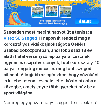
Szegeden most megint nagyot üt a tenisz: a
Vitéz SE Szeged
11 napon át rendezi meg a
korosztályos vidékbajnokságot a Gellért
Szabadidőközpontban, ahol több száz 18 év
alatti fiatal versenyző lép pályára. Lesznek
egyéni és csapatversenyek, több korosztály, 10
pálya, rengeteg meccs és még több szegedi
pillanat. A legjobb az egészben, hogy nézőként
is ki lehet menni, és bele lehet kóstolni abba a
közegbe, amely egyre több gyereket húz be a
sport világába.
Nemrég egy igazán nagy szegedi tenisz sikerről