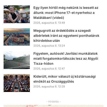
Egy ilyen hírtől még nekünk is leesett az
állunk: most iPhone 17-et nyerhetsz a
Malátában! (videó)
2026, augusztus 6. 13:49
Megugrott az érdeklődés a szegedi
albérletek iránt az egyetemi ponthatárok
kihirdetése után
2026, augusztus 6. 13:24
Figyelem, autósok! Javítási munkálatok
miatt forgalomkorlátozás lesz az Algyői
Tisza-hídon
2026, augusztus 6. 12:47
Kiderült, mikor választ új köztársasági
elnököt az Országgyűlés
2026, augusztus 6. 12:28
- Hirdetés -