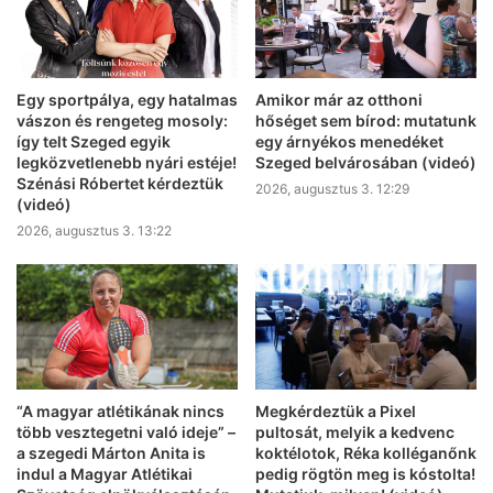
Egy sportpálya, egy hatalmas
Amikor már az otthoni
vászon és rengeteg mosoly:
hőséget sem bírod: mutatunk
így telt Szeged egyik
egy árnyékos menedéket
legközvetlenebb nyári estéje!
Szeged belvárosában (videó)
Szénási Róbertet kérdeztük
2026, augusztus 3. 12:29
(videó)
2026, augusztus 3. 13:22
“A magyar atlétikának nincs
Megkérdeztük a Pixel
több vesztegetni való ideje” –
pultosát, melyik a kedvenc
a szegedi Márton Anita is
koktélotok, Réka kolléganőnk
indul a Magyar Atlétikai
pedig rögtön meg is kóstolta!