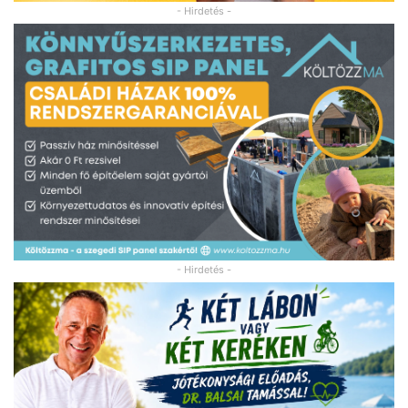
- Hirdetés -
- Hirdetés -