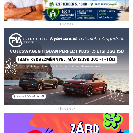
- Hirdetés -
- Hirdetés -