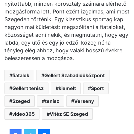
nyitottabb, minden korosztály számára elérhető
mozgásforma lett. Pont ezért izgalmas, ami most
Szegeden történik. Egy klasszikus sportág kap
nagyon mai küldetést: megszólítani a fiatalokat,
közösséget adni nekik, és megmutatni, hogy egy
labda, egy ütő és egy jó edzői közeg néha
tényleg elég ahhoz, hogy valaki hosszú évekre
beleszeressen a mozgásba.
fiatalok
Gellért Szabadidőközpont
Gellért tenisz
kiemelt
Sport
Szeged
tenisz
Verseny
video365
Vitéz SE Szeged
Facebook
Twitter
Messenger