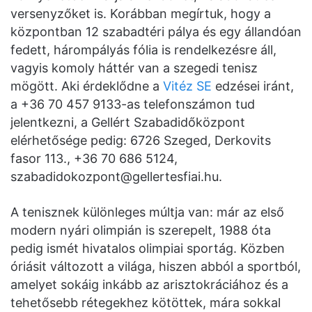
versenyzőket is. Korábban megírtuk, hogy a
központban 12 szabadtéri pálya és egy állandóan
fedett, hárompályás fólia is rendelkezésre áll,
vagyis komoly háttér van a szegedi tenisz
mögött. Aki érdeklődne a
Vitéz SE
edzései iránt,
a +36 70 457 9133-as telefonszámon tud
jelentkezni, a Gellért Szabadidőközpont
elérhetősége pedig: 6726 Szeged, Derkovits
fasor 113., +36 70 686 5124,
szabadidokozpont@gellertesfiai.hu
.
A tenisznek különleges múltja van: már az első
modern nyári olimpián is szerepelt, 1988 óta
pedig ismét hivatalos olimpiai sportág. Közben
óriásit változott a világa, hiszen abból a sportból,
amelyet sokáig inkább az arisztokráciához és a
tehetősebb rétegekhez kötöttek, mára sokkal