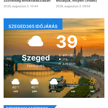
Szövetség elnökválasztásán
Mutatjuk, milyen! (videó)
2026, augusztus 3. 10:44
2026, augusztus 3. 09:54
SZEGED365 IDŐJÁRÁS
39
℃
Szeged
40º - 26º
17%
3.06 km/h
Felhősödés
40
40
35
35
38
℃
℃
℃
℃
℃
csü
pén
szo
vas
hét