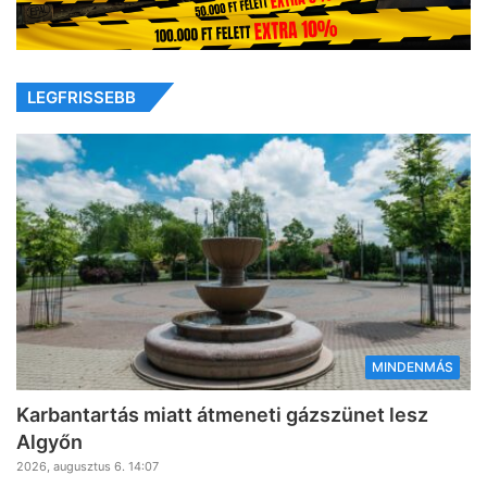
LEGFRISSEBB
MINDENMÁS
Karbantartás miatt átmeneti gázszünet lesz
Algyőn
2026, augusztus 6. 14:07