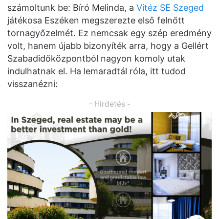
számoltunk be: Bíró Melinda, a
Vitéz SE Szeged
játékosa Eszéken megszerezte első felnőtt
tornagyőzelmét. Ez nemcsak egy szép eredmény
volt, hanem újabb bizonyíték arra, hogy a Gellért
Szabadidőközpontból nagyon komoly utak
indulhatnak el. Ha lemaradtál róla, itt tudod
visszanézni:
- Hirdetés -