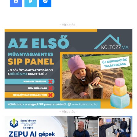
- Hirdetés -
- Hirdetés -