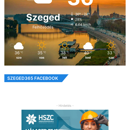
Szeged
36º - 24º
28%
6.64 km/h
Felhősödés
36
35
38
40
33
℃
℃
℃
℃
℃
szo
vas
hét
ked
sze
SZEGED365 FACEBOOK
- Hirdetés -