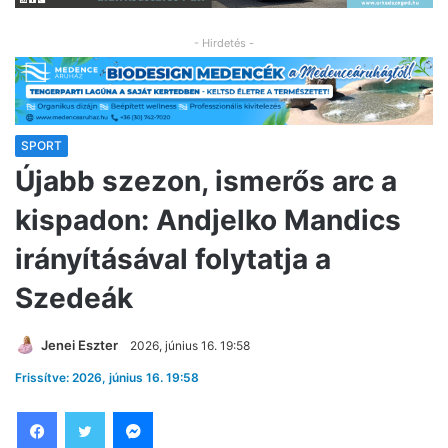
- Hirdetés -
SPORT
Újabb szezon, ismerős arc a
kispadon: Andjelko Mandics
irányításával folytatja a
Szedeák
Jenei Eszter
2026, június 16. 19:58
Frissítve: 2026, június 16. 19:58
Facebook
Twitter
Messenger