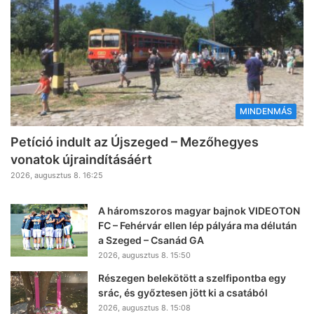
MINDENMÁS
Petíció indult az Újszeged – Mezőhegyes
vonatok újraindításáért
2026, augusztus 8. 16:25
A háromszoros magyar bajnok VIDEOTON
FC – Fehérvár ellen lép pályára ma délután
a Szeged – Csanád GA
2026, augusztus 8. 15:50
Részegen belekötött a szelfipontba egy
srác, és győztesen jött ki a csatából
2026, augusztus 8. 15:08