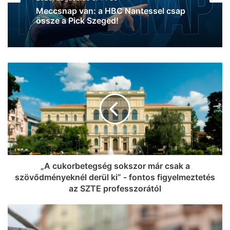
Hatalmas szegedi siker: ezüstérmes lett
a szegedi Jákó Miriam az U23-as
sportlövő Eb-n (fotók)
„A cukorbetegség sokszor már csak a
szövődményeknél derül ki” - fontos figyelmeztetés
az SZTE professzorától