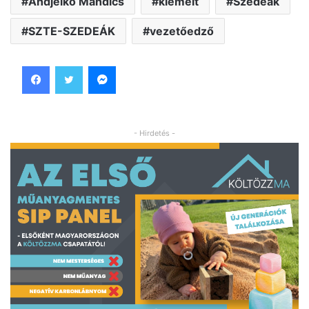
Andjelko Mandics
kiemelt
Szedeák
SZTE-SZEDEÁK
vezetőedző
Facebook
Twitter
Messenger
- Hirdetés -