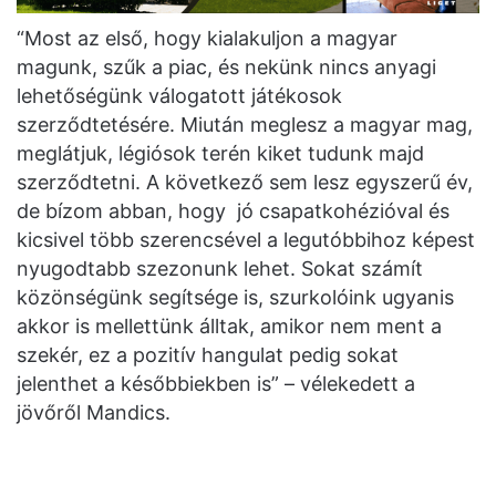
“Most az első, hogy kialakuljon a magyar
magunk, szűk a piac, és nekünk nincs anyagi
lehetőségünk válogatott játékosok
szerződtetésére. Miután meglesz a magyar mag,
meglátjuk, légiósok terén kiket tudunk majd
szerződtetni. A következő sem lesz egyszerű év,
de bízom abban, hogy jó csapatkohézióval és
kicsivel több szerencsével a legutóbbihoz képest
nyugodtabb szezonunk lehet. Sokat számít
közönségünk segítsége is, szurkolóink ugyanis
akkor is mellettünk álltak, amikor nem ment a
szekér, ez a pozitív hangulat pedig sokat
jelenthet a későbbiekben is” – vélekedett a
jövőről Mandics.