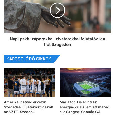
Napi pakk: záporokkal, zivatarokkal folytatódik a
hét Szegeden
KAPCSOLÓDÓ CIKKEK
Amerikai hátvéd érkezik
Már a focit is érinti az
Szegedre, új játékost igazolt
energia-krízis: emiatt marad
az SZTE-Szedeák
el a Szeged-Csanád GA