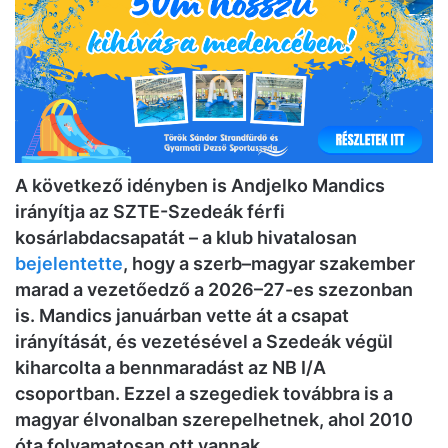
A következő idényben is Andjelko Mandics
irányítja az SZTE-Szedeák férfi
kosárlabdacsapatát – a klub hivatalosan
bejelentette
, hogy a szerb–magyar szakember
marad a vezetőedző a 2026–27-es szezonban
is. Mandics januárban vette át a csapat
irányítását, és vezetésével a Szedeák végül
kiharcolta a bennmaradást az NB I/A
csoportban. Ezzel a szegediek továbbra is a
magyar élvonalban szerepelhetnek, ahol 2010
óta folyamatosan ott vannak.