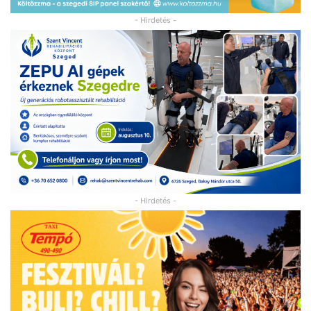
- Hirdetés -
- Hirdetés -