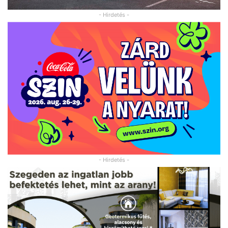
- Hirdetés -
- Hirdetés -