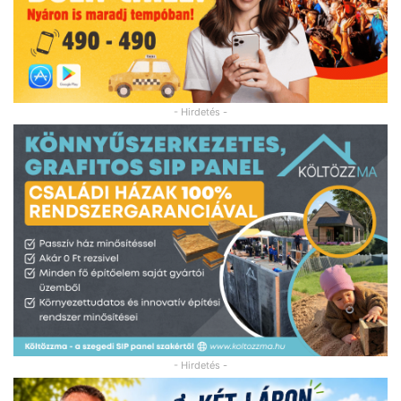
- Hirdetés -
- Hirdetés -