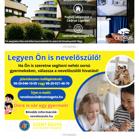
- Hirdetés -
- Hirdetés -