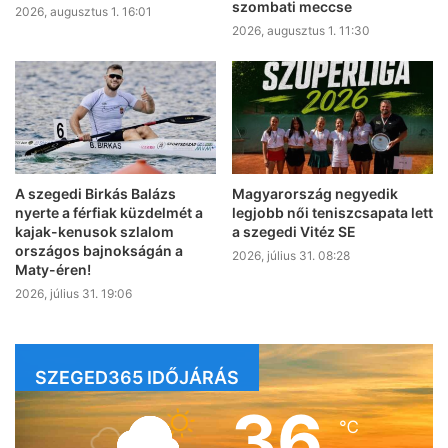
szombati meccse
2026, augusztus 1. 16:01
2026, augusztus 1. 11:30
A szegedi Birkás Balázs
Magyarország negyedik
nyerte a férfiak küzdelmét a
legjobb női teniszcsapata lett
kajak-kenusok szlalom
a szegedi Vitéz SE
országos bajnokságán a
2026, július 31. 08:28
Maty-éren!
2026, július 31. 19:06
SZEGED365 IDŐJÁRÁS
36
℃