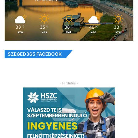
33
35
38
40
33
℃
℃
℃
℃
℃
szo
vas
hét
ked
sze
SZEGED365 FACEBOOK
- Hirdetés -