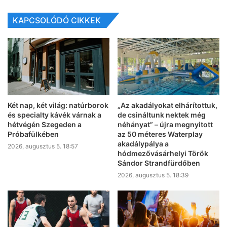
KAPCSOLÓDÓ CIKKEK
Két nap, két világ: natúrborok
„Az akadályokat elhárítottuk,
és specialty kávék várnak a
de csináltunk nektek még
hétvégén Szegeden a
néhányat” – újra megnyitott
Próbafülkében
az 50 méteres Waterplay
akadálypálya a
2026, augusztus 5. 18:57
hódmezővásárhelyi Török
Sándor Strandfürdőben
2026, augusztus 5. 18:39