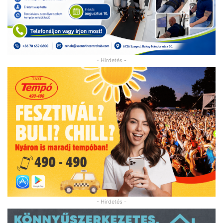
- Hirdetés -
- Hirdetés -