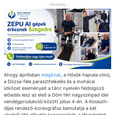
- Hirdetés -
Ahogy áprilisban
megírtuk
, a Hősök hajnala című,
a Dózsa-féle parasztfelkelés és a mohácsi
ütközet eseményeit a tánc nyelvén feldolgozó
előadás lesz az első a Dóm téri nagyszínpad idei
vendégprodukciói között július 4-én. A Kossuth-
díjas rendező-koreográfus bemutatja a két
részből álló előadás koncepcióját, a Wunderlich