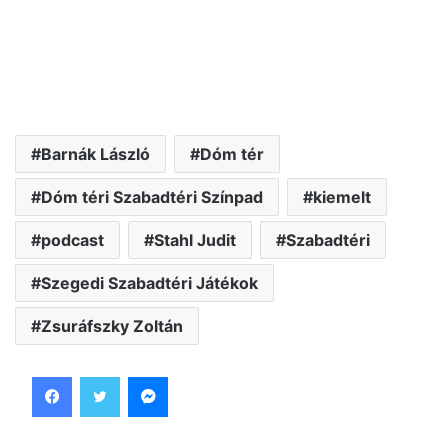
Barnák László
Dóm tér
Dóm téri Szabadtéri Színpad
kiemelt
podcast
Stahl Judit
Szabadtéri
Szegedi Szabadtéri Játékok
Zsuráfszky Zoltán
Facebook
Twitter
Messenger