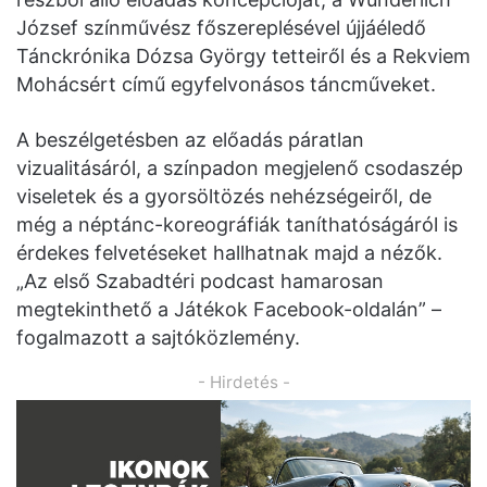
József színművész főszereplésével újjáéledő
Tánckrónika Dózsa György tetteiről és a Rekviem
Mohácsért című egyfelvonásos táncműveket.
A beszélgetésben az előadás páratlan
vizualitásáról, a színpadon megjelenő csodaszép
viseletek és a gyorsöltözés nehézségeiről, de
még a néptánc-koreográfiák taníthatóságáról is
érdekes felvetéseket hallhatnak majd a nézők.
„Az első Szabadtéri podcast hamarosan
megtekinthető a Játékok Facebook-oldalán” –
fogalmazott a sajtóközlemény.
- Hirdetés -