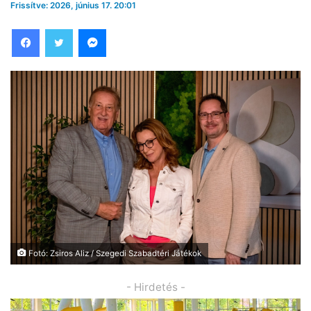
Frissítve: 2026, június 17. 20:01
Facebook
Twitter
Messenger
Fotó: Zsiros Aliz / Szegedi Szabadtéri Játékok
- Hirdetés -