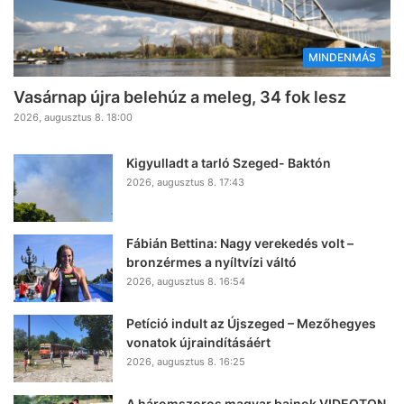
MINDENMÁS
Vasárnap újra belehúz a meleg, 34 fok lesz
2026, augusztus 8. 18:00
Kigyulladt a tarló Szeged- Baktón
2026, augusztus 8. 17:43
Fábián Bettina: Nagy verekedés volt –
bronzérmes a nyíltvízi váltó
2026, augusztus 8. 16:54
Petíció indult az Újszeged – Mezőhegyes
vonatok újraindításáért
2026, augusztus 8. 16:25
A háromszoros magyar bajnok VIDEOTON