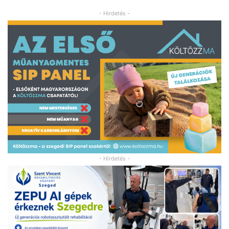
- Hirdetés -
- Hirdetés -