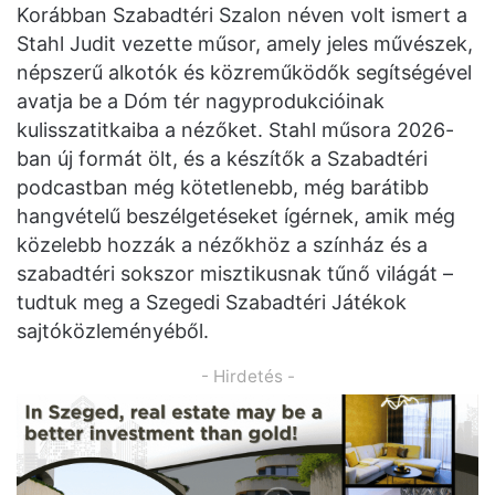
Korábban Szabadtéri Szalon néven volt ismert a
Stahl Judit vezette műsor, amely jeles művészek,
népszerű alkotók és közreműködők segítségével
avatja be a Dóm tér nagyprodukcióinak
kulisszatitkaiba a nézőket. Stahl műsora 2026-
ban új formát ölt, és a készítők a Szabadtéri
podcastban még kötetlenebb, még barátibb
hangvételű beszélgetéseket ígérnek, amik még
közelebb hozzák a nézőkhöz a színház és a
szabadtéri sokszor misztikusnak tűnő világát –
tudtuk meg a Szegedi Szabadtéri Játékok
sajtóközleményéből.
- Hirdetés -