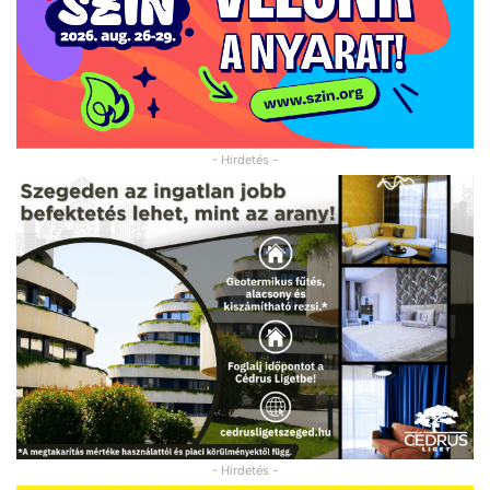
- Hirdetés -
- Hirdetés -