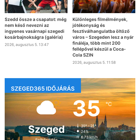
Szedd össze a csapatot: még
Különleges filmélmények,
nem késő nevezni az
jótékonyság és
ingyenes vasárnapi szegedi
fesztiválhangulatba öltöző
kosárbajnokságra (galéria)
város – Szegeden lesz a nyár
fináléja, több mint 200
2026, augusztus 5. 13:47
fellépővel készül a Coca-
Cola SZIN
2026, augusztus 5. 11:58
SZEGED365 IDŐJÁRÁS
35
℃
Szeged
35º - 25º
24%
6.73 km/h
Felhősödés