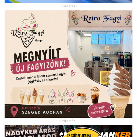
- Hirdetés -
- Hirdetés -