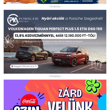
- Hirdetés -
- Hirdetés -