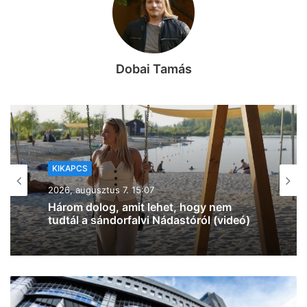
Dobai Tamás
KIKAPCS
2026, augusztus 7. 12:27
Na, ez mennyire király már: 60 SZIN-
jegyet VIP-re húz fel a Coca-Cola
Szegeden!