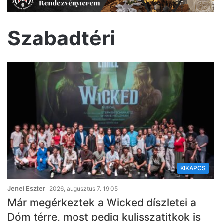
Szabadtéri
KIKAPCS
Jenei Eszter
2026, augusztus 7. 19:05
Már megérkeztek a Wicked díszletei a
Dóm térre, most pedig kulisszatitkok is