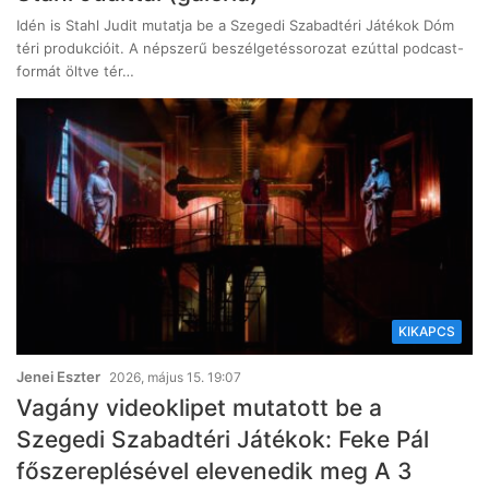
Idén is Stahl Judit mutatja be a Szegedi Szabadtéri Játékok Dóm
téri produkcióit. A népszerű beszélgetéssorozat ezúttal podcast-
formát öltve tér…
KIKAPCS
Jenei Eszter
2026, május 15. 19:07
Vagány videoklipet mutatott be a
Szegedi Szabadtéri Játékok: Feke Pál
főszereplésével elevenedik meg A 3