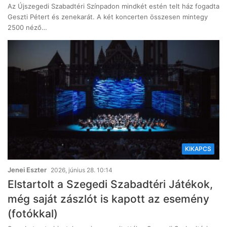
Az Újszegedi Szabadtéri Színpadon mindkét estén telt ház fogadta
Geszti Pétert és zenekarát. A két koncerten összesen mintegy
2500 néző…
KIKAPCS
Jenei Eszter
2026, június 28. 10:14
Elstartolt a Szegedi Szabadtéri Játékok,
még saját zászlót is kapott az esemény
(fotókkal)