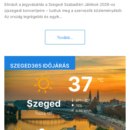
Elindult a jegyvásárlás a Szegedi Szabadtéri Játékok 2026-os
újszegedi koncertjeire – tudtuk meg a szervezők közleményéből.
Az ország legrégebbi és egyik…
Tovább...
SZEGED365 IDŐJÁRÁS
37
℃
Szeged
37º - 25º
19%
0.86 km/h
Tiszta idő