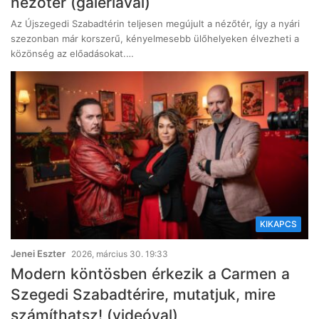
nézőtér (galériával)
Az Újszegedi Szabadtérin teljesen megújult a nézőtér, így a nyári
szezonban már korszerű, kényelmesebb ülőhelyeken élvezheti a
közönség az előadásokat.…
KIKAPCS
Jenei Eszter
2026, március 30. 19:33
Modern köntösben érkezik a Carmen a
Szegedi Szabadtérire, mutatjuk, mire
számíthatsz! (videóval)