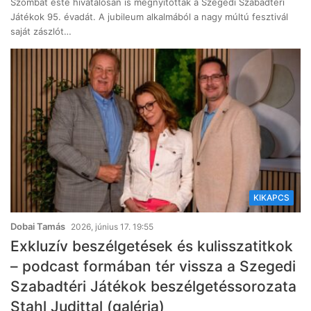
Szombat este hivatalosan is megnyitották a Szegedi Szabadtéri
Játékok 95. évadát. A jubileum alkalmából a nagy múltú fesztivál
saját zászlót…
KIKAPCS
Dobai Tamás
2026, június 17. 19:55
Exkluzív beszélgetések és kulisszatitkok
– podcast formában tér vissza a Szegedi
Szabadtéri Játékok beszélgetéssorozata
Stahl Judittal (galéria)