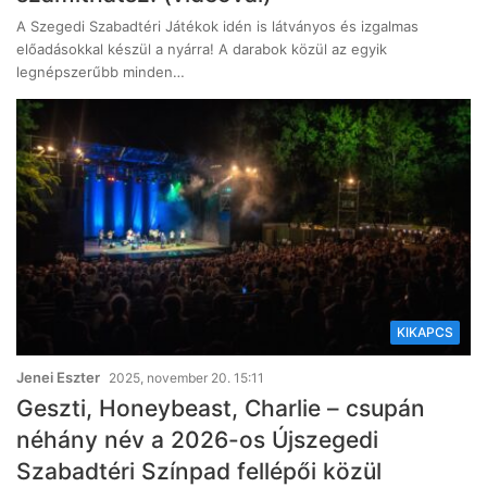
A Szegedi Szabadtéri Játékok idén is látványos és izgalmas
előadásokkal készül a nyárra! A darabok közül az egyik
legnépszerűbb minden…
KIKAPCS
Jenei Eszter
2025, november 20. 15:11
Geszti, Honeybeast, Charlie – csupán
néhány név a 2026-os Újszegedi
Szabadtéri Színpad fellépői közül