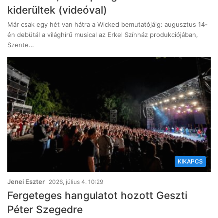
kiderültek (videóval)
Már csak egy hét van hátra a Wicked bemutatójáig: augusztus 14-
én debütál a világhírű musical az Erkel Színház produkciójában,
Szente…
KIKAPCS
Jenei Eszter
2026, július 4. 10:29
Fergeteges hangulatot hozott Geszti
Péter Szegedre