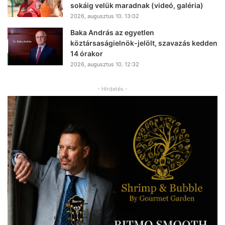
sokáig velük maradnak (videó, galéria)
2026, augusztus 10. 13:02
Baka András az egyetlen
köztársaságielnök-jelölt, szavazás kedden
14 órakor
2026, augusztus 10. 12:32
- Hirdetés -