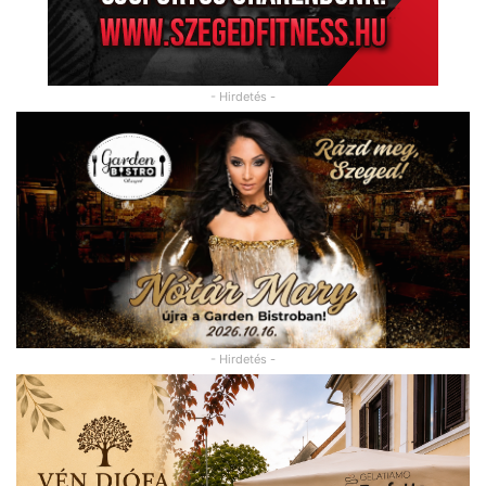
- Hirdetés -
- Hirdetés -