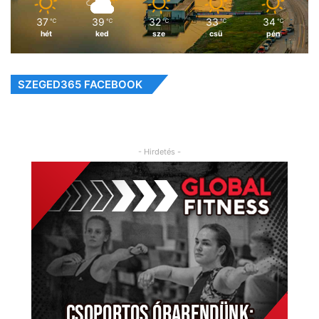
37
39
32
33
34
℃
℃
℃
℃
℃
hét
ked
sze
csü
pén
SZEGED365 FACEBOOK
- Hirdetés -