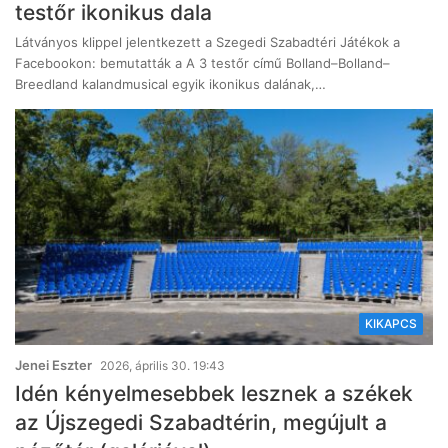
testőr ikonikus dala
Látványos klippel jelentkezett a Szegedi Szabadtéri Játékok a
Facebookon: bemutatták a A 3 testőr című Bolland–Bolland–
Breedland kalandmusical egyik ikonikus dalának,…
KIKAPCS
Jenei Eszter
2026, április 30. 19:43
Idén kényelmesebbek lesznek a székek
az Újszegedi Szabadtérin, megújult a