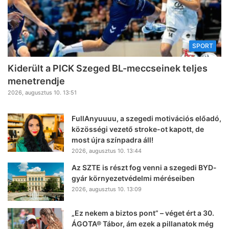
SPORT
Kiderült a PICK Szeged BL-meccseinek teljes
menetrendje
2026, augusztus 10. 13:51
FullAnyuuuu, a szegedi motivációs előadó,
közösségi vezető stroke-ot kapott, de
most újra színpadra áll!
2026, augusztus 10. 13:44
Az SZTE is részt fog venni a szegedi BYD-
gyár környezetvédelmi méréseiben
2026, augusztus 10. 13:09
„Ez nekem a biztos pont” – véget ért a 30.
ÁGOTA® Tábor, ám ezek a pillanatok még