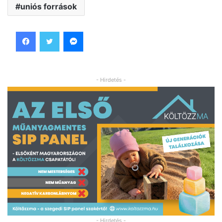
uniós források
Facebook
Twitter
Messenger
- Hirdetés -
- Hirdetés -