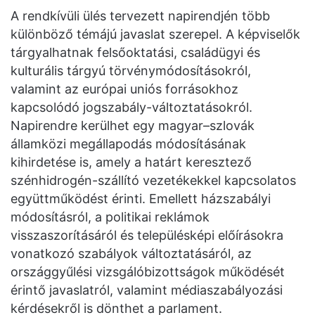
A rendkívüli ülés tervezett napirendjén több
különböző témájú javaslat szerepel. A képviselők
tárgyalhatnak felsőoktatási, családügyi és
kulturális tárgyú törvénymódosításokról,
valamint az európai uniós forrásokhoz
kapcsolódó jogszabály-változtatásokról.
Napirendre kerülhet egy magyar–szlovák
államközi megállapodás módosításának
kihirdetése is, amely a határt keresztező
szénhidrogén-szállító vezetékekkel kapcsolatos
együttműködést érinti. Emellett házszabályi
módosításról, a politikai reklámok
visszaszorításáról és településképi előírásokra
vonatkozó szabályok változtatásáról, az
országgyűlési vizsgálóbizottságok működését
érintő javaslatról, valamint médiaszabályozási
kérdésekről is dönthet a parlament.