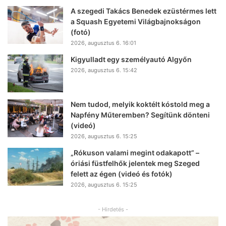
A szegedi Takács Benedek ezüstérmes lett
a Squash Egyetemi Világbajnokságon
(fotó)
2026, augusztus 6. 16:01
Kigyulladt egy személyautó Algyőn
2026, augusztus 6. 15:42
Nem tudod, melyik koktélt kóstold meg a
Napfény Műteremben? Segítünk dönteni
(videó)
2026, augusztus 6. 15:25
„Rókuson valami megint odakapott” –
óriási füstfelhők jelentek meg Szeged
felett az égen (videó és fotók)
2026, augusztus 6. 15:25
- Hirdetés -