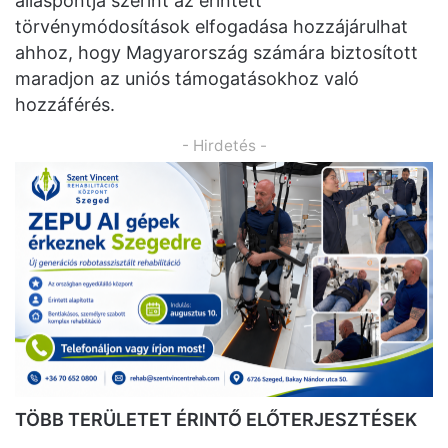
álláspontja szerint az érintett
törvénymódosítások elfogadása hozzájárulhat
ahhoz, hogy Magyarország számára biztosított
maradjon az uniós támogatásokhoz való
hozzáférés.
- Hirdetés -
TÖBB TERÜLETET ÉRINTŐ ELŐTERJESZTÉSEK