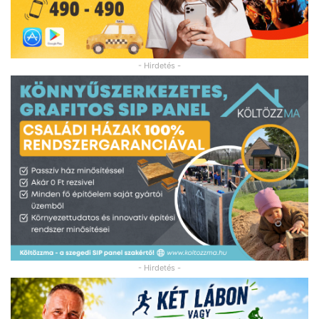
- Hirdetés -
- Hirdetés -