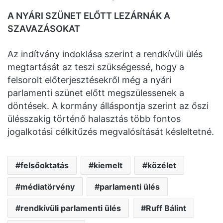
A NYÁRI SZÜNET ELŐTT LEZÁRNÁK A
SZAVAZÁSOKAT
Az indítvány indoklása szerint a rendkívüli ülés
megtartását az teszi szükségessé, hogy a
felsorolt előterjesztésekről még a nyári
parlamenti szünet előtt megszülessenek a
döntések. A kormány álláspontja szerint az őszi
ülésszakig történő halasztás több fontos
jogalkotási célkitűzés megvalósítását késleltetné.
felsőoktatás
kiemelt
közélet
médiatörvény
parlamenti ülés
rendkívüli parlamenti ülés
Ruff Bálint