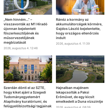
„Nem hinném…” –
Ránéz a kormány az
visszavonták az M1 Híradó
akkumulátorcégek körmére,
újonnan bejelentett
Gajdos László bejelentette,
főszerkesztőjének és
hogy országos ellenőrzés
műsorvezetőjének
indult
megbízatását
2026, augusztus 4. 11:39
2026, augusztus 4. 12:46
Szerdán dönti el az SZTE,
Hajnalban majdnem
hogy kiket ajánl a Szegedi
lekapcsolták a Paksi
Tudományegyetemért
Erőművet, de egy kicsit
Alapítvány kuratóriumi, és
emelkedett a Duna vízszintje
felügyelőbizottsági tagjainak
2026, augusztus 4. 08:39