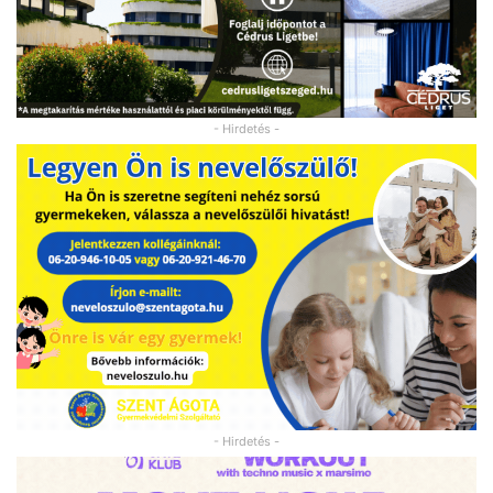
- Hirdetés -
- Hirdetés -