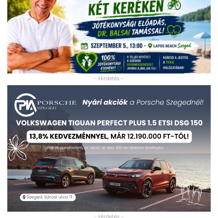
- Hirdetés -
- Hirdetés -