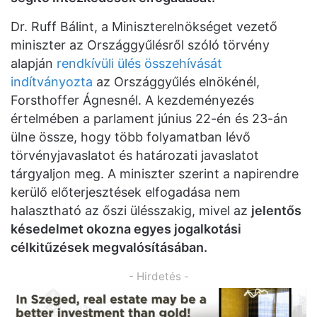
Dr. Ruff Bálint, a Miniszterelnökséget vezető
miniszter az Országgyűlésről szóló törvény
alapján
rendkívüli ülés összehívását
indítványozta
az Országgyűlés elnökénél,
Forsthoffer Ágnesnél. A kezdeményezés
értelmében a parlament június 22-én és 23-án
ülne össze, hogy több folyamatban lévő
törvényjavaslatot és határozati javaslatot
tárgyaljon meg. A miniszter szerint a napirendre
kerülő előterjesztések elfogadása nem
halasztható az őszi ülésszakig, mivel az
jelentős
késedelmet okozna egyes jogalkotási
célkitűzések megvalósításában.
- Hirdetés -