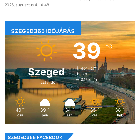
2026, augusztus 4. 10:48
SZEGED365 IDŐJÁRÁS
39
℃
Szeged
40º - 27º
17%
3.15 km/h
Tiszta idő
40
39
34
35
38
℃
℃
℃
℃
℃
csü
pén
szo
vas
hét
SZEGED365 FACEBOOK