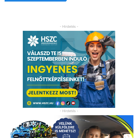
- Hirdetés -
- Hirdetés -