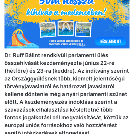
Dr. Ruff Bálint rendkívüli parlamenti ülés
összehívását kezdeményezte június 22-re
(hétfőre) és 23-ra (keddre). Az indítvány szerint
az Országgyűlésnek több, kiemelt jelentőségű
törvényjavaslatról és határozati javaslatról
kellene döntenie még a nyári parlamenti szünet
előtt. A kezdeményezés indoklása szerint a
szavazások elhalasztása késleltetné több
fontos jogalkotási cél megvalósítását, köztük az
európai uniós forrásokhoz való hozzáférést
segítő intézkedések elfogadását.