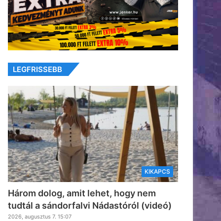
LEGFRISSEBB
KIKAPCS
Három dolog, amit lehet, hogy nem
tudtál a sándorfalvi Nádastóról (videó)
2026, augusztus 7. 15:07