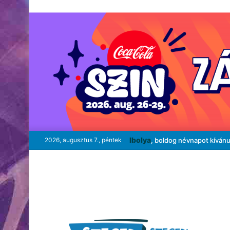
Ibolya
2026, augusztus 7., péntek
, boldog névnapot kíván