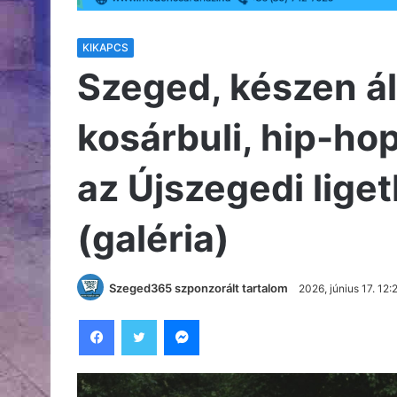
KIKAPCS
Szeged, készen ál
kosárbuli, hip-hop 
az Újszegedi lige
(galéria)
Szeged365 szponzorált tartalom
2026, június 17. 12:
Facebook
Twitter
Messenger