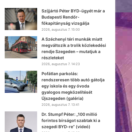
Szíjjártó Péter BYD-ügyét már a
Budapesti Rendőr-
főkapitányság vizsgálja
2026, augusztus 7. 15:00
A Széchenyi téri munkák miatt
megváltozik a trolik közlekedési
rendje Szegeden – mutatjuk a
részleteket
2026, augusztus 7. 14:23
Pofátlan parkolás:
rendszeresen több autó gátolja
egy iskola és egy óvoda
gyalogos megközelítését
Újszegeden (galéria)
2026, augusztus 7. 13:41
Dr. Stumpf Péter: „100 millió
forintos bírságot szabtak ki a
szegedi BYD-re” (videó)