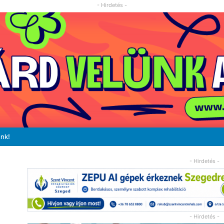
- Hirdetés -
unk!
- Hirdetés -
- Hirdetés -