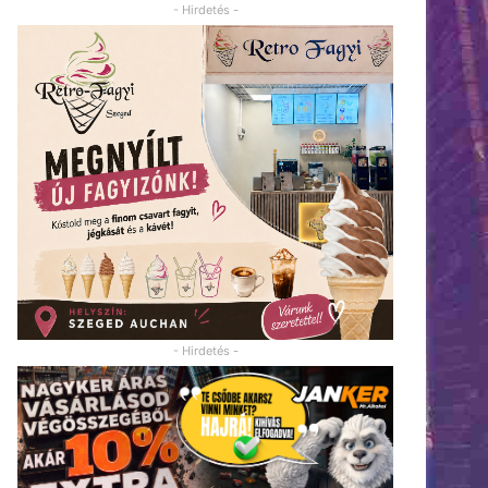
- Hirdetés -
- Hirdetés -