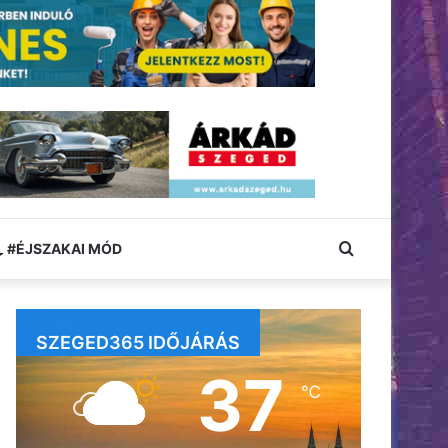
Keresés:
#ÉJSZAKAI MÓD
SZEGED365 IDŐJÁRÁS
37
℃