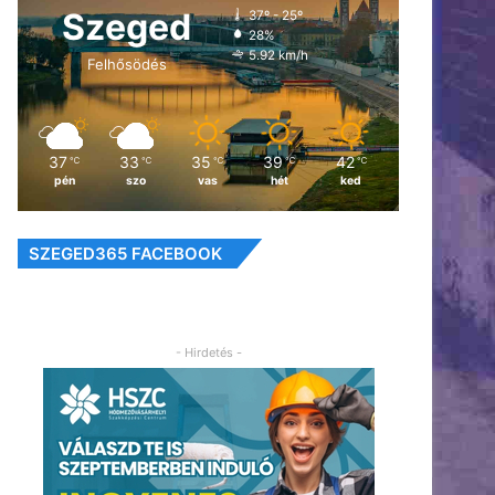
Szeged
37º - 25º
28%
5.92 km/h
Felhősödés
37
33
35
39
42
℃
℃
℃
℃
℃
pén
szo
vas
hét
ked
SZEGED365 FACEBOOK
- Hirdetés -