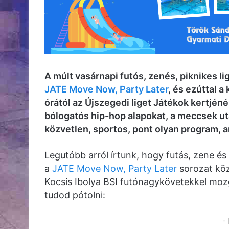
A múlt vasárnapi futós, zenés, piknikes li
JATE Move Now, Party Later
, és ezúttal a
órától az Újszegedi liget Játékok kertjén
bólogatós hip-hop alapokat, a meccsek ut
közvetlen, sportos, pont olyan program, a
Legutóbb arról írtunk, hogy futás, zene és 
a
JATE Move Now, Party Later
sorozat köz
Kocsis Ibolya BSI futónagykövetekkel mozg
tudod pótolni:
-