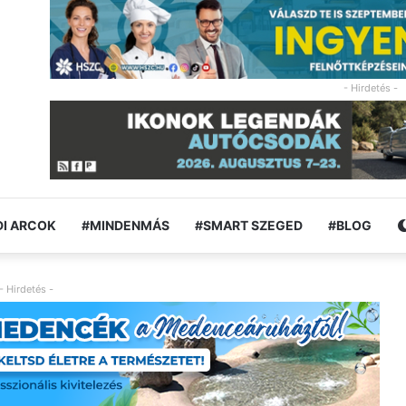
- Hirdetés -
I ARCOK
#MINDENMÁS
#SMART SZEGED
#BLOG
- Hirdetés -