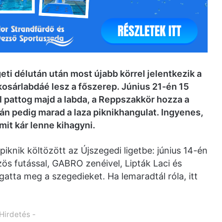
geti délután után most újabb körrel jelentkezik a
 kosárlabdáé lesz a főszerep. Június 21-én 15
él pattog majd a labda, a Reppszakkör hozza a
án pedig marad a laza piknikhangulat. Ingyenes,
mit kár lenne kihagyni.
piknik költözött az Újszegedi ligetbe: június 14-én
ös futással, GABRO zenéivel, Lipták Laci és
atta meg a szegedieket. Ha lemaradtál róla, itt
 Hirdetés -