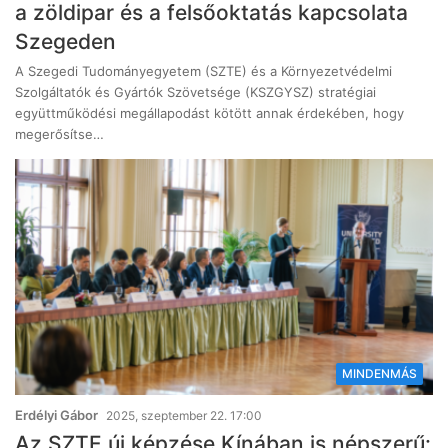
a zöldipar és a felsőoktatás kapcsolata
Szegeden
A Szegedi Tudományegyetem (SZTE) és a Környezetvédelmi
Szolgáltatók és Gyártók Szövetsége (KSZGYSZ) stratégiai
együttműködési megállapodást kötött annak érdekében, hogy
megerősítse…
MINDENMÁS
Erdélyi Gábor
2025, szeptember 22. 17:00
Az SZTE új képzése Kínában is népszerű: