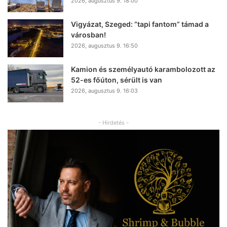
2026, augusztus 9. 18:00
Vigyázat, Szeged: “tapi fantom” támad a
városban!
2026, augusztus 9. 16:50
Kamion és személyautó karambolozott az
52-es főúton, sérült is van
2026, augusztus 9. 16:03
- Hirdetés -