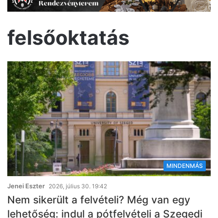
felsőoktatás
MINDENMÁS
Jenei Eszter
2026, július 30. 19:42
Nem sikerült a felvételi? Még van egy
lehetőség: indul a pótfelvételi a Szegedi