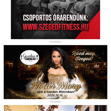
- Hirdetés -
- Hirdetés -