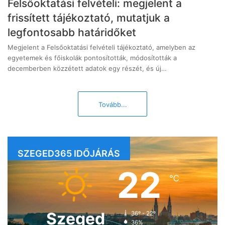
Felsőoktatási felvételi: megjelent a
frissített tájékoztató, mutatjuk a
legfontosabb határidőket
Megjelent a Felsőoktatási felvételi tájékoztató, amelyben az
egyetemek és főiskolák pontosították, módosították a
decemberben közzétett adatok egy részét, és új…
Tovább...
SZEGED365 IDŐJÁRÁS
22
℃
Szeged
36º - 22º
36%