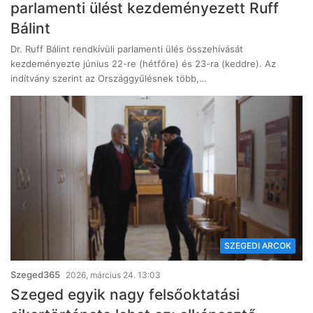
parlamenti ülést kezdeményezett Ruff
Bálint
Dr. Ruff Bálint rendkívüli parlamenti ülés összehívását
kezdeményezte június 22-re (hétfőre) és 23-ra (keddre). Az
indítvány szerint az Országgyűlésnek több,…
SZEGEDI ARCOK
Szeged365
2026, március 24. 13:03
Szeged egyik nagy felsőoktatási