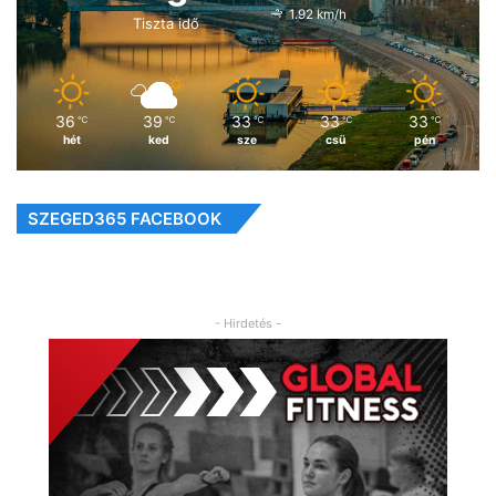
1.92 km/h
Tiszta idő
36
39
33
33
33
℃
℃
℃
℃
℃
hét
ked
sze
csü
pén
SZEGED365 FACEBOOK
- Hirdetés -