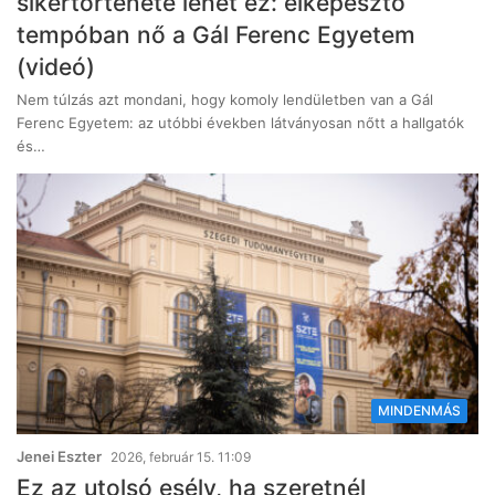
sikertörténete lehet ez: elképesztő
tempóban nő a Gál Ferenc Egyetem
(videó)
Nem túlzás azt mondani, hogy komoly lendületben van a Gál
Ferenc Egyetem: az utóbbi években látványosan nőtt a hallgatók
és…
MINDENMÁS
Jenei Eszter
2026, február 15. 11:09
Ez az utolsó esély, ha szeretnél