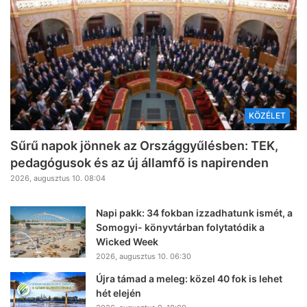
KÖZÉLET
Sűrű napok jönnek az Országgyűlésben: TEK,
pedagógusok és az új államfő is napirenden
2026, augusztus 10. 08:04
Napi pakk: 34 fokban izzadhatunk ismét, a
Somogyi- könyvtárban folytatódik a
Wicked Week
2026, augusztus 10. 06:30
Újra támad a meleg: közel 40 fok is lehet
hét elején