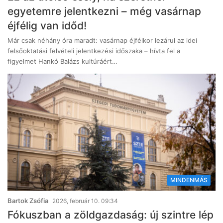
egyetemre jelentkezni – még vasárnap
éjfélig van időd!
Már csak néhány óra maradt: vasárnap éjfélkor lezárul az idei
felsőoktatási felvételi jelentkezési időszaka – hívta fel a
figyelmet Hankó Balázs kultúráért…
MINDENMÁS
Bartok Zsófia
2026, február 10. 09:34
Fókuszban a zöldgazdaság: új szintre lép