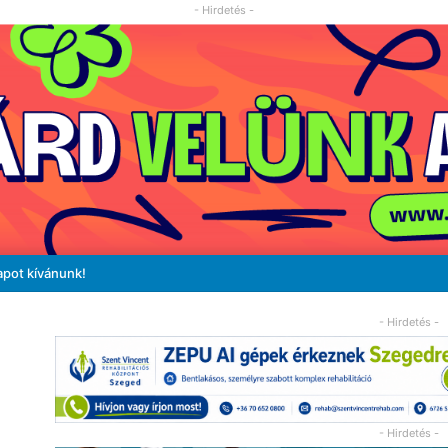
- Hirdetés -
apot kívánunk!
- Hirdetés -
- Hirdetés -