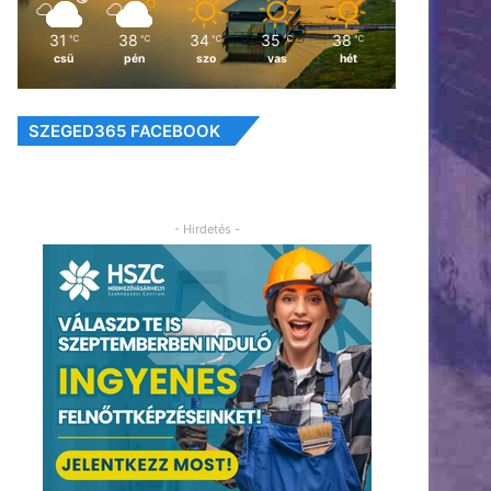
31
38
34
35
38
℃
℃
℃
℃
℃
csü
pén
szo
vas
hét
SZEGED365 FACEBOOK
- Hirdetés -