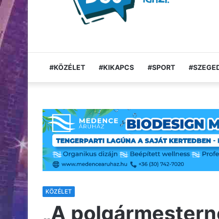
#KÖZÉLET
#KIKAPCS
#SPORT
#SZEGED
KÖZÉLET
„A polgármestern