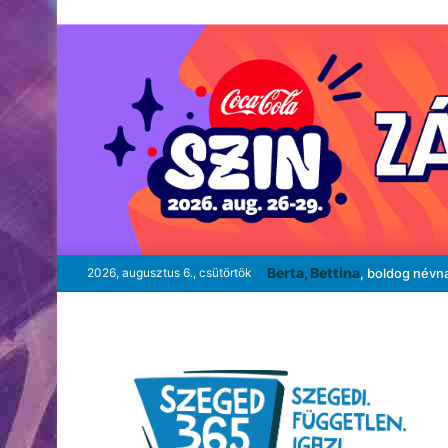
Berta, Bettina
2026, augusztus 6., csütörtök
, boldog névn