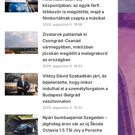
központjában: az egyik férfi
többször is megütötte, majd a
fémkorlátnak csapta a másikat
2026, augusztus 6. 19:08
Zivatarok pattantak ki
Csongrád-Csanád
vármegyében, miközben
jócskán megdőlt a melegrekord
az országban
2026, augusztus 6. 18:54
Vitézy Dávid Szabadkán járt, és
bejelentette, hogy mikor
indulhat el a személyforgalom a
Budapest-Belgrád
vasútvonalon
2026, augusztus 6. 18:32
Nyári bombaajánlat Szegeden –
jéghideg áron vár az új Škoda
Octavia 1.5 TSI Joy a Porsche