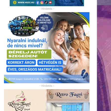
- Hirdetés -
- Hirdetés -