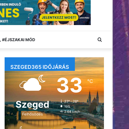
Keresés:
#ÉJSZAKAI MÓD
SZEGED365 IDŐJÁRÁS
33
℃
Szeged
33º - 28º
19%
2.64 km/h
Felhősödés