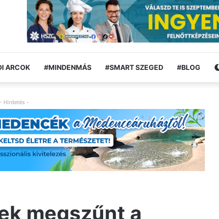
I ARCOK
#MINDENMÁS
#SMART SZEGED
#BLOG
- Hirdetés -
ek megszűnt a