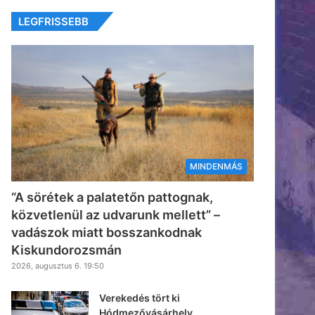
LEGFRISSEBB
MINDENMÁS
“A sörétek a palatetőn pattognak,
közvetlenül az udvarunk mellett” –
vadászok miatt bosszankodnak
Kiskundorozsmán
2026, augusztus 6. 19:50
Verekedés tört ki
Hódmezővásárhely