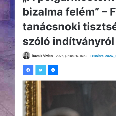
bizalma felém” – 
tanácsnoki tiszt
szóló indítványról
Ruzsik Vivien
2026, június 25. 16:52
Frissítve: 2026, 
Facebook
Twitter
Messenger