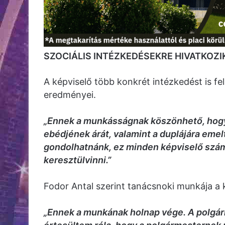
SZOCIÁLIS INTÉZKEDÉSEKRE HIVATKOZI
A képviselő több konkrét intézkedést is f
eredményei.
„Ennek a munkásságnak köszönhető, hogy 
ebédjének árát, valamint a duplájára emelt
gondolhatnánk, ez minden képviselő szám
keresztülvinni.”
Fodor Antal szerint tanácsnoki munkája a k
„Ennek a munkának holnap vége. A polgárm