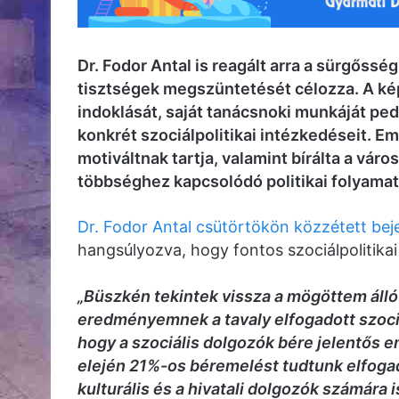
Dr. Fodor Antal is reagált arra a sürgőssé
tisztségek megszüntetését célozza. A kép
indoklását, saját tanácsnoki munkáját pe
konkrét szociálpolitikai intézkedéseit. Eme
motiváltnak tartja, valamint bírálta a vá
többséghez kapcsolódó politikai folyamat
Dr. Fodor Antal csütörtökön közzétett be
hangsúlyozva, hogy fontos szociálpolitika
„Büszkén tekintek vissza a mögöttem áll
eredményemnek a tavaly elfogadott szociál
hogy a szociális dolgozók bére jelentős 
elején 21%-os béremelést tudtunk elfogadt
kulturális és a hivatali dolgozók számára is