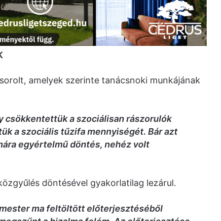
K
elsorolt, amelyek szerinte tanácsnoki munkájának
csökkentettük a szociálisan rászorulók
ük a szociális tűzifa mennyiségét. Bár azt
ára egyértelmű döntés, nehéz volt
özgyűlés döntésével gyakorlatilag lezárul.
ester ma feltöltött előterjesztéséből