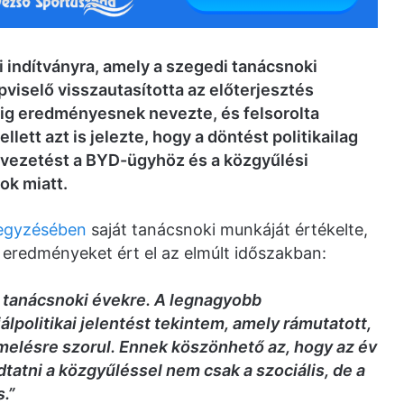
gi indítványra, amely a szegedi tanácsnoki
viselő visszautasította az előterjesztés
dig eredményesnek nevezte, és felsorolta
llett azt is jelezte, hogy a döntést politikailag
rosvezetést a BYD-ügyhöz és a közgyűlési
ok miatt.
jegyzésében
saját tanácsnoki munkáját értékelte,
i eredményeket ért el az elmúlt időszakban:
ó tanácsnoki évekre. A legnagyobb
politikai jelentést tekintem, amely rámutatott,
emelésre szorul. Ennek köszönhető az, hogy az év
atni a közgyűléssel nem csak a szociális, de a
.”