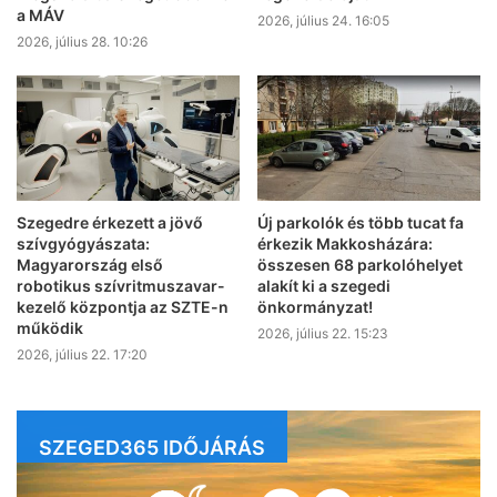
a MÁV
2026, július 24. 16:05
2026, július 28. 10:26
Szegedre érkezett a jövő
Új parkolók és több tucat fa
szívgyógyászata:
érkezik Makkosházára:
Magyarország első
összesen 68 parkolóhelyet
robotikus szívritmuszavar-
alakít ki a szegedi
kezelő központja az SZTE-n
önkormányzat!
működik
2026, július 22. 15:23
2026, július 22. 17:20
SZEGED365 IDŐJÁRÁS