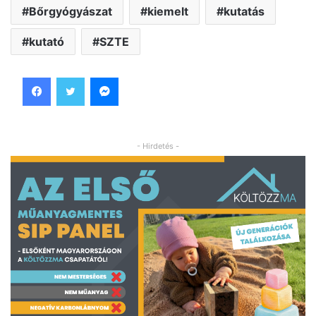
Bőrgyógyászat
kiemelt
kutatás
kutató
SZTE
Facebook
Twitter
Messenger
- Hirdetés -