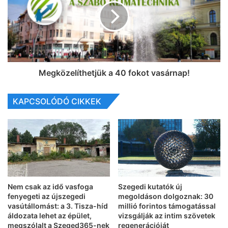
Megközelíthetjük a 40 fokot vasárnap!
KAPCSOLÓDÓ CIKKEK
Nem csak az idő vasfoga
Szegedi kutatók új
fenyegeti az újszegedi
megoldáson dolgoznak: 30
vasútállomást: a 3. Tisza-híd
millió forintos támogatással
áldozata lehet az épület,
vizsgálják az intim szövetek
megszólalt a Szeged365-nek
regenerációját