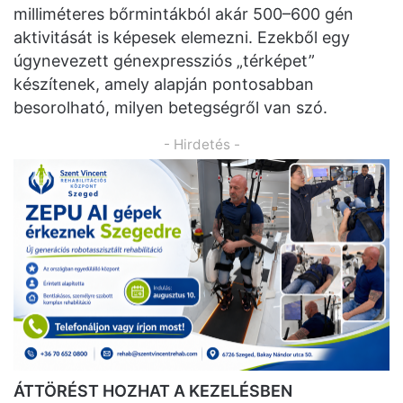
milliméteres bőrmintákból akár 500–600 gén
aktivitását is képesek elemezni. Ezekből egy
úgynevezett génexpressziós „térképet”
készítenek, amely alapján pontosabban
besorolható, milyen betegségről van szó.
- Hirdetés -
ÁTTÖRÉST HOZHAT A KEZELÉSBEN