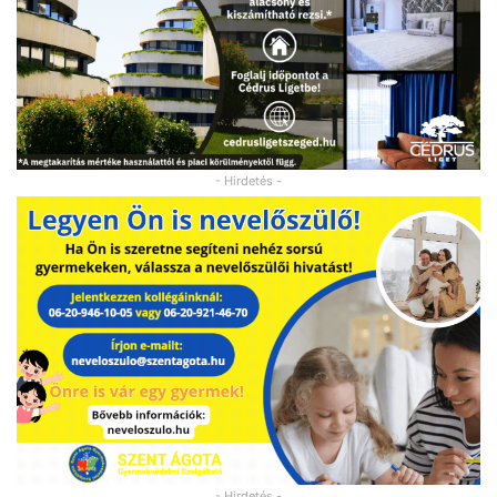
- Hirdetés -
- Hirdetés -