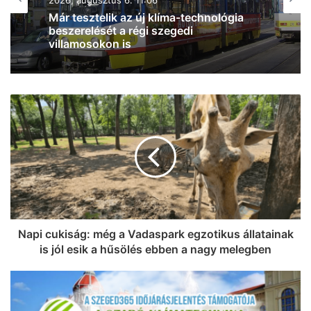
Bővíti klimatizált betegellátó helyiségeit
az SZTE Klinikai Központja – a
betegellátó helyiségek 77 százaléka már
klimatizált
Napi cukiság: még a Vadaspark egzotikus állatainak
is jól esik a hűsölés ebben a nagy melegben