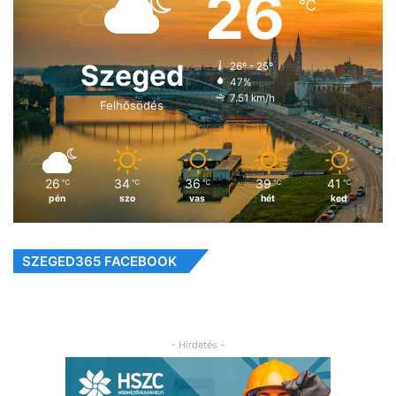
26
℃
Szeged
26º - 25º
47%
7.51 km/h
Felhősödés
26
34
36
39
41
℃
℃
℃
℃
℃
pén
szo
vas
hét
ked
SZEGED365 FACEBOOK
- Hirdetés -