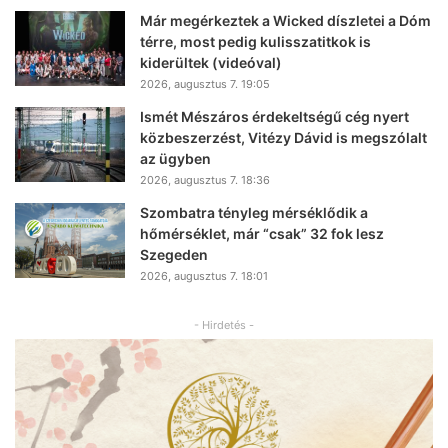
Már megérkeztek a Wicked díszletei a Dóm
térre, most pedig kulisszatitkok is
kiderültek (videóval)
2026, augusztus 7. 19:05
Ismét Mészáros érdekeltségű cég nyert
közbeszerzést, Vitézy Dávid is megszólalt
az ügyben
2026, augusztus 7. 18:36
Szombatra tényleg mérséklődik a
hőmérséklet, már “csak” 32 fok lesz
Szegeden
2026, augusztus 7. 18:01
- Hirdetés -