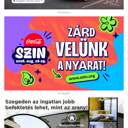
- Hirdetés -
- Hirdetés -