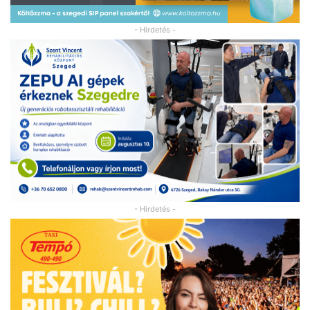
- Hirdetés -
- Hirdetés -