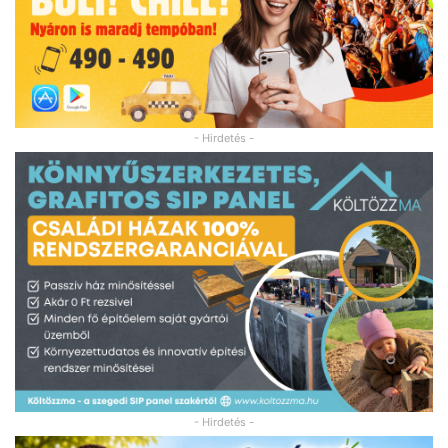
- Hirdetés -
- Hirdetés -