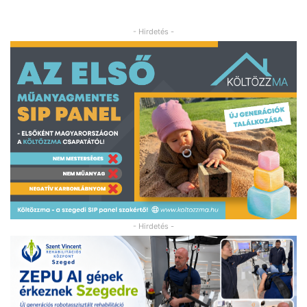
- Hirdetés -
- Hirdetés -