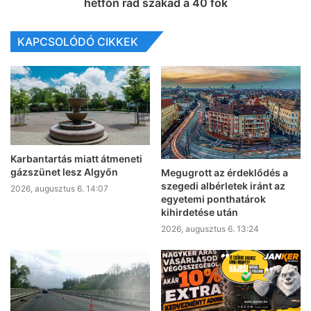
hétfőn rád szakad a 40 fok
KAPCSOLÓDÓ CIKKEK
Karbantartás miatt átmeneti
gázszünet lesz Algyőn
Megugrott az érdeklődés a
szegedi albérletek iránt az
2026, augusztus 6. 14:07
egyetemi ponthatárok
kihirdetése után
2026, augusztus 6. 13:24