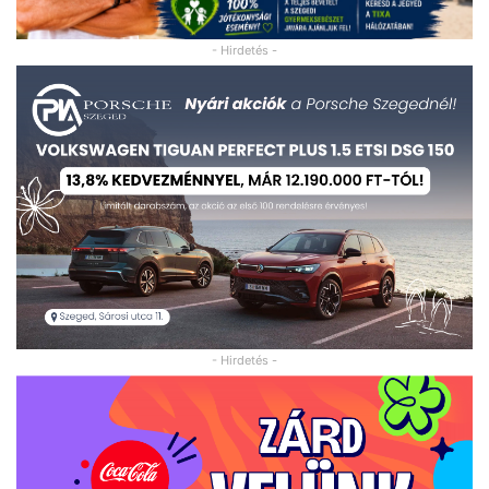
- Hirdetés -
- Hirdetés -