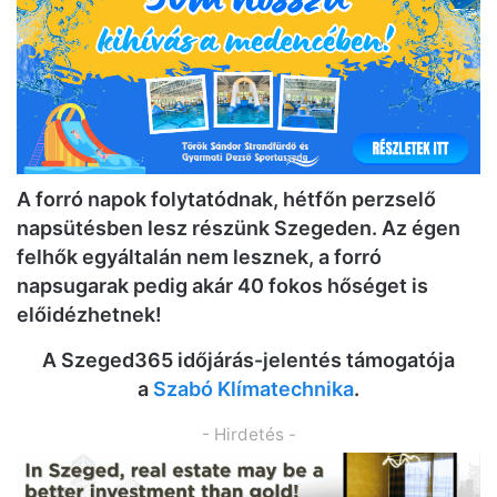
A forró napok folytatódnak, hétfőn perzselő
napsütésben lesz részünk Szegeden. Az égen
felhők egyáltalán nem lesznek, a forró
napsugarak pedig akár 40 fokos hőséget is
előidézhetnek!
A Szeged365 időjárás-jelentés támogatója
a
Szabó Klímatechnika
.
- Hirdetés -