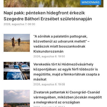
MINDENMÁS
Napi pakk: pénteken hidegfront érkezik
Szegedre Báthori Erzsébet születésnapján
2026, augusztus 7. 06:30
“A sörétek a palatetőn pattognak,
közvetlenül az udvarunk mellett” –
vadászok miatt bosszankodnak
Kiskundorozsmán
2026, augusztus 6. 19:50
Verekedés tört ki Hódmezővásárhely
központjában: az egyik férfi többször is
megütötte, majd a fémkorlátnak csapta a
másikat
2026, augusztus 6. 19:08
Zivatarok pattantak ki Csongrád-Csanád
vármegyében, miközben jócskán megdőlt
a melegrekord az országban