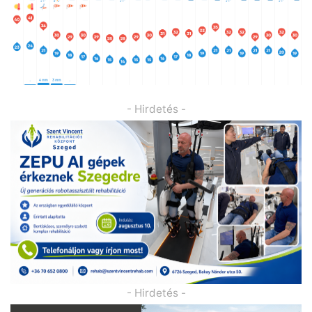
- Hirdetés -
- Hirdetés -