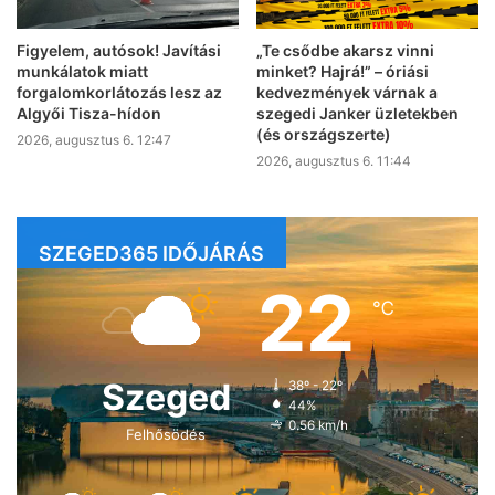
Figyelem, autósok! Javítási
„Te csődbe akarsz vinni
munkálatok miatt
minket? Hajrá!” – óriási
forgalomkorlátozás lesz az
kedvezmények várnak a
Algyői Tisza-hídon
szegedi Janker üzletekben
(és országszerte)
2026, augusztus 6. 12:47
2026, augusztus 6. 11:44
SZEGED365 IDŐJÁRÁS
22
℃
Szeged
38º - 22º
44%
0.56 km/h
Felhősödés