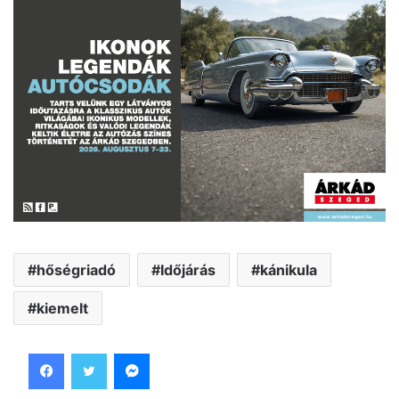
hőségriadó
Időjárás
kánikula
kiemelt
Facebook
Twitter
Messenger