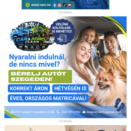
- Hirdetés -
- Hirdetés -