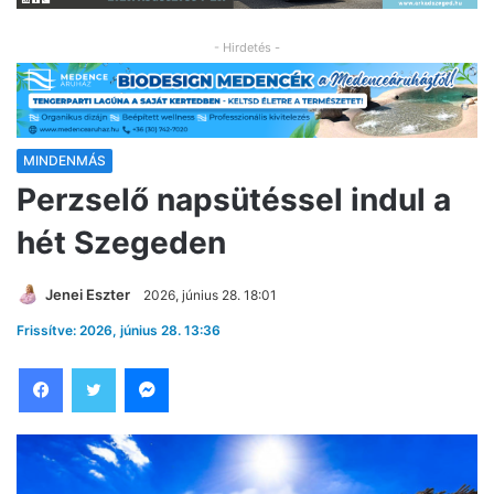
- Hirdetés -
MINDENMÁS
Perzselő napsütéssel indul a
hét Szegeden
Jenei Eszter
2026, június 28. 18:01
Frissítve: 2026, június 28. 13:36
Facebook
Twitter
Messenger