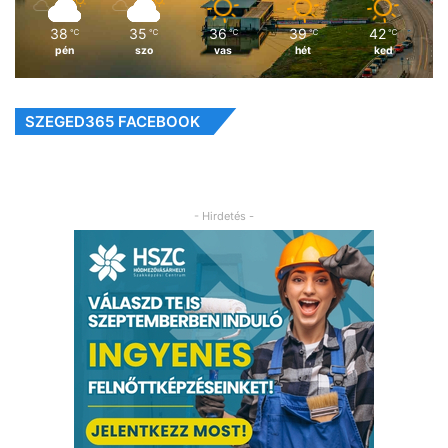
38
35
36
39
42
℃
℃
℃
℃
℃
pén
szo
vas
hét
ked
SZEGED365 FACEBOOK
- Hirdetés -