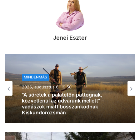
Jenei Eszter
MINDENMÁS
2026, augusztus 6. 19:08
Verekedés tört ki Hódmezővásárhely
központjában: az egyik férfi többször is
megütötte, majd a fémkorlátnak csapta
a másikat