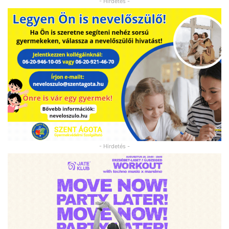
- Hirdetés -
- Hirdetés -