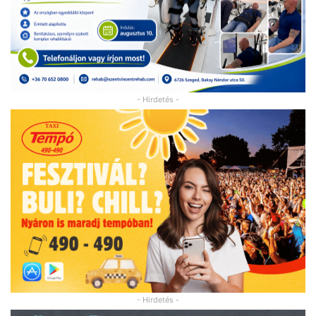
- Hirdetés -
- Hirdetés -