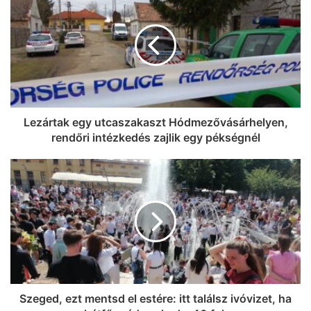
Lezártak egy utcaszakaszt Hódmezővásárhelyen,
rendőri intézkedés zajlik egy pékségnél
Szeged, ezt mentsd el estére: itt találsz ivóvizet, ha