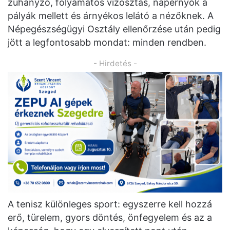
zuhanyzó, folyamatos vízosztás, napernyők a
pályák mellett és árnyékos lelátó a nézőknek. A
Népegészségügyi Osztály ellenőrzése után pedig
jött a legfontosabb mondat: minden rendben.
- Hirdetés -
A tenisz különleges sport: egyszerre kell hozzá
erő, türelem, gyors döntés, önfegyelem és az a