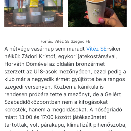
Forrás: Vitéz SE Szeged FB
A hétvége vasárnap sem maradt
Vitéz SE
-siker
nélkül: Zádori Kristóf, egykori játékostársával,
Horváth Dömével az oldalán bronzérmet
szerzett az U18-asok mezőnyében, ezzel pedig a
klub már a negyedik érmét gyűjtötte be a rangos
szegedi versenyen. Közben a kánikula is
rendesen próbára tette a mezőnyt, de a Gellért
Szabadidőközpontban nem a kifogásokat
keresték, hanem a megoldásokat. A hőségriadó
miatt 13:00 és 17:00 között játékszünetet
tartottak, volt párakapu, klimatizált pihenőszoba,