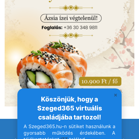
Köszönjük, hogy a
Szeged365 virtuális
családjába tartozol!
A Szeged365.hu-n sütiket használunk a
© Szeged365.hu I Minden jog fenntartva!
gyorsabb működés érdekében. A