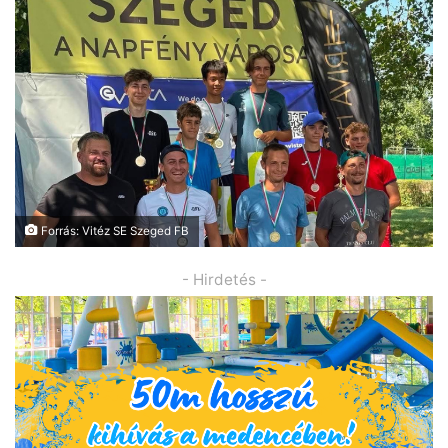
Forrás: Vitéz SE Szeged FB
- Hirdetés -