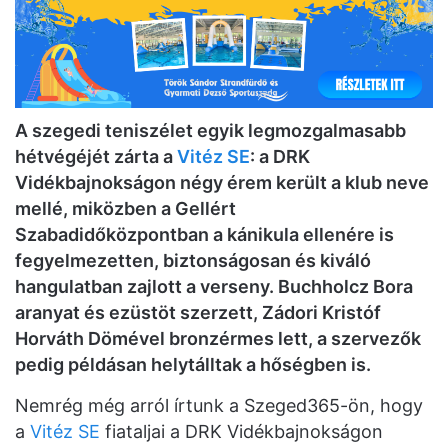
A szegedi teniszélet egyik legmozgalmasabb
hétvégéjét zárta a
Vitéz SE
: a DRK
Vidékbajnokságon négy érem került a klub neve
mellé, miközben a Gellért
Szabadidőközpontban a kánikula ellenére is
fegyelmezetten, biztonságosan és kiváló
hangulatban zajlott a verseny. Buchholcz Bora
aranyat és ezüstöt szerzett, Zádori Kristóf
Horváth Dömével bronzérmes lett, a szervezők
pedig példásan helytálltak a hőségben is.
Nemrég még arról írtunk a Szeged365-ön, hogy
a
Vitéz SE
fiataljai a DRK Vidékbajnokságon