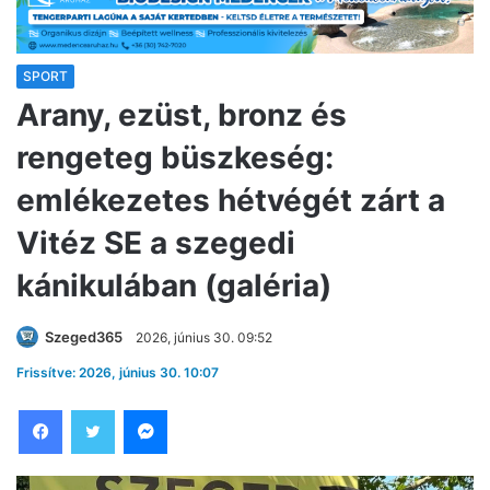
SPORT
Arany, ezüst, bronz és
rengeteg büszkeség:
emlékezetes hétvégét zárt a
Vitéz SE a szegedi
kánikulában (galéria)
Szeged365
2026, június 30. 09:52
Frissítve: 2026, június 30. 10:07
Facebook
Twitter
Messenger