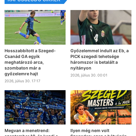
Hosszabbított a Szeged-
Győzelemmel indult az Eb, a
Csanád GA egyik
PICK szegedi tehetsége
meghatározó arca,
háromszor is betalált a
szombaton már a
nyitányon
győzelemre hajt
2026, július 30. 00:01
2026, július 30. 17:17
Megvan a menetrend:
Ilyen még nem volt