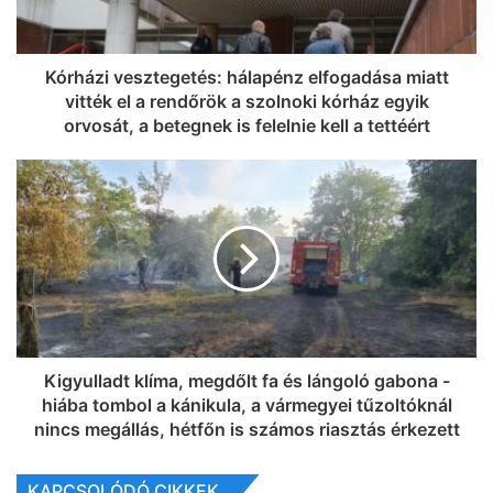
Kórházi vesztegetés: hálapénz elfogadása miatt
vitték el a rendőrök a szolnoki kórház egyik
orvosát, a betegnek is felelnie kell a tettéért
Kigyulladt klíma, megdőlt fa és lángoló gabona -
hiába tombol a kánikula, a vármegyei tűzoltóknál
nincs megállás, hétfőn is számos riasztás érkezett
KAPCSOLÓDÓ CIKKEK