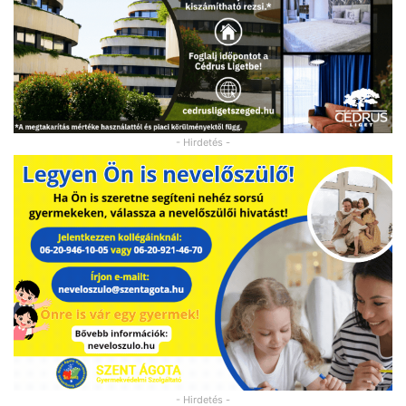
- Hirdetés -
- Hirdetés -