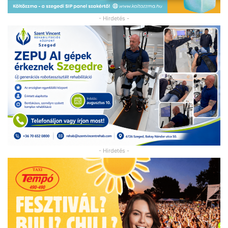
- Hirdetés -
- Hirdetés -