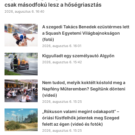
csak másodfokú lesz a hőségriasztás
2026, augusztus 6. 16:40
A szegedi Takács Benedek ezüstérmes lett
a Squash Egyetemi Világbajnokságon
(fotó)
2026, augusztus 6. 16:01
Kigyulladt egy személyautó Algyőn
2026, augusztus 6. 15:42
Nem tudod, melyik koktélt kóstold meg a
Napfény Műteremben? Segítünk dönteni
(videó)
2026, augusztus 6. 15:25
„Rókuson valami megint odakapott” –
óriási füstfelhők jelentek meg Szeged
felett az égen (videó és fotók)
2026, augusztus 6. 15:25