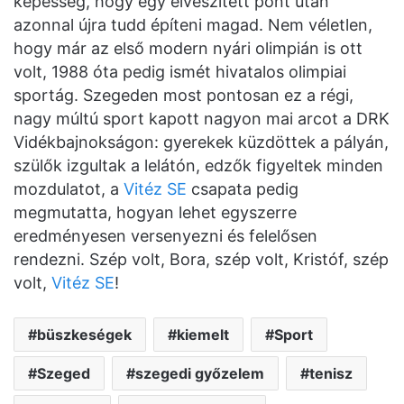
képesség, hogy egy elveszített pont után
azonnal újra tudd építeni magad. Nem véletlen,
hogy már az első modern nyári olimpián is ott
volt, 1988 óta pedig ismét hivatalos olimpiai
sportág. Szegeden most pontosan ez a régi,
nagy múltú sport kapott nagyon mai arcot a DRK
Vidékbajnokságon: gyerekek küzdöttek a pályán,
szülők izgultak a lelátón, edzők figyeltek minden
mozdulatot, a
Vitéz SE
csapata pedig
megmutatta, hogyan lehet egyszerre
eredményesen versenyezni és felelősen
rendezni. Szép volt, Bora, szép volt, Kristóf, szép
volt,
Vitéz SE
!
büszkeségek
kiemelt
Sport
Szeged
szegedi győzelem
tenisz