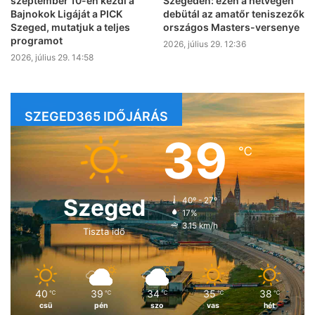
szeptember 10-én kezdi a
Szegeden: ezen a hétvégén
Bajnokok Ligáját a PICK
debütál az amatőr teniszezők
Szeged, mutatjuk a teljes
országos Masters-versenye
programot
2026, július 29. 12:36
2026, július 29. 14:58
SZEGED365 IDŐJÁRÁS
39
℃
Szeged
40º - 27º
17%
3.15 km/h
Tiszta idő
40
39
34
35
38
℃
℃
℃
℃
℃
csü
pén
szo
vas
hét