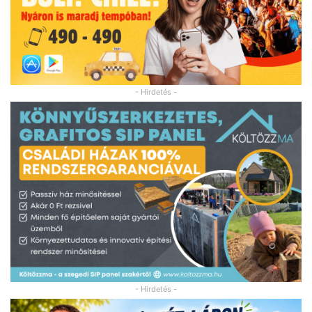
- Hirdetés -
- Hirdetés -