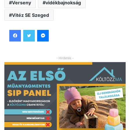
Verseny
vidékbajnokság
Vitéz SE Szeged
Facebook
Twitter
Messenger
- Hirdetés -