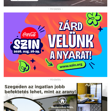
- Hirdetés -
- Hirdetés -