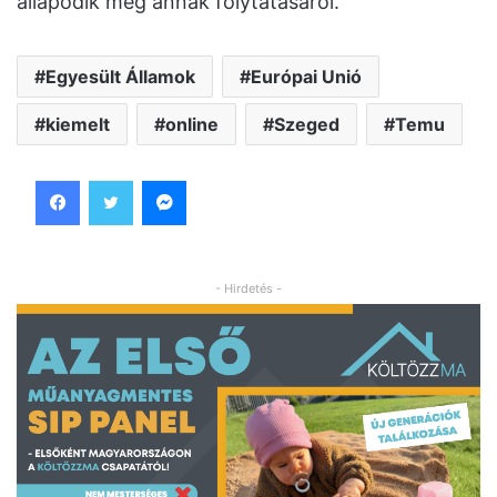
állapodik meg annak folytatásáról.
Egyesült Államok
Európai Unió
kiemelt
online
Szeged
Temu
Facebook
Twitter
Messenger
- Hirdetés -