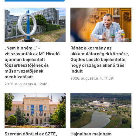
„Nem hinném…” –
Ránéz a kormány az
visszavonták az M1 Híradó
akkumulátorcégek körmére,
újonnan bejelentett
Gajdos László bejelentette,
főszerkesztőjének és
hogy országos ellenőrzés
műsorvezetőjének
indult
megbízatását
2026, augusztus 4. 11:39
2026, augusztus 4. 12:46
Szerdán dönti el az SZTE,
Hajnalban majdnem