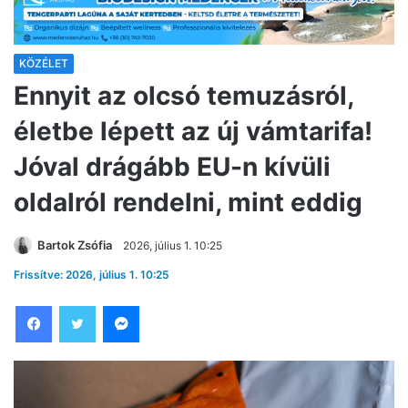
KÖZÉLET
Ennyit az olcsó temuzásról,
életbe lépett az új vámtarifa!
Jóval drágább EU-n kívüli
oldalról rendelni, mint eddig
Bartok Zsófia
2026, július 1. 10:25
Frissítve: 2026, július 1. 10:25
Facebook
Twitter
Messenger