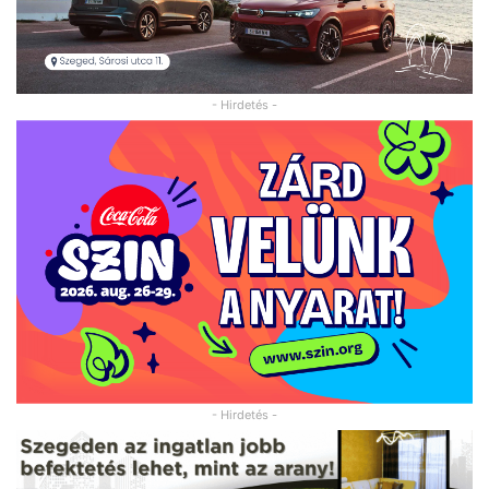
- Hirdetés -
- Hirdetés -