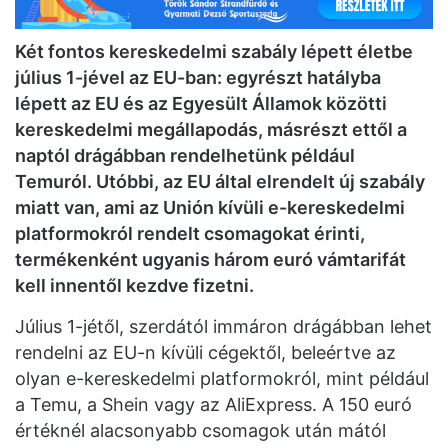
Két fontos kereskedelmi szabály lépett életbe
július 1-jével az EU-ban: egyrészt hatályba
lépett az EU és az Egyesült Államok közötti
kereskedelmi megállapodás, másrészt ettől a
naptól drágábban rendelhetünk például
Temuról. Utóbbi, az EU által elrendelt új szabály
miatt van, ami az Unión kívüli e-kereskedelmi
platformokról rendelt csomagokat érinti,
termékenként ugyanis három euró vámtarifát
kell innentől kezdve fizetni.
Július 1-jétől, szerdától immáron drágábban lehet
rendelni az EU-n kívüli cégektől, beleértve az
olyan e-kereskedelmi platformokról, mint például
a Temu, a Shein vagy az AliExpress. A 150 euró
értéknél alacsonyabb csomagok után mától