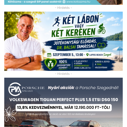
- Hirdetés -
- Hirdetés -