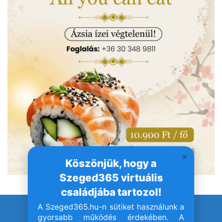
Köszönjük, hogy a
Szeged365 virtuális
családjába tartozol!
A Szeged365.hu-n sütiket használunk a
© Szeged365.hu I Minden jog fenntartva!
gyorsabb működés érdekében. A