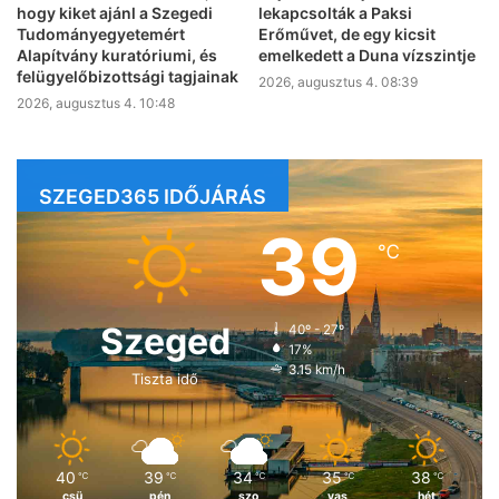
hogy kiket ajánl a Szegedi
lekapcsolták a Paksi
Tudományegyetemért
Erőművet, de egy kicsit
Alapítvány kuratóriumi, és
emelkedett a Duna vízszintje
felügyelőbizottsági tagjainak
2026, augusztus 4. 08:39
2026, augusztus 4. 10:48
SZEGED365 IDŐJÁRÁS
39
℃
Szeged
40º - 27º
17%
3.15 km/h
Tiszta idő
40
39
34
35
38
℃
℃
℃
℃
℃
csü
pén
szo
vas
hét