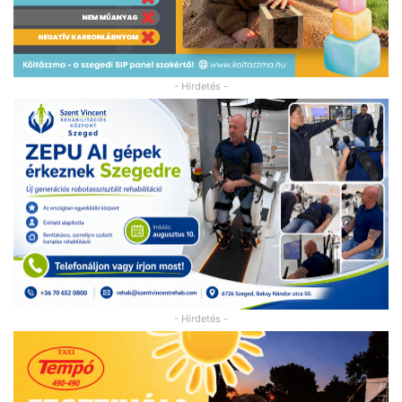
- Hirdetés -
- Hirdetés -