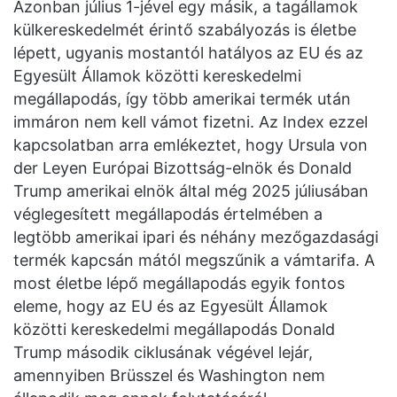
Azonban július 1-jével egy másik, a tagállamok
külkereskedelmét érintő szabályozás is életbe
lépett, ugyanis mostantól hatályos az EU és az
Egyesült Államok közötti kereskedelmi
megállapodás, így több amerikai termék után
immáron nem kell vámot fizetni. Az Index ezzel
kapcsolatban arra emlékeztet, hogy Ursula von
der Leyen Európai Bizottság-elnök és Donald
Trump amerikai elnök által még 2025 júliusában
véglegesített megállapodás értelmében a
legtöbb amerikai ipari és néhány mezőgazdasági
termék kapcsán mától megszűnik a vámtarifa. A
most életbe lépő megállapodás egyik fontos
eleme, hogy az EU és az Egyesült Államok
közötti kereskedelmi megállapodás Donald
Trump második ciklusának végével lejár,
amennyiben Brüsszel és Washington nem