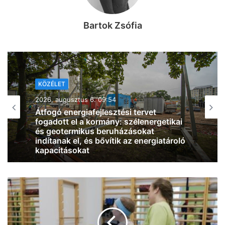
Bartok Zsófia
KÖZÉLET
2026, augusztus 6. 08:26
Jó hír: már kilenc centit emelkedett a
Duna vízállása, és eső várható az
osztrák vízgyűjtőkön