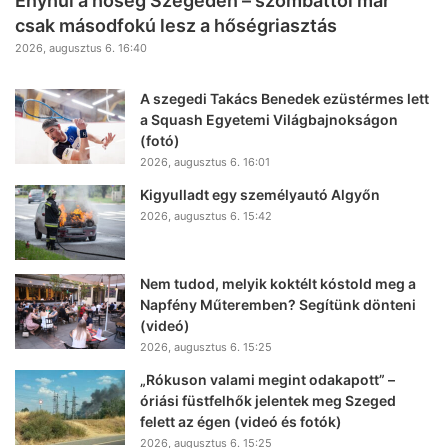
Enyhül a hőség Szegeden – szombattól már
csak másodfokú lesz a hőségriasztás
2026, augusztus 6. 16:40
A szegedi Takács Benedek ezüstérmes lett
a Squash Egyetemi Világbajnokságon
(fotó)
2026, augusztus 6. 16:01
Kigyulladt egy személyautó Algyőn
2026, augusztus 6. 15:42
Nem tudod, melyik koktélt kóstold meg a
Napfény Műteremben? Segítünk dönteni
(videó)
2026, augusztus 6. 15:25
„Rókuson valami megint odakapott” –
óriási füstfelhők jelentek meg Szeged
felett az égen (videó és fotók)
2026, augusztus 6. 15:25