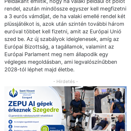
Példakánt említik, hogy ha valaki például öt pólót
rendel, azután mindössze egyszer kell megfizetni
a 3 eurós vámdíjat, de ha valaki emellé rendel két
plüssjátékot is, azok után szintén további három
euróval többet kell fizetni, amit az Európai Unió
szed be. Az új szabályok ideiglenesek, amíg az
Európai Bizottság, a tagállamok, valamint az
Európai Parlament meg nem állapodik egy
végleges megoldásban, ami legvalószínűbben
2028-tól léphet majd életbe.
- Hirdetés -