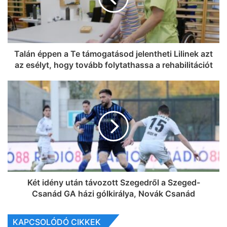
Talán éppen a Te támogatásod jelentheti Lilinek azt
az esélyt, hogy tovább folytathassa a rehabilitációt
Két idény után távozott Szegedről a Szeged-
Csanád GA házi gólkirálya, Novák Csanád
KAPCSOLÓDÓ CIKKEK