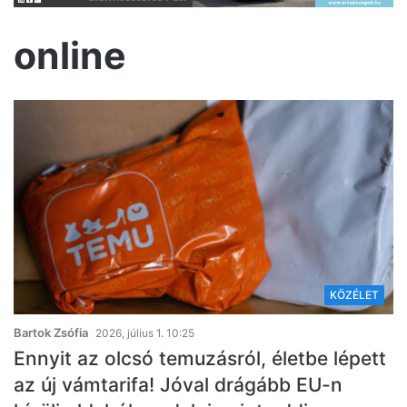
online
KÖZÉLET
Bartok Zsófia
2026, július 1. 10:25
Ennyit az olcsó temuzásról, életbe lépett
az új vámtarifa! Jóval drágább EU-n