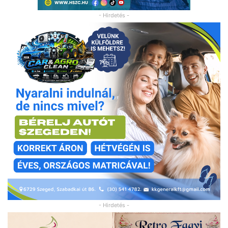
- Hirdetés -
- Hirdetés -