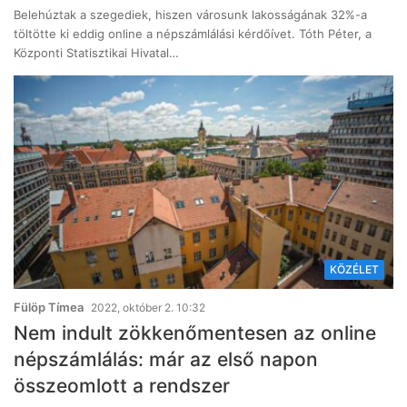
Belehúztak a szegediek, hiszen városunk lakosságának 32%-a
töltötte ki eddig online a népszámlálási kérdőívet. Tóth Péter, a
Központi Statisztikai Hivatal…
KÖZÉLET
Fülöp Tímea
2022, október 2. 10:32
Nem indult zökkenőmentesen az online
népszámlálás: már az első napon
összeomlott a rendszer