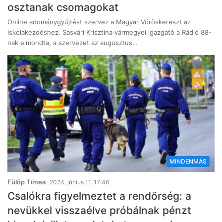
osztanak csomagokat
Online adománygyűjtést szervez a Magyar Vöröskereszt az
iskolakezdéshez. Sasvári Krisztina vármegyei igazgató a Rádió 88-
nak elmondta, a szervezet az augusztus…
MINDENMÁS
Fülöp Tímea
2024, június 11. 17:46
Csalókra figyelmeztet a rendőrség: a
nevükkel visszaélve próbálnak pénzt