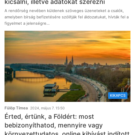
kicsalni, illetve adatokat szerezni
A rendőrség nevében küldenek szöveges üzeneteket a csalók,
amelyben bírság befizetésére szólítják fel áldozatukat, hívták fel a
figyelmet a jelenségre…
KIKAPCS
Fülöp Tímea
2024, május 7. 15:50
Érted, értünk, a Földért: most
bebizonyíthatod, mennyire vagy
környezettudatos, online kihívást indított