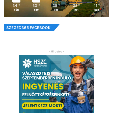
34
33
35
38
41
℃
℃
℃
℃
℃
pén
szo
vas
hét
ked
SZEGED365 FACEBOOK
- Hirdetés -