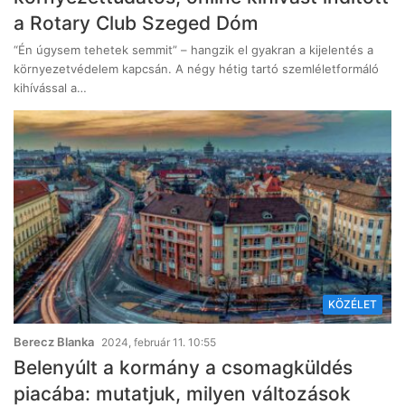
a Rotary Club Szeged Dóm
“Én úgysem tehetek semmit” – hangzik el gyakran a kijelentés a
környezetvédelem kapcsán. A négy hétig tartó szemléletformáló
kihívással a…
KÖZÉLET
Berecz Blanka
2024, február 11. 10:55
Belenyúlt a kormány a csomagküldés
piacába: mutatjuk, milyen változások