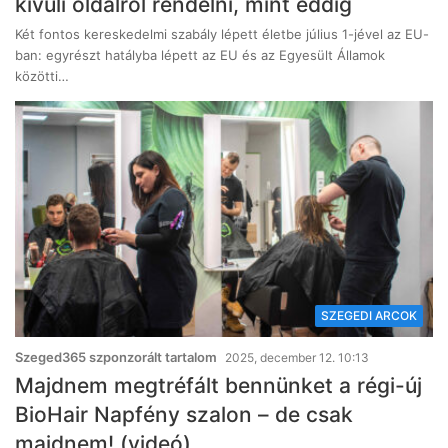
kívüli oldalról rendelni, mint eddig
Két fontos kereskedelmi szabály lépett életbe július 1-jével az EU-
ban: egyrészt hatályba lépett az EU és az Egyesült Államok
közötti…
SZEGEDI ARCOK
Szeged365 szponzorált tartalom
2025, december 12. 10:13
Majdnem megtréfált bennünket a régi-új
BioHair Napfény szalon – de csak
majdnem! (videó)