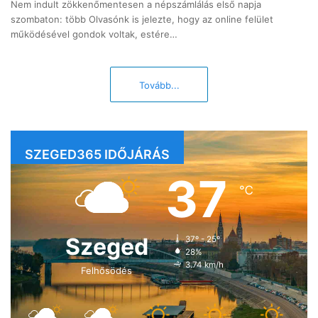
Nem indult zökkenőmentesen a népszámlálás első napja
szombaton: több Olvasónk is jelezte, hogy az online felület
működésével gondok voltak, estére…
Tovább...
SZEGED365 IDŐJÁRÁS
37
℃
Szeged
37º - 25º
28%
3.74 km/h
Felhősödés