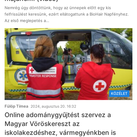
Nemrég úgy döntöttünk, hogy az ünnepek előtt egy kis
felfrissülést keresünk, ezért ellátogattunk a BioHair Napfényhez.
Az első meglepetés a…
KÖZÉLET
Fülöp Tímea
2024, augusztus 20. 16:32
Online adománygyűjtést szervez a
Magyar Vöröskereszt az
iskolakezdéshez, vármegyénkben is