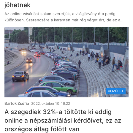
jöhetnek
Az online vásárlást sokan szeretjük, a világjárvány óta pedig
különösen. Szerencsére a karantén már rég véget ért, de ez a…
KÖZÉLET
Bartok Zsófia
2022, október 10. 19:22
A szegediek 32%-a töltötte ki eddig
online a népszámlálási kérdőívet, ez az
országos átlag fölött van