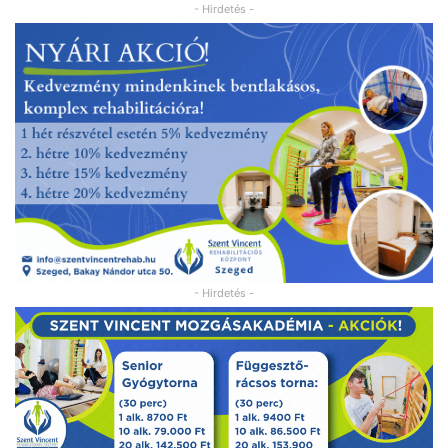
- Hirdetés -
- Hirdetés -