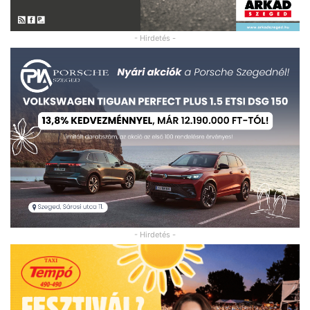
- Hirdetés -
- Hirdetés -