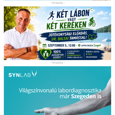
- Hirdetés -
- Hirdetés -