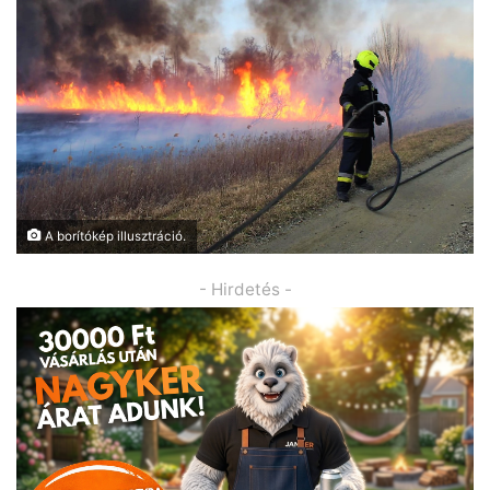
A borítókép illusztráció.
- Hirdetés -