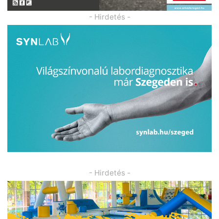
- Hirdetés -
- Hirdetés -