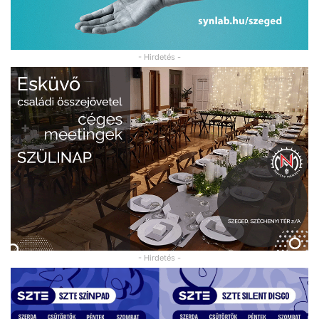
- Hirdetés -
- Hirdetés -