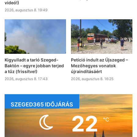
videó!)
2026, augusztus 8. 19:49
Kigyulladt a tarló Szeged-
Petíció indult az Újszeged –
Baktón – egyre jobban terjed
Mezőhegyes vonatok
a tűz (frissítve!)
újraindításáért
2026, augusztus 8. 17:43
2026, augusztus 8. 16:25
SZEGED365 IDŐJÁRÁS
22
℃