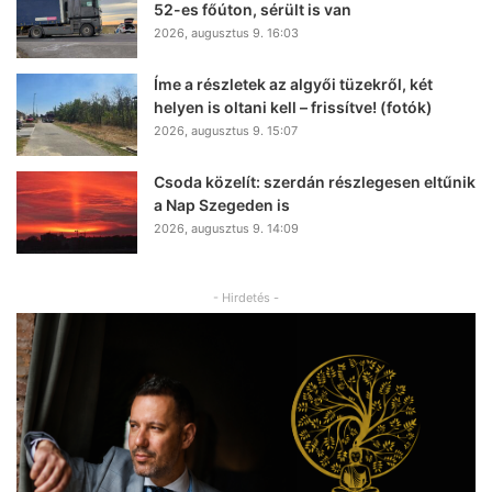
52-es főúton, sérült is van
2026, augusztus 9. 16:03
Íme a részletek az algyői tüzekről, két
helyen is oltani kell – frissítve! (fotók)
2026, augusztus 9. 15:07
Csoda közelít: szerdán részlegesen eltűnik
a Nap Szegeden is
2026, augusztus 9. 14:09
- Hirdetés -