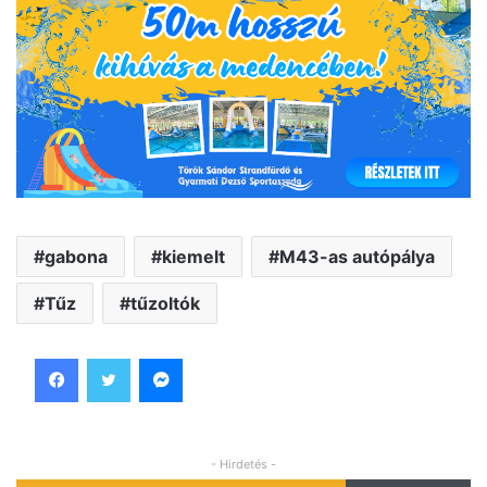
gabona
kiemelt
M43-as autópálya
Tűz
tűzoltók
Facebook
Twitter
Messenger
- Hirdetés -