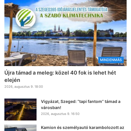
MINDENMÁS
Újra támad a meleg: közel 40 fok is lehet hét
elején
2026, augusztus 9. 18:00
Vigyázat, Szeged: “tapi fantom” támad a
városban!
2026, augusztus 9. 16:50
Kamion és személyautó karambolozott az