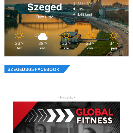
Szeged
36º - 20º
31%
1.48 km/h
Tiszta idő
36
39
33
33
34
℃
℃
℃
℃
℃
hét
ked
sze
csü
pén
SZEGED365 FACEBOOK
- Hirdetés -