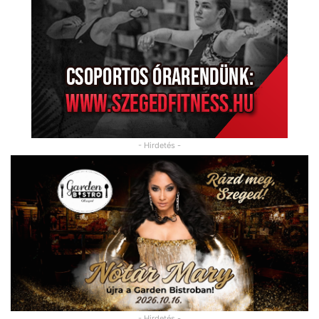
- Hirdetés -
- Hirdetés -