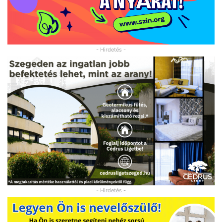
- Hirdetés -
- Hirdetés -