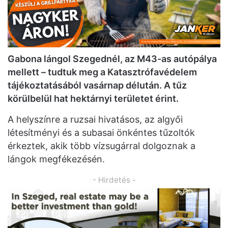
Gabona lángol Szegednél, az M43-as autópálya
mellett – tudtuk meg a Katasztrófavédelem
tájékoztatásából vasárnap délután. A tűz
körülbelül hat hektárnyi területet érint.
A helyszínre a ruzsai hivatásos, az algyői
létesítményi és a subasai önkéntes tűzoltók
érkeztek, akik több vízsugárral dolgoznak a
lángok megfékezésén.
- Hirdetés -