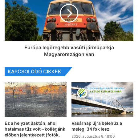
Európa legöregebb vasúti járműparkja
Magyarországon van
KAPCSOLÓDÓ CIKKEK
Ez a helyzet Baktón, ahol
Vasárnap újra belehúz a
hatalmas tűz volt – kollégánk
meleg, 34 fok lesz
élőben jelentkezett (fotók,
2026, augusztus 8. 18:00