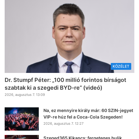
KÖZÉLET
Dr. Stumpf Péter: „100 millió forintos bírságot
szabtak ki a szegedi BYD-re” (videó)
2026, augusztus 7. 13:09
Na, ez mennyire király már: 60 SZIN-jegyet
VIP-re húz fel a Coca-Cola Szegeden!
2026, augusztus 7. 12:27
Szeged365 Kikapcs: fergeteges bulik,