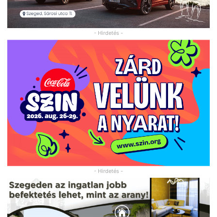
- Hirdetés -
- Hirdetés -