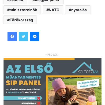
miniszterelnök
NATO
nyaralás
Törökország
Facebook
Twitter
Messenger
- Hirdetés -