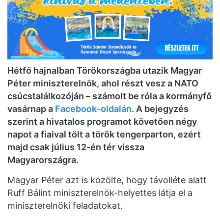
Hétfő hajnalban Törökországba utazik Magyar
Péter miniszterelnök, ahol részt vesz a NATO
csúcstalálkozóján – számolt be róla a kormányfő
vasárnap a
Facebook-oldalán
. A bejegyzés
szerint a hivatalos programot követően négy
napot a fiaival tölt a török tengerparton, ezért
majd csak július 12-én tér vissza
Magyarországra.
Magyar Péter azt is közölte, hogy távolléte alatt
Ruff Bálint miniszterelnök-helyettes látja el a
miniszterelnöki feladatokat.