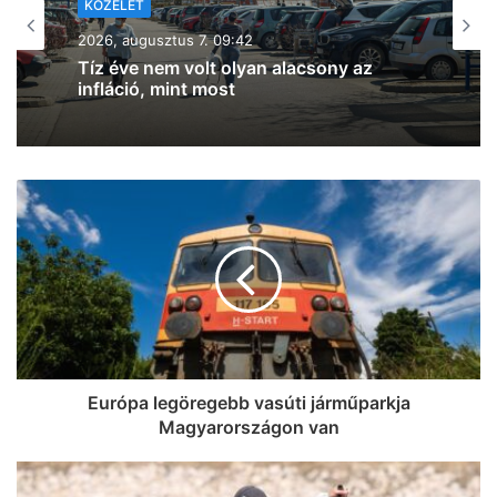
2026, augusztus 7. 08:22
Szondi Vanda: automatikusan, két
részletben érkezik az iskolakezdési
támogatás, nem kell igényelni, és nem
terheli semmiféle adó
Európa legöregebb vasúti járműparkja
Magyarországon van