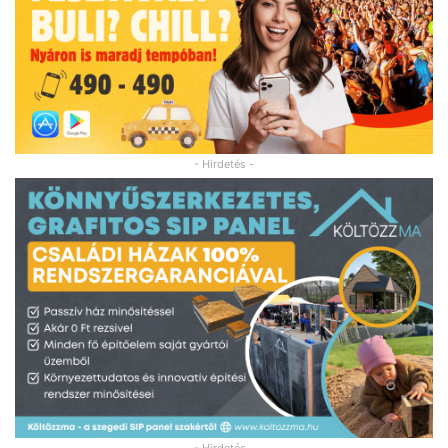
- Hirdetés -
- Hirdetés -