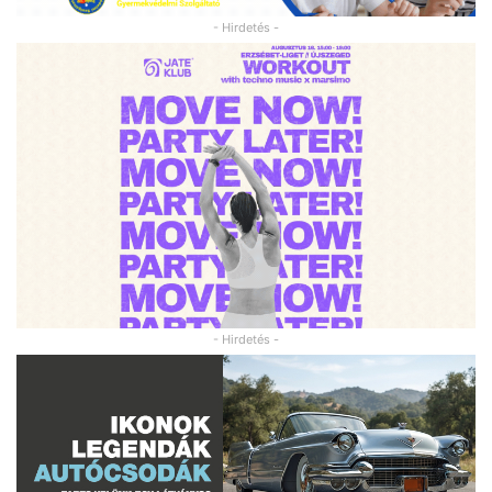
- Hirdetés -
- Hirdetés -