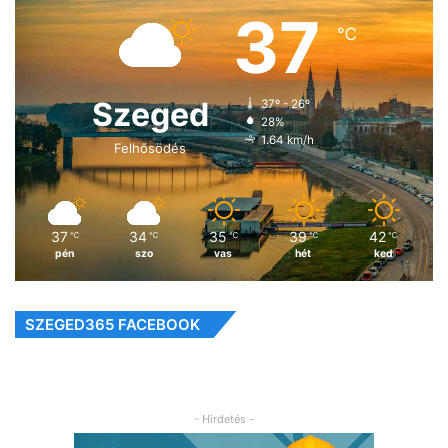
37
℃
Szeged
37º - 26º
28%
1.64 km/h
Felhősödés
37
34
35
39
42
℃
℃
℃
℃
℃
pén
szo
vas
hét
ked
SZEGED365 FACEBOOK
- Hirdetés -