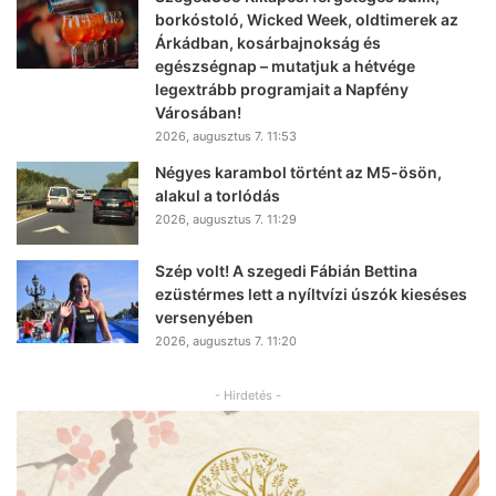
borkóstoló, Wicked Week, oldtimerek az
Árkádban, kosárbajnokság és
egészségnap – mutatjuk a hétvége
legextrább programjait a Napfény
Városában!
2026, augusztus 7. 11:53
Négyes karambol történt az M5-ösön,
alakul a torlódás
2026, augusztus 7. 11:29
Szép volt! A szegedi Fábián Bettina
ezüstérmes lett a nyíltvízi úszók kieséses
versenyében
2026, augusztus 7. 11:20
- Hirdetés -