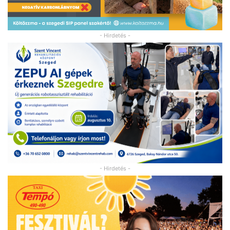
- Hirdetés -
- Hirdetés -