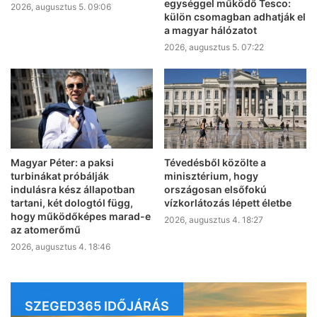
egységgel működő Tesco:
2026, augusztus 5. 09:06
külön csomagban adhatják el
a magyar hálózatot
2026, augusztus 5. 07:22
Magyar Péter: a paksi
Tévedésből közölte a
turbinákat próbálják
minisztérium, hogy
indulásra kész állapotban
országosan elsőfokú
tartani, két dologtól függ,
vízkorlátozás lépett életbe
hogy működőképes marad-e
2026, augusztus 4. 18:27
az atomerőmű
2026, augusztus 4. 18:46
SZEGED365 IDŐJÁRÁS