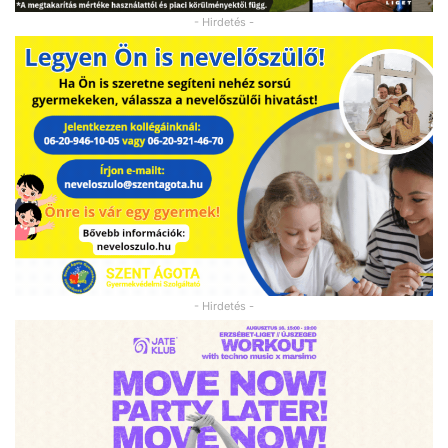
- Hirdetés -
- Hirdetés -