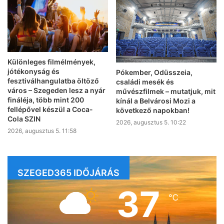
Különleges filmélmények,
jótékonyság és
Pókember, Odüsszeia,
fesztiválhangulatba öltöző
családi mesék és
város – Szegeden lesz a nyár
művészfilmek – mutatjuk, mit
fináléja, több mint 200
kínál a Belvárosi Mozi a
fellépővel készül a Coca-
következő napokban!
Cola SZIN
2026, augusztus 5. 10:22
2026, augusztus 5. 11:58
SZEGED365 IDŐJÁRÁS
37
℃