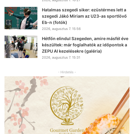
2026, augusztus 7. 16:27
Hatalmas szegedi siker: ezüstérmes lett a
szegedi Jákó Miriam az U23-as sportlövő
Eb-n (fotók)
2026, augusztus 7. 15:56
Hétfőn elindul Szegeden, amire másfél éve
készültek: már foglalhatók az időpontok a
ZEPU AI kezelésekre (galéria)
2026, augusztus 7. 15:31
- Hirdetés -