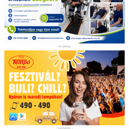
- Hirdetés -
- Hirdetés -