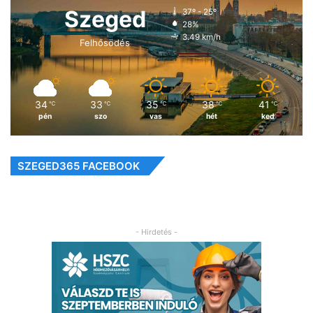
Szeged
37º - 25º
28%
3.49 km/h
Felhősödés
34
33
35
38
41
℃
℃
℃
℃
℃
pén
szo
vas
hét
ked
SZEGED365 FACEBOOK
- Hirdetés -