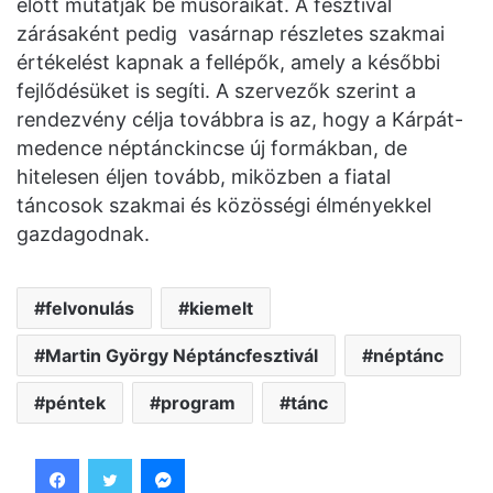
előtt mutatják be műsoraikat. A fesztivál
zárásaként pedig vasárnap részletes szakmai
értékelést kapnak a fellépők, amely a későbbi
fejlődésüket is segíti. A szervezők szerint a
rendezvény célja továbbra is az, hogy a Kárpát-
medence néptánckincse új formákban, de
hitelesen éljen tovább, miközben a fiatal
táncosok szakmai és közösségi élményekkel
gazdagodnak.
felvonulás
kiemelt
Martin György Néptáncfesztivál
néptánc
péntek
program
tánc
Facebook
Twitter
Messenger