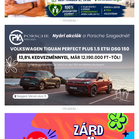
- Hirdetés -
- Hirdetés -