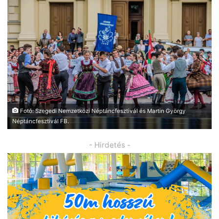
Fotó: Szegedi Nemzetközi Néptáncfesztivál és Martin György
Néptáncfesztivál FB.
- Hirdetés -