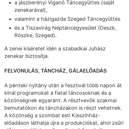
a jászberényi Viganó Táncegyüttes (saját
zenekarával),
valamint a házigazda Szeged Táncegyüttes
és a Tiszavirág Néptáncegyesület (Deszk,
Röszke, Szeged).
A zenei kíséretet idén a szabadkai Juhász
zenekar biztosítja.
FELVONULÁS, TÁNCHÁZ, GÁLAELŐADÁS
A pénteki nyitány után a fesztivál több napon át
kínál programokat a fiatal táncosoknak és a
közönségnek egyaránt. A résztvevők szakmai
bemutatókon és táncházakon is részt vehetnek.
A közönség a szombat esti Kisszínház-
előadáson láthatja újra a produkciókat, ahol zsűri