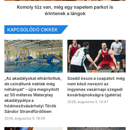
Komoly tűz van, még egy napelem parkot is
érintenek a lángok
KAPCSOLÓDÓ CIKKEK
„Az akadályokat elhárítottuk,
Szedd össze a csapatot: még
de csináltunk nektek még
nem késő nevezni az
néhányat” – újra megnyitott
ingyenes vasárnapi szegedi
az 50 méteres Waterplay
kosárbajnokságra (galéria)
akadálypálya a
2026, augusztus 5. 13:47
hódmezővásárhelyi Török
Sándor Strandfürdőben
2026, augusztus 5. 18:39