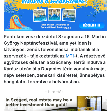
Pénteken veszi kezdetét Szegeden a 16. Martin
György Néptáncfesztivál, amelyet idén is
látványos, zenés felvonulással indítanak el a
szervezők – tájékoztatták az
MTI
-t. A résztvevő
együttesek délután a Széchenyi térről indulva a
Kárász utcán át a Dugonics térig vonulnak majd,
népviseletben, zenekari kísérettel, ünnepélyes
hangulatot teremtve a belvárosban.
- Hirdetés -