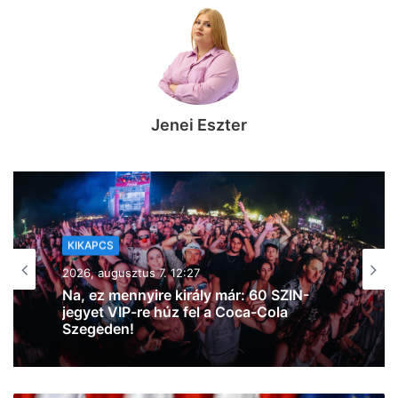
Jenei Eszter
KIKAPCS
2026, augusztus 7. 11:53
Szeged365 Kikapcs: fergeteges bulik,
borkóstoló, Wicked Week, oldtimerek az
Árkádban, kosárbajnokság és
egészségnap – mutatjuk a hétvége
legextrább programjait a Napfény
Városában!