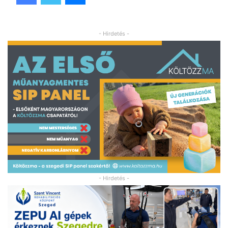
- Hirdetés -
- Hirdetés -