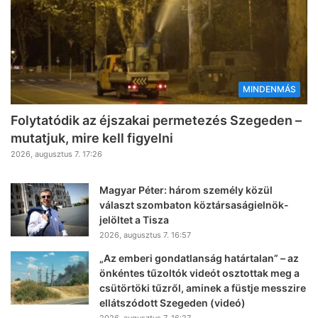
MINDENMÁS
Folytatódik az éjszakai permetezés Szegeden –
mutatjuk, mire kell figyelni
2026, augusztus 7. 17:26
Magyar Péter: három személy közül
választ szombaton köztársaságielnök-
jelöltet a Tisza
2026, augusztus 7. 16:57
„Az emberi gondatlanság határtalan” – az
önkéntes tűzoltók videót osztottak meg a
csütörtöki tűzről, aminek a füstje messzire
ellátszódott Szegeden (videó)