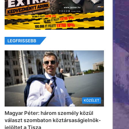
LEGFRISSEBB
KÖZÉLET
Magyar Péter: három személy közül
választ szombaton köztársaságielnök-
jelöltet a Tisza