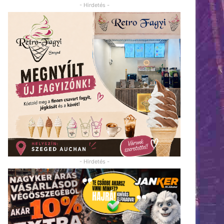
- Hirdetés -
- Hirdetés -