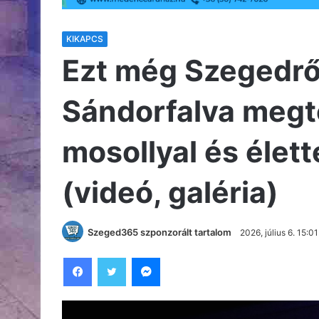
KIKAPCS
Ezt még Szegedről 
Sándorfalva megtö
mosollyal és élet
(videó, galéria)
Szeged365 szponzorált tartalom
2026, július 6. 15:01
Facebook
Twitter
Messenger