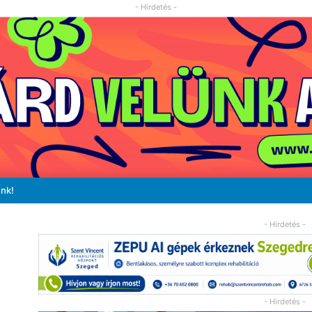
- Hirdetés -
unk!
- Hirdetés -
- Hirdetés -