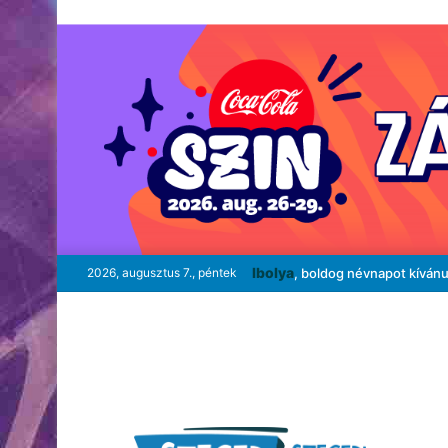
Ibolya
2026, augusztus 7., péntek
, boldog névnapot kíván