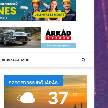
Keresés:
#ÉJSZAKAI MÓD
SZEGED365 IDŐJÁRÁS
37
℃