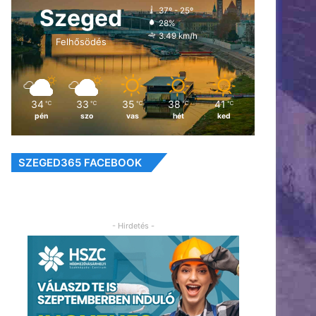
Szeged
37º - 25º
28%
3.49 km/h
Felhősödés
34
33
35
38
41
℃
℃
℃
℃
℃
pén
szo
vas
hét
ked
SZEGED365 FACEBOOK
- Hirdetés -