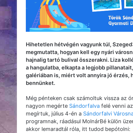
Hihetetlen hétvégén vagyunk túl, Szege
megmutatta, hogyan kell egy nyári városn
hajnalig tartó bulival összerakni. Liza ko
a hangulatba, elkapta a legjobb pillanata
galériában is, miért volt annyira jó érzés
bennünket.
Még pénteken csak számoltuk vissza az ór
nagyon megérte
Sándorfalva
felé venni a
megírtuk, július 4-én a
Sándorfalvi Városn
programnak, ráadásul MolnárBé külön üzen
akkor lemaradtál róla, itt tudod bepótolni: