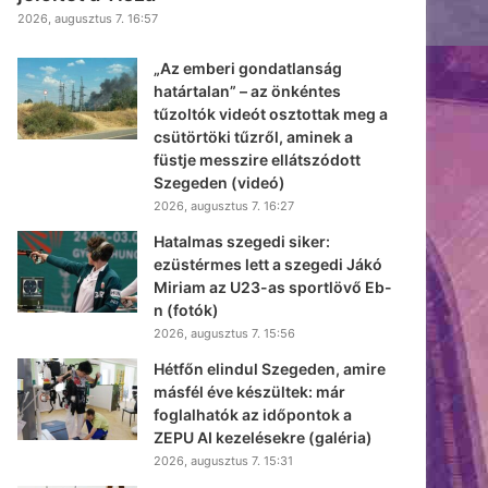
2026, augusztus 7. 16:57
„Az emberi gondatlanság
határtalan” – az önkéntes
tűzoltók videót osztottak meg a
csütörtöki tűzről, aminek a
füstje messzire ellátszódott
Szegeden (videó)
2026, augusztus 7. 16:27
Hatalmas szegedi siker:
ezüstérmes lett a szegedi Jákó
Miriam az U23-as sportlövő Eb-
n (fotók)
2026, augusztus 7. 15:56
Hétfőn elindul Szegeden, amire
másfél éve készültek: már
foglalhatók az időpontok a
ZEPU AI kezelésekre (galéria)
2026, augusztus 7. 15:31