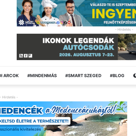
- Hirdetés -
I ARCOK
#MINDENMÁS
#SMART SZEGED
#BLOG
- Hirdetés -