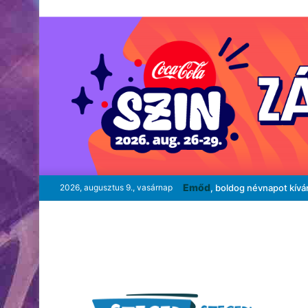
Emőd
2026, augusztus 9., vasárnap
, boldog névnapot kívá