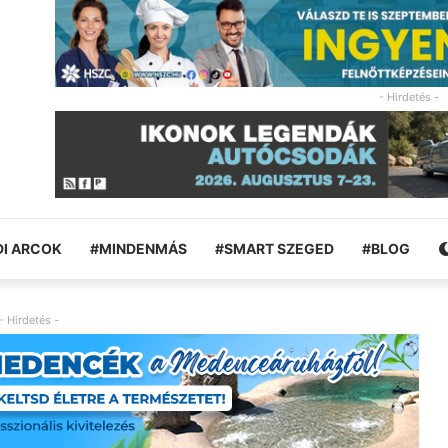
- Hirdetés -
I ARCOK
#MINDENMÁS
#SMART SZEGED
#BLOG
- Hirdetés -