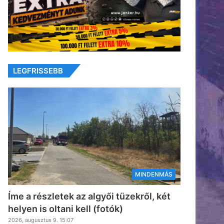
LEGFRISSEBB
MINDENMÁS
Íme a részletek az algyői tüzekről, két
helyen is oltani kell (fotók)
2026, augusztus 9. 15:07