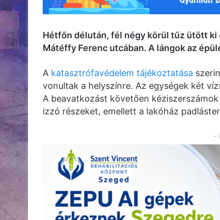
Hétfőn délután, fél négy körül tűz ütött k
Mátéffy Ferenc utcában. A lángok az épület
A
katasztrófavédelem tájékoztatása
szerin
vonultak a helyszínre. Az egységek két vízs
A beavatkozást követően kéziszerszámok s
izzó részeket, emellett a lakóház padlásteré
-