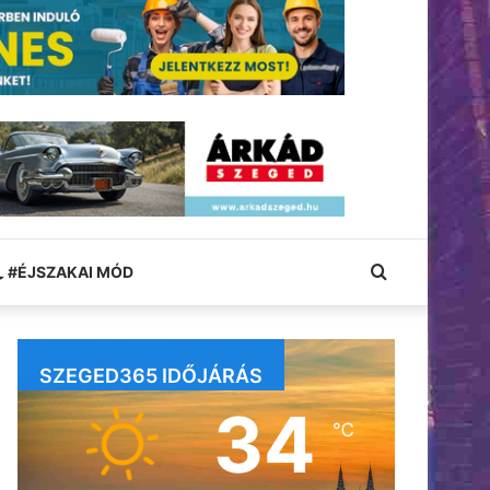
Keresés:
#ÉJSZAKAI MÓD
SZEGED365 IDŐJÁRÁS
34
℃