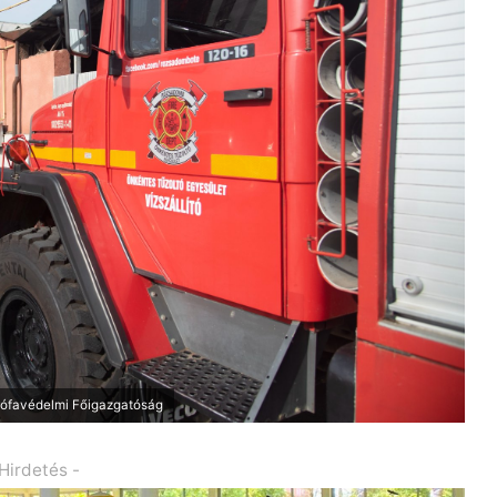
trófavédelmi Főigazgatóság
 Hirdetés -