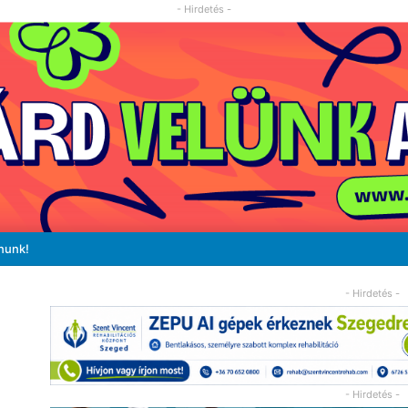
- Hirdetés -
nunk!
- Hirdetés -
- Hirdetés -