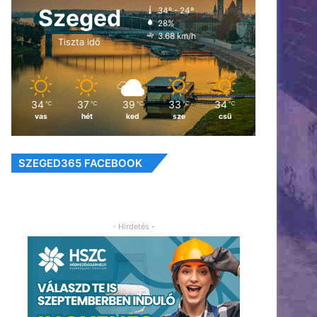
Szeged
34º - 24º
28%
3.68 km/h
Tiszta idő
34
37
39
33
34
℃
℃
℃
℃
℃
vas
hét
ked
sze
csü
SZEGED365 FACEBOOK
- Hirdetés -