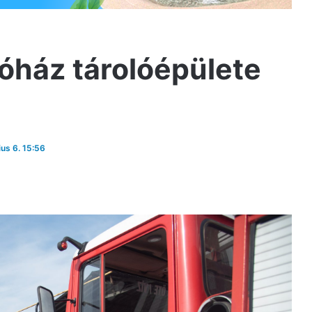
kóház tárolóépülete
ius 6. 15:56