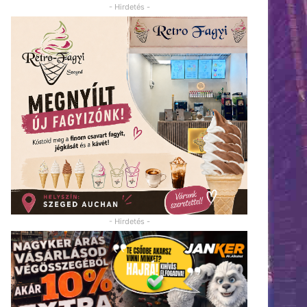
- Hirdetés -
- Hirdetés -