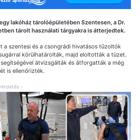
i egy lakóház tárolóépületében Szentesen, a Dr.
ben tárolt használati tárgyakra is átterjedtek.
t a szentesi és a csongrádi hivatásos tűzoltók
ugárral körülhatárolták, majd eloltották a tüzet.
egítségével átvizsgálták és átforgatták a még
t is ellenőrizték.
 Hirdetés -