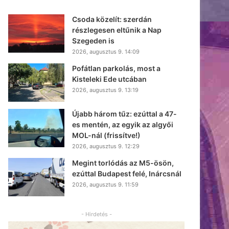
Csoda közelít: szerdán
részlegesen eltűnik a Nap
Szegeden is
2026, augusztus 9. 14:09
Pofátlan parkolás, most a
Kisteleki Ede utcában
2026, augusztus 9. 13:19
Újabb három tűz: ezúttal a 47-
es mentén, az egyik az algyői
MOL-nál (frissítve!)
2026, augusztus 9. 12:29
Megint torlódás az M5-ösön,
ezúttal Budapest felé, Inárcsnál
2026, augusztus 9. 11:59
- Hirdetés -