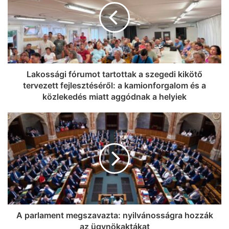
Lakossági fórumot tartottak a szegedi kikötő
tervezett fejlesztéséről: a kamionforgalom és a
közlekedés miatt aggódnak a helyiek
A parlament megszavazta: nyilvánosságra hozzák
az ügynökaktákat