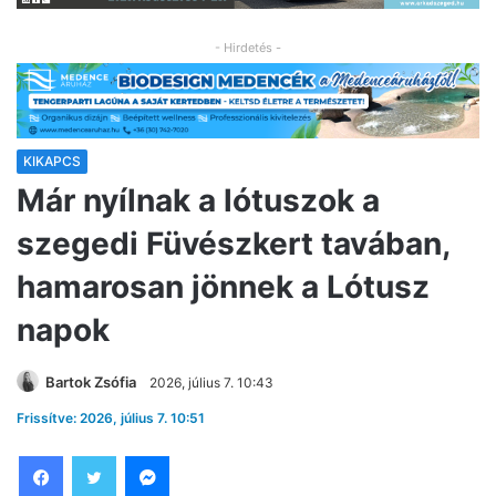
- Hirdetés -
KIKAPCS
Már nyílnak a lótuszok a
szegedi Füvészkert tavában,
hamarosan jönnek a Lótusz
napok
Bartok Zsófia
2026, július 7. 10:43
Frissítve: 2026, július 7. 10:51
Facebook
Twitter
Messenger