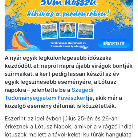
A nyár egyik legkülönlegesebb időszaka
kezdődött el: napról napra újabb virágok bontják
szirmaikat, a kert pedig lassan készül az év
egyik legszínesebb eseményére, a Lótusz
napokra – jelentette be a
Szegedi
Tudományegyetem Füvészkert
je, akik már a
közelgő esemény dátumát is közzétették.
Eszerint az idei évben július 25-én és 26-án
érkeznek a Lótusz Napok, amikor a virágzó indiai
lótuszok mellett a távol-keleti kultúrák hangulata