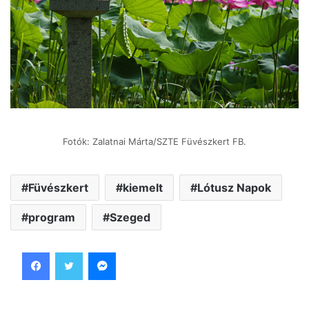
Fotók: Zalatnai Márta/SZTE Füvészkert FB.
Füvészkert
kiemelt
Lótusz Napok
program
Szeged
Facebook
Twitter
Messenger