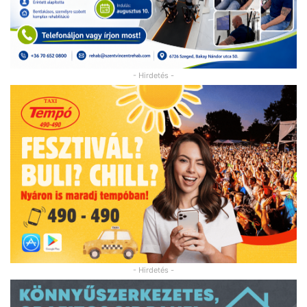
- Hirdetés -
- Hirdetés -