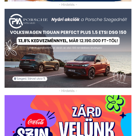
- Hirdetés -
- Hirdetés -