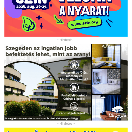
- Hirdetés -
- Hirdetés -