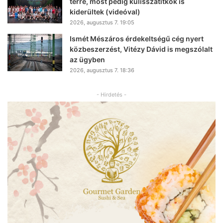
térre, most pedig kulisszatitkok is
kiderültek (videóval)
2026, augusztus 7. 19:05
Ismét Mészáros érdekeltségű cég nyert
közbeszerzést, Vitézy Dávid is megszólalt
az ügyben
2026, augusztus 7. 18:36
- Hirdetés -