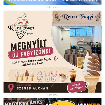
- Hirdetés -
- Hirdetés -