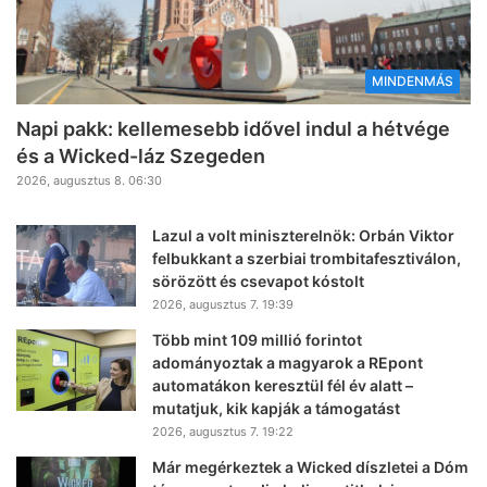
MINDENMÁS
Napi pakk: kellemesebb idővel indul a hétvége
és a Wicked-láz Szegeden
2026, augusztus 8. 06:30
Lazul a volt miniszterelnök: Orbán Viktor
felbukkant a szerbiai trombitafesztiválon,
sörözött és csevapot kóstolt
2026, augusztus 7. 19:39
Több mint 109 millió forintot
adományoztak a magyarok a REpont
automatákon keresztül fél év alatt –
mutatjuk, kik kapják a támogatást
2026, augusztus 7. 19:22
Már megérkeztek a Wicked díszletei a Dóm