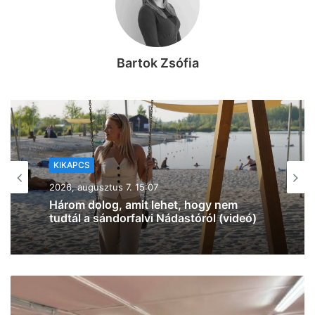
Bartok Zsófia
KIKAPCS
2026, augusztus 7. 12:27
Na, ez mennyire király már: 60 SZIN-
jegyet VIP-re húz fel a Coca-Cola
Szegeden!