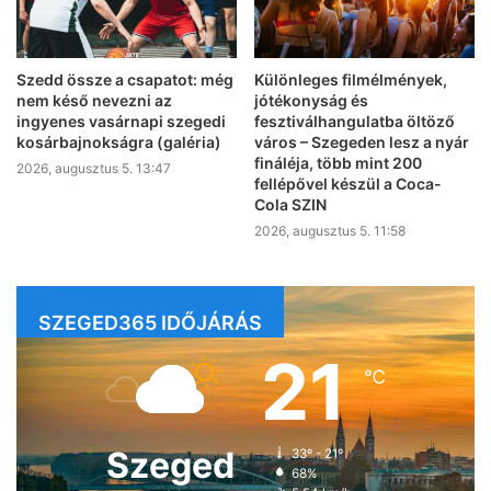
Szedd össze a csapatot: még
Különleges filmélmények,
nem késő nevezni az
jótékonyság és
ingyenes vasárnapi szegedi
fesztiválhangulatba öltöző
kosárbajnokságra (galéria)
város – Szegeden lesz a nyár
fináléja, több mint 200
2026, augusztus 5. 13:47
fellépővel készül a Coca-
Cola SZIN
2026, augusztus 5. 11:58
SZEGED365 IDŐJÁRÁS
21
℃
Szeged
33º - 21º
68%