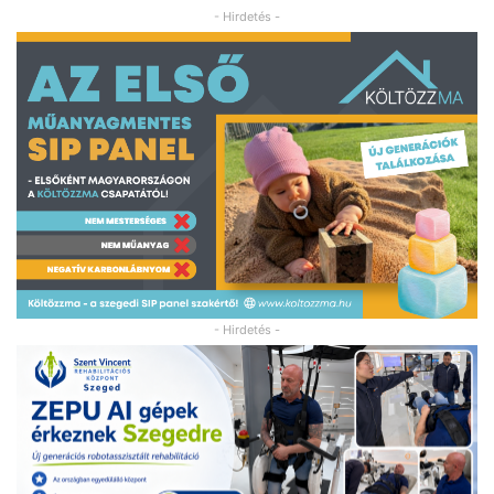
- Hirdetés -
- Hirdetés -