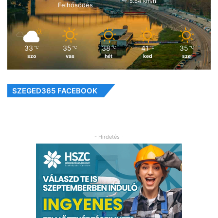
5.54 km/h
Felhősödés
33
35
38
41
35
℃
℃
℃
℃
℃
szo
vas
hét
ked
sze
SZEGED365 FACEBOOK
- Hirdetés -