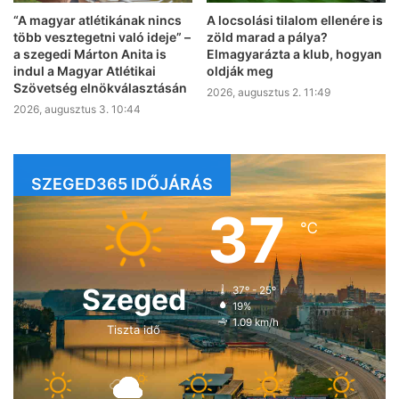
“A magyar atlétikának nincs
A locsolási tilalom ellenére is
több vesztegetni való ideje” –
zöld marad a pálya?
a szegedi Márton Anita is
Elmagyarázta a klub, hogyan
indul a Magyar Atlétikai
oldják meg
Szövetség elnökválasztásán
2026, augusztus 2. 11:49
2026, augusztus 3. 10:44
SZEGED365 IDŐJÁRÁS
37
℃
Szeged
37º - 25º
19%
1.09 km/h
Tiszta idő