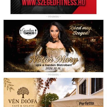
- Hirdetés -
- Hirdetés -