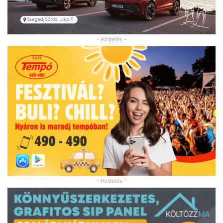
- Hirdetés -
- Hirdetés -