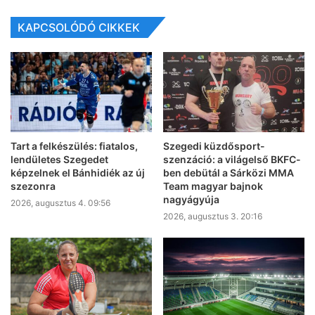
KAPCSOLÓDÓ CIKKEK
Tart a felkészülés: fiatalos,
Szegedi küzdősport-
lendületes Szegedet
szenzáció: a világelső BKFC-
képzelnek el Bánhidiék az új
ben debütál a Sárközi MMA
szezonra
Team magyar bajnok
nagyágyúja
2026, augusztus 4. 09:56
2026, augusztus 3. 20:16