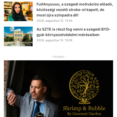
FullAnyuuuu, a szegedi motivációs előadó,
közösségi vezető stroke-ot kapott, de
most újra színpadra áll!
2026, augusztus 10. 13:44
Az SZTE is részt fog venni a szegedi BYD-
gyár környezetvédelmi méréseiben
2026, augusztus 10. 13:09
- Hirdetés -