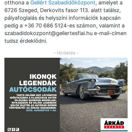
otthona a
Gellért Szabadidőközpont
, amelyet a
6726 Szeged, Derkovits fasor 113. alatt találsz,
pályafoglalás és helyszíni információk kapcsán
pedig a +36 70 686 5124-es számon, valamint a
szabadidokozpont@gellertesfiai.hu
e-mail-címen
tudsz érdeklődni.
- Hirdetés -