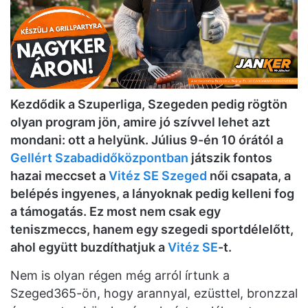
Kezdődik a Szuperliga, Szegeden pedig rögtön
olyan program jön, amire jó szívvel lehet azt
mondani: ott a helyünk. Július 9-én 10 órától a
Gellért Szabadidőközpontban
játszik fontos
hazai meccset a
Vitéz SE Szeged
női csapata, a
belépés ingyenes, a lányoknak pedig kelleni fog
a támogatás. Ez most nem csak egy
teniszmeccs, hanem egy szegedi sportdélelőtt,
ahol együtt buzdíthatjuk a
Vitéz SE
-t.
Nem is olyan régen még arról írtunk a
Szeged365-ön, hogy arannyal, ezüsttel, bronzzal