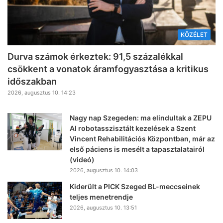
KÖZÉLET
Durva számok érkeztek: 91,5 százalékkal
csökkent a vonatok áramfogyasztása a kritikus
időszakban
2026, augusztus 10. 14:23
Nagy nap Szegeden: ma elindultak a ZEPU
AI robotasszisztált kezelések a Szent
Vincent Rehabilitációs Központban, már az
első páciens is mesélt a tapasztalatairól
(videó)
2026, augusztus 10. 14:03
Kiderült a PICK Szeged BL-meccseinek
teljes menetrendje
2026, augusztus 10. 13:51