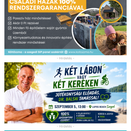
- Hirdetés -
- Hirdetés -