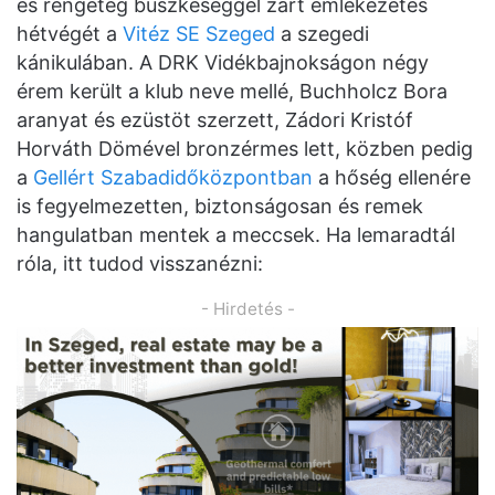
és rengeteg büszkeséggel zárt emlékezetes
hétvégét a
Vitéz SE Szeged
a szegedi
kánikulában. A DRK Vidékbajnokságon négy
érem került a klub neve mellé, Buchholcz Bora
aranyat és ezüstöt szerzett, Zádori Kristóf
Horváth Dömével bronzérmes lett, közben pedig
a
Gellért Szabadidőközpontban
a hőség ellenére
is fegyelmezetten, biztonságosan és remek
hangulatban mentek a meccsek. Ha lemaradtál
róla, itt tudod visszanézni:
- Hirdetés -