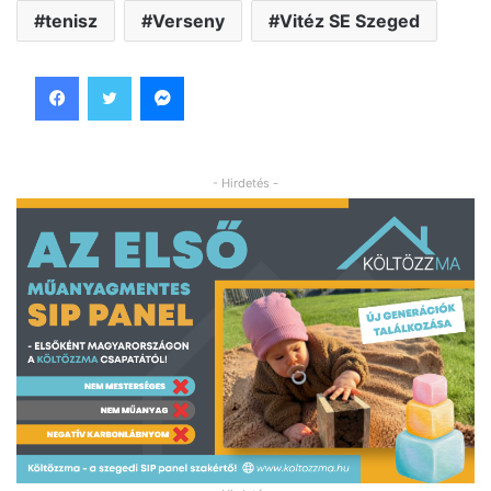
tenisz
Verseny
Vitéz SE Szeged
Facebook
Twitter
Messenger
- Hirdetés -