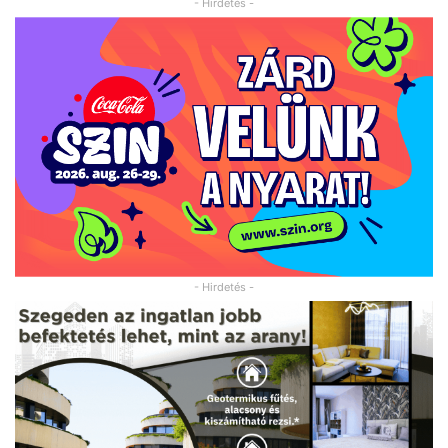
- Hirdetés -
- Hirdetés -