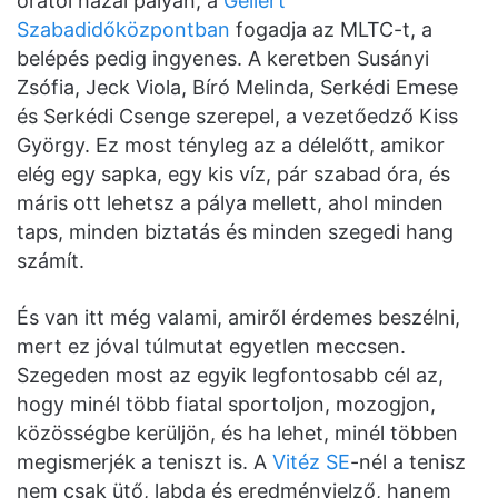
órától hazai pályán, a
Gellért
Szabadidőközpontban
fogadja az MLTC-t, a
belépés pedig ingyenes. A keretben Susányi
Zsófia, Jeck Viola, Bíró Melinda, Serkédi Emese
és Serkédi Csenge szerepel, a vezetőedző Kiss
György. Ez most tényleg az a délelőtt, amikor
elég egy sapka, egy kis víz, pár szabad óra, és
máris ott lehetsz a pálya mellett, ahol minden
taps, minden biztatás és minden szegedi hang
számít.
És van itt még valami, amiről érdemes beszélni,
mert ez jóval túlmutat egyetlen meccsen.
Szegeden most az egyik legfontosabb cél az,
hogy minél több fiatal sportoljon, mozogjon,
közösségbe kerüljön, és ha lehet, minél többen
megismerjék a teniszt is. A
Vitéz SE
-nél a tenisz
nem csak ütő, labda és eredményjelző, hanem