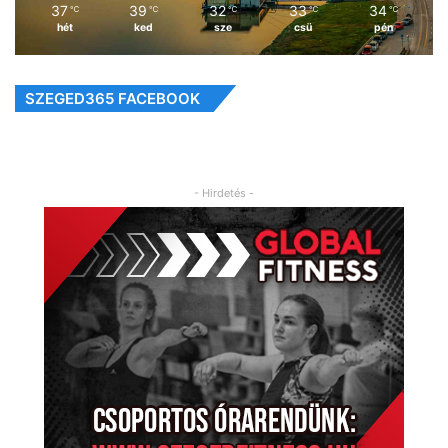
37
39
32
33
34
℃
℃
℃
℃
℃
hét
ked
sze
csü
pén
SZEGED365 FACEBOOK
- Hirdetés -