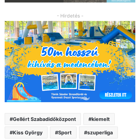
- Hirdetés -
Gellért Szabadidőközpont
kiemelt
Kiss György
Sport
szuperliga