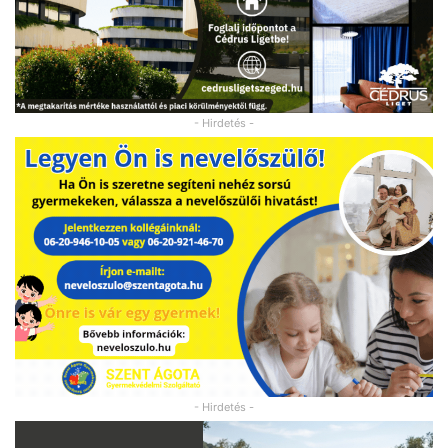
- Hirdetés -
- Hirdetés -