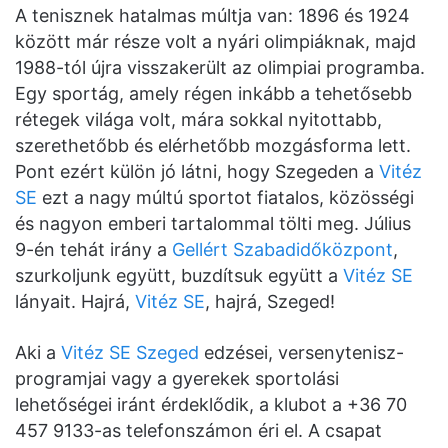
A tenisznek hatalmas múltja van: 1896 és 1924
között már része volt a nyári olimpiáknak, majd
1988-tól újra visszakerült az olimpiai programba.
Egy sportág, amely régen inkább a tehetősebb
rétegek világa volt, mára sokkal nyitottabb,
szerethetőbb és elérhetőbb mozgásforma lett.
Pont ezért külön jó látni, hogy Szegeden a
Vitéz
SE
ezt a nagy múltú sportot fiatalos, közösségi
és nagyon emberi tartalommal tölti meg. Július
9-én tehát irány a
Gellért Szabadidőközpont
,
szurkoljunk együtt, buzdítsuk együtt a
Vitéz SE
lányait. Hajrá,
Vitéz SE
, hajrá, Szeged!
Aki a
Vitéz SE Szeged
edzései, versenytenisz-
programjai vagy a gyerekek sportolási
lehetőségei iránt érdeklődik, a klubot a +36 70
457 9133-as telefonszámon éri el. A csapat