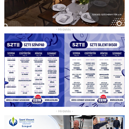
- Hirdetés -
- Hirdetés -