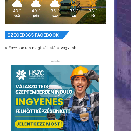
40
40
35
35
38
℃
℃
℃
℃
℃
csü
pén
szo
vas
hét
SZEGED365 FACEBOOK
A Facebookon megtalálhatóak vagyunk
- Hirdetés -