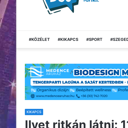
#KÖZÉLET
#KIKAPCS
#SPORT
#SZEGED
KIKAPCS
Ilyet ritkán látni: