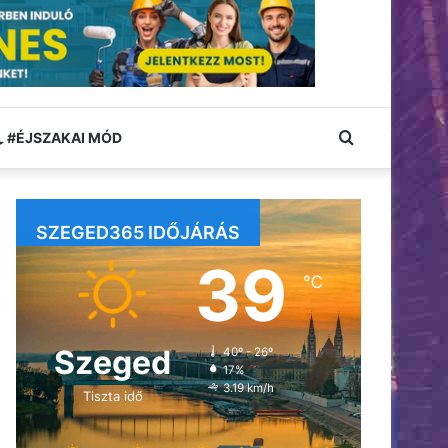
Keresés:
#ÉJSZAKAI MÓD
SZEGED365 IDŐJÁRÁS
39
℃
Szeged
40º - 26º
17%
3.19 km/h
Tiszta idő