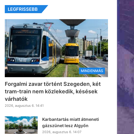
LEGFRISSEBB
MINDENMÁS
Forgalmi zavar történt Szegeden, két
tram-train nem közlekedik, késések
várhatók
2026, augusztus 6. 14:41
Karbantartás miatt átmeneti
gázszünet lesz Algyőn
2026, augusztus 6. 14:07