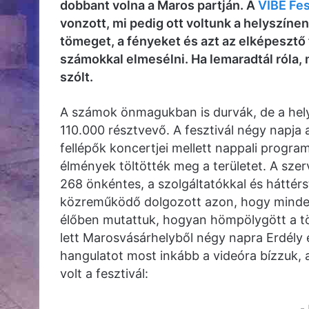
dobbant volna a Maros partján. A
VIBE Fes
vonzott, mi pedig ott voltunk a helyszíne
tömeget, a fényeket és azt az elképesztő 
számokkal elmesélni. Ha lemaradtál róla,
szólt.
A számok önmagukban is durvák, de a helysz
110.000 résztvevő. A fesztivál négy napja 
fellépők koncertjei mellett nappali progr
élmények töltötték meg a területet. A szer
268 önkéntes, a szolgáltatókkal és háttér
közreműködő dolgozott azon, hogy minden f
élőben mutattuk, hogyan hömpölygött a tö
lett Marosvásárhelyből négy napra Erdély e
hangulatot most inkább a videóra bízzuk, 
volt a fesztivál:
-