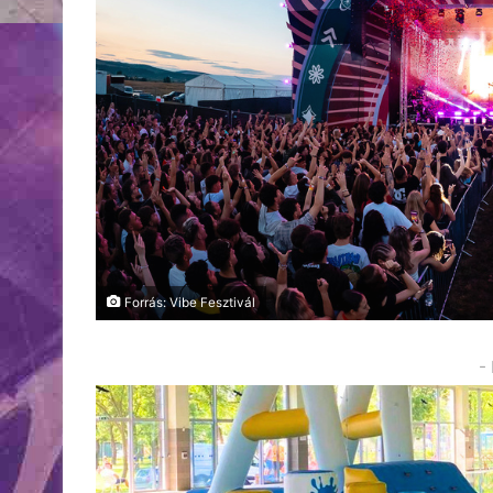
Forrás: Vibe Fesztivál
-