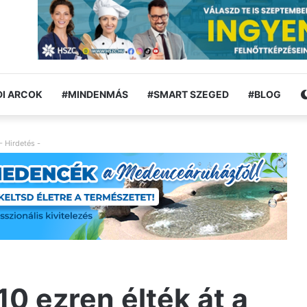
I ARCOK
#MINDENMÁS
#SMART SZEGED
#BLOG
- Hirdetés -
 110 ezren élték át a