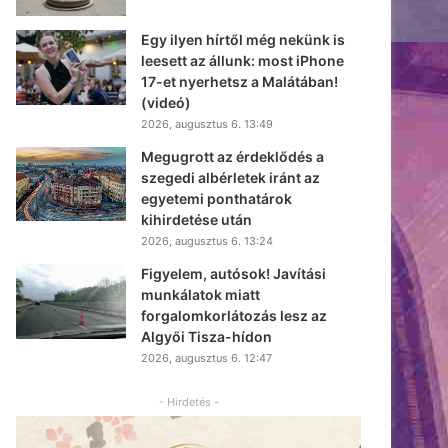
Egy ilyen hírtől még nekünk is
leesett az állunk: most iPhone
17-et nyerhetsz a Malátában!
(videó)
2026, augusztus 6. 13:49
Megugrott az érdeklődés a
szegedi albérletek iránt az
egyetemi ponthatárok
kihirdetése után
2026, augusztus 6. 13:24
Figyelem, autósok! Javítási
munkálatok miatt
forgalomkorlátozás lesz az
Algyői Tisza-hídon
2026, augusztus 6. 12:47
- Hirdetés -