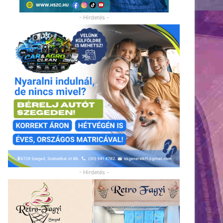
- Hirdetés -
- Hirdetés -