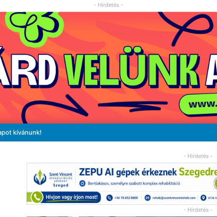
- Hirdetés -
apot kívánunk!
- Hirdetés -
- Hirdetés -