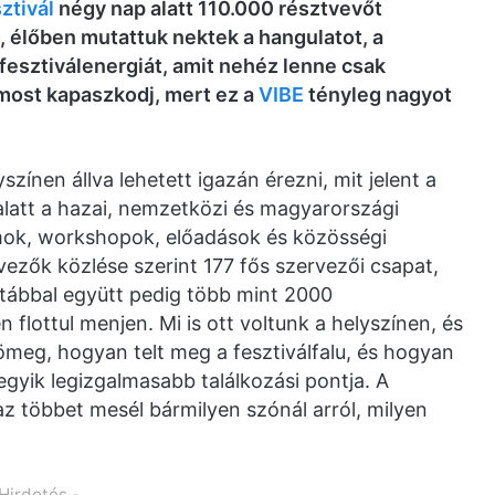
ztivál
négy nap alatt 110.000 résztvevőt
n, élőben mutattuk nektek a hangulatot, a
fesztiválenergiát, amit nehéz lenne csak
 most kapaszkodj, mert ez a
VIBE
tényleg nagyot
ínen állva lehetett igazán érezni, mit jelent a
alatt a hazai, nemzetközi és magyarországi
amok, workshopok, előadások és közösségi
vezők közlése szerint 177 fős szervezői csapat,
stábbal együtt pedig több mint 2000
lottul menjen. Mi is ott voltunk a helyszínen, és
meg, hogyan telt meg a fesztiválfalu, és hogyan
gyik legizgalmasabb találkozási pontja. A
az többet mesél bármilyen szónál arról, milyen
 Hirdetés -