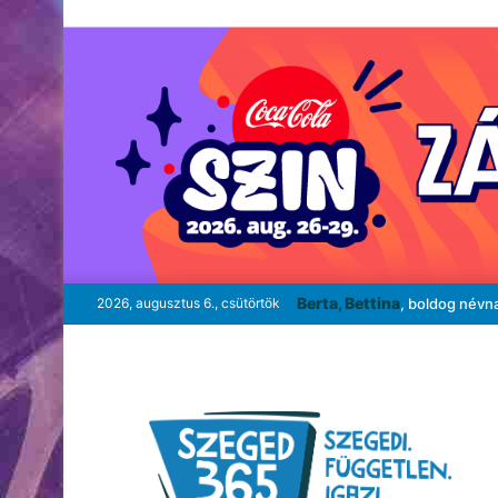
Berta, Bettina
2026, augusztus 6., csütörtök
, boldog névn