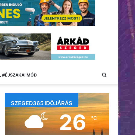
Keresés:
#ÉJSZAKAI MÓD
SZEGED365 IDŐJÁRÁS
26
℃