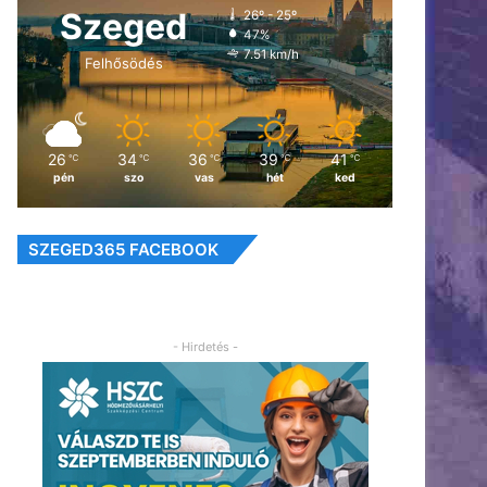
Szeged
26º - 25º
47%
7.51 km/h
Felhősödés
26
34
36
39
41
℃
℃
℃
℃
℃
pén
szo
vas
hét
ked
SZEGED365 FACEBOOK
- Hirdetés -