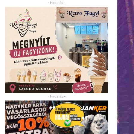
- Hirdetés -
- Hirdetés -