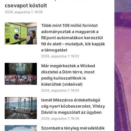
csevapot kóstolt
2026, augusztus 7. 19:39
Több mint 109 millió forintot
adományoztak a magyarok a
REpont automatákon keresztül
fél év alatt – mutatjuk, kik kapják
a támogatást
2026, augusztus 7. 19:22
Már megérkeztek a Wicked
díszletei a Dóm térre, most
pedig kulisszatitkok is
kiderültek (videóval)
2026, augusztus 7. 19:05
Ismét Mészáros érdekeltségű
cég nyert közbeszerzést, Vitézy
Dávid is megszólalt az ügyben
2026, augusztus 7. 18:36
Szombatra tényleg mérséklődik