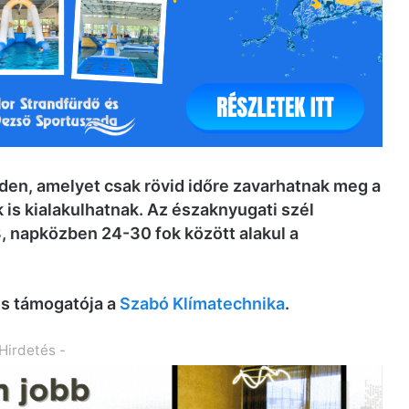
en, amelyet csak rövid időre zavarhatnak meg a
 is kialakulhatnak. Az északnyugati szél
8, napközben 24-30 fok között alakul a
és támogatója a
Szabó Klímatechnika
.
 Hirdetés -