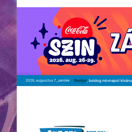
Ibolya
2026, augusztus 7., péntek
, boldog névnapot kíván