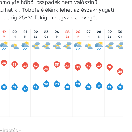
gomolyfelhőből csapadék nem valószínű,
kulhat ki. Többfelé élénk lehet az északnyugati
án pedig 25-31 fokig melegszik a levegő.
 Hirdetés -