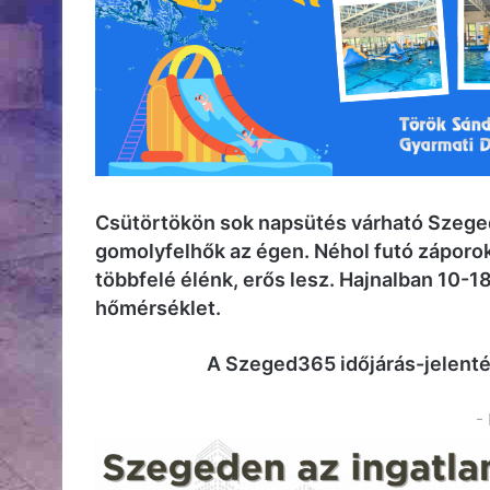
Csütörtökön sok napsütés várható Szeged
gomolyfelhők az égen. Néhol futó záporok
többfelé élénk, erős lesz. Hajnalban 10-1
hőmérséklet.
A Szeged365 időjárás-jelent
-