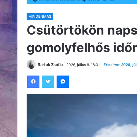
MINDENMÁS
Csütörtökön naps
gomolyfelhős idő
Bartok Zsófia
2026, július 8. 18:01
Frissítve: 2026, júl
Facebook
Twitter
Messenger