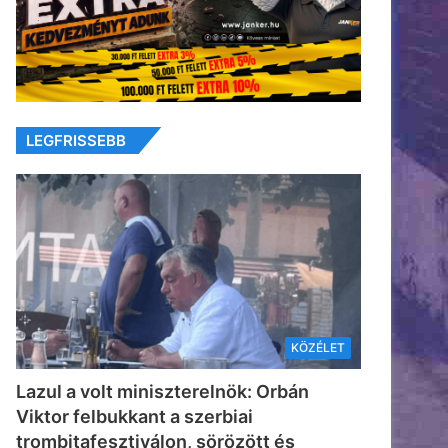
LEGFRISSEBB
KÖZÉLET
Lazul a volt miniszterelnök: Orbán
Viktor felbukkant a szerbiai
trombitafesztiválon, sörözött és