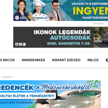
- Hirdetés -
I ARCOK
#MINDENMÁS
#SMART SZEGED
#BLOG
- Hirdetés -