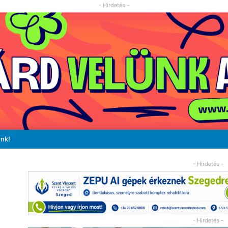
- Hirdetés -
unk!
- Hirdetés -
- Hirdetés -