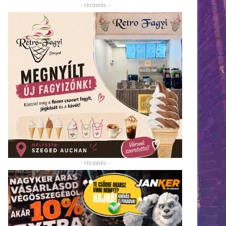
- Hirdetés -
- Hirdetés -