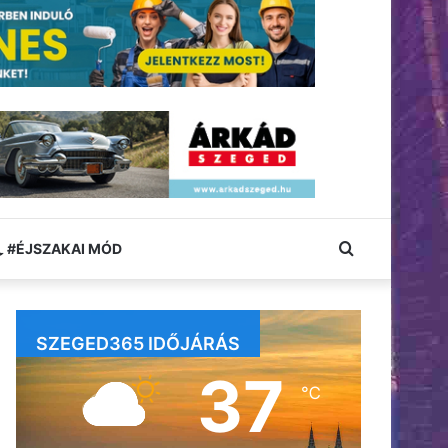
Keresés:
#ÉJSZAKAI MÓD
SZEGED365 IDŐJÁRÁS
37
℃