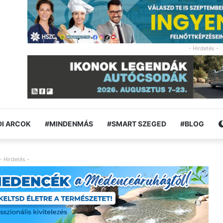
- Hirdetés -
I ARCOK
#MINDENMÁS
#SMART SZEGED
#BLOG
- Hirdetés -