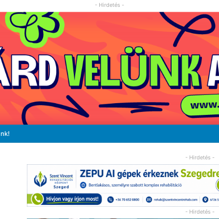
- Hirdetés -
unk!
- Hirdetés -
- Hirdetés -