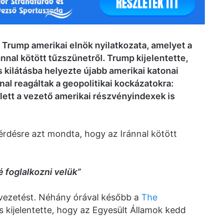
d Trump amerikai elnök nyilatkozata, amelyet a
nnal kötött tűzszünetről. Trump kijelentette,
 kilátásba helyezte újabb amerikai katonai
al reagáltak a geopolitikai kockázatokra:
llett a vezető amerikai részvényindexek is
rdésre azt mondta, hogy az Iránnal kötött
 foglalkozni velük”
i vezetést. Néhány órával később a
The
s kijelentette, hogy az Egyesült Államok kedd