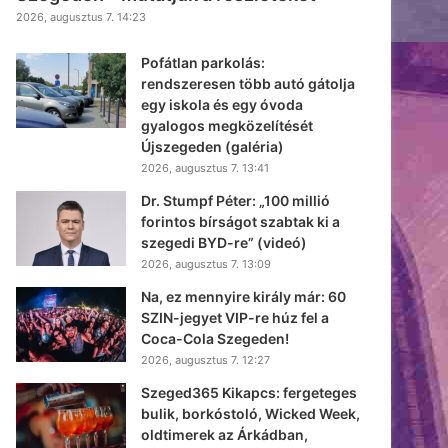
2026, augusztus 7. 14:23
Pofátlan parkolás:
rendszeresen több autó gátolja
egy iskola és egy óvoda
gyalogos megközelítését
Újszegeden (galéria)
2026, augusztus 7. 13:41
Dr. Stumpf Péter: „100 millió
forintos bírságot szabtak ki a
szegedi BYD-re” (videó)
2026, augusztus 7. 13:09
Na, ez mennyire király már: 60
SZIN-jegyet VIP-re húz fel a
Coca-Cola Szegeden!
2026, augusztus 7. 12:27
Szeged365 Kikapcs: fergeteges
bulik, borkóstoló, Wicked Week,
oldtimerek az Árkádban,