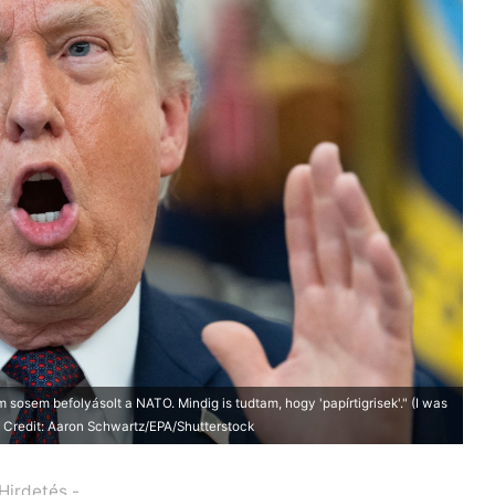
osem befolyásolt a NATO. Mindig is tudtam, hogy 'papírtigrisek'." (I was
) Credit: Aaron Schwartz/EPA/Shutterstock
 Hirdetés -