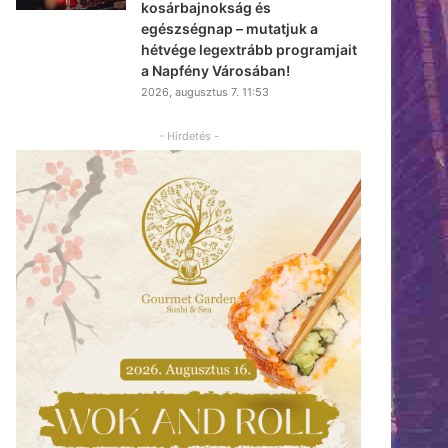
kosárbajnokság és
egészségnap – mutatjuk a
hétvége legextrább programjait
a Napfény Városában!
2026, augusztus 7. 11:53
- Hirdetés -