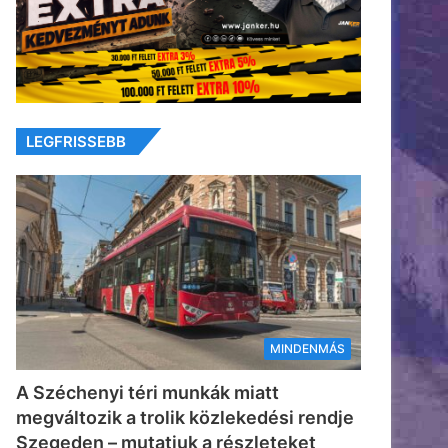
LEGFRISSEBB
MINDENMÁS
A Széchenyi téri munkák miatt
megváltozik a trolik közlekedési rendje
Szegeden – mutatjuk a részleteket