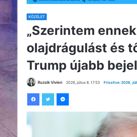
KÖZÉLET
„Szerintem ennek
olajdrágulást és t
Trump újabb beje
Ruzsik Vivien
2026, július 8. 17:53
Frissítve: 2026, júl
Facebook
Twitter
Messenger