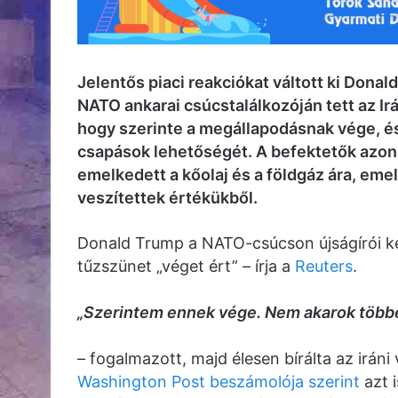
Jelentős piaci reakciókat váltott ki Donal
NATO ankarai csúcstalálkozóján tett az Irá
hogy szerinte a megállapodásnak vége, és
csapások lehetőségét. A befektetők azonn
emelkedett a kőolaj és a földgáz ára, eme
veszítettek értékükből.
Donald Trump a NATO-csúcson újságírói ké
tűzszünet „véget ért” – írja a
Reuters
.
„Szerintem ennek vége. Nem akarok többé
– fogalmazott, majd élesen bírálta az irán
Washington Post beszámolója szerint
azt i