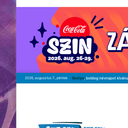
Ibolya
2026, augusztus 7., péntek
, boldog névnapot kíván