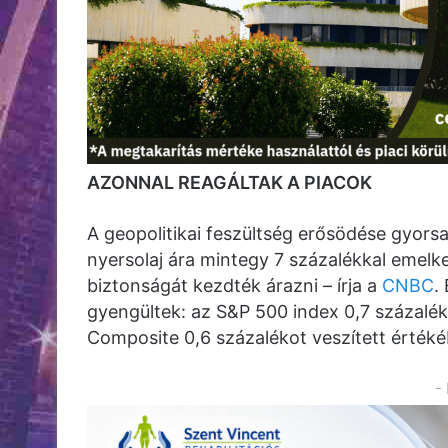
AZONNAL REAGÁLTAK A PIACOK
A geopolitikai feszültség erősödése gyors
nyersolaj ára mintegy 7 százalékkal emelked
biztonságát kezdték árazni – írja a
CNBC
.
gyengültek: az S&P 500 index 0,7 százalé
Composite 0,6 százalékot veszített értékéb
-