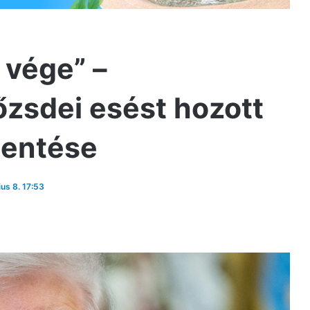
 vége” –
őzsdei esést hozott
lentése
ius 8. 17:53