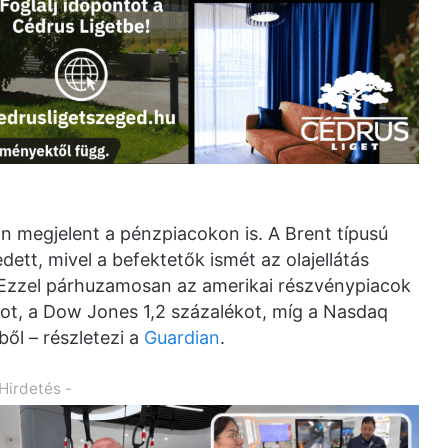
an megjelent a pénzpiacokon is. A Brent típusú
ett, mivel a befektetők ismét az olajellátás
 Ezzel párhuzamosan az amerikai részvénypiacok
kot, a Dow Jones 1,2 százalékot, míg a Nasdaq
ől – részletezi a
Guardian
.
 Hirdetés -