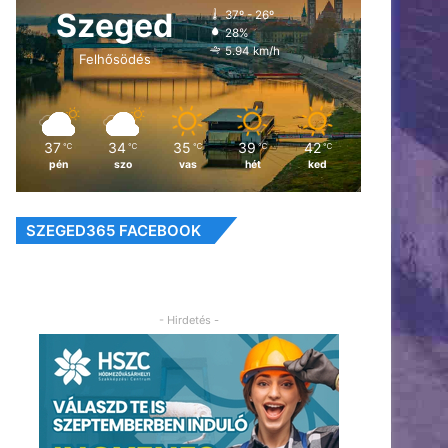
Szeged
37º - 26º
28%
5.94 km/h
Felhősödés
37
34
35
39
42
℃
℃
℃
℃
℃
pén
szo
vas
hét
ked
SZEGED365 FACEBOOK
- Hirdetés -