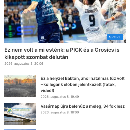
SPORT
Ez nem volt a mi esténk: a PICK és a Grosics is
kikapott szombat délután
2026, augusztus 8. 20:06
Ez a helyzet Baktón, ahol hatalmas tűz volt
– kollégánk élőben jelentkezett (fotók,
videó!)
2026, augusztus 8. 19:49
Vasárnap újra belehúz a meleg, 34 fok lesz
2026, augusztus 8. 18:00