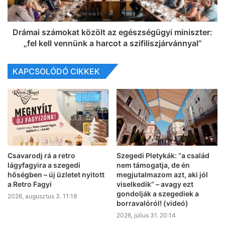
Drámai számokat közölt az egészségügyi miniszter:
„fel kell vennünk a harcot a szifiliszjárvánnyal”
KAPCSOLÓDÓ CIKKEK
Csavarodj rá a retro
Szegedi Pletykák: “a család
lágyfagyira a szegedi
nem támogatja, de én
hőségben – új üzletet nyitott
megjutalmazom azt, aki jól
a Retro Fagyi
viselkedik” – avagy ezt
gondolják a szegediek a
2026, augusztus 3. 11:18
borravalóról! (videó)
2026, július 31. 20:14