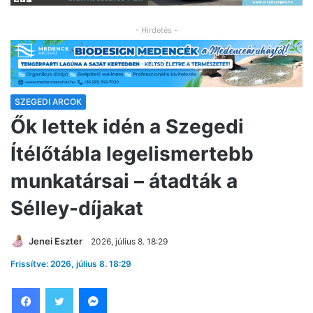
- Hirdetés -
SZEGEDI ARCOK
Ők lettek idén a Szegedi
Ítélőtábla legelismertebb
munkatársai – átadták a
Sélley-díjakat
Jenei Eszter
2026, július 8. 18:29
Frissítve: 2026, július 8. 18:29
Facebook
Twitter
Messenger