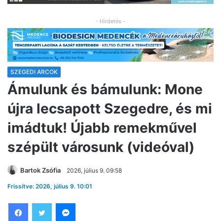
- Hirdetés -
SZEGEDI ARCOK
Ámulunk és bámulunk: Mone
újra lecsapott Szegedre, és mi
imádtuk! Újabb remekművel
szépült városunk (videóval)
Bartok Zsófia
2026, július 9. 09:58
Frissítve: 2026, július 9. 10:01
Facebook
Twitter
Messenger