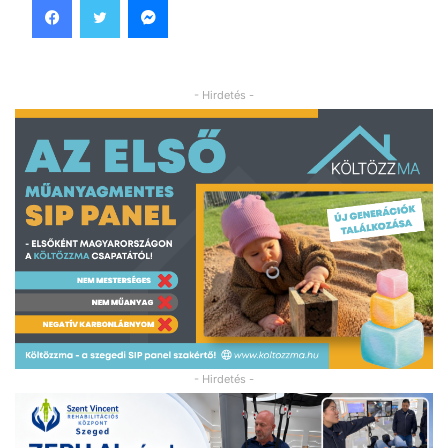
- Hirdetés -
- Hirdetés -