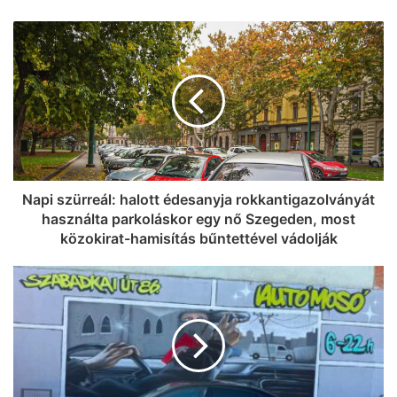
Szegedi Pletykák: jéghideg vízzel
kedveskedtünk a szegedieknek,
valamint megkérdeztük azt is, ki hogyan
éli túl a brutális hőséget (videó)
Napi szürreál: halott édesanyja rokkantigazolványát
használta parkoláskor egy nő Szegeden, most
közokirat-hamisítás bűntettével vádolják