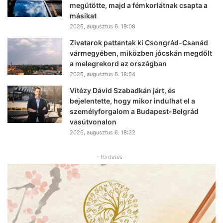
megütötte, majd a fémkorlátnak csapta a
másikat
2026, augusztus 6. 19:08
Zivatarok pattantak ki Csongrád-Csanád
vármegyében, miközben jócskán megdőlt
a melegrekord az országban
2026, augusztus 6. 18:54
Vitézy Dávid Szabadkán járt, és
bejelentette, hogy mikor indulhat el a
személyforgalom a Budapest-Belgrád
vasútvonalon
2026, augusztus 6. 18:32
- Hirdetés -