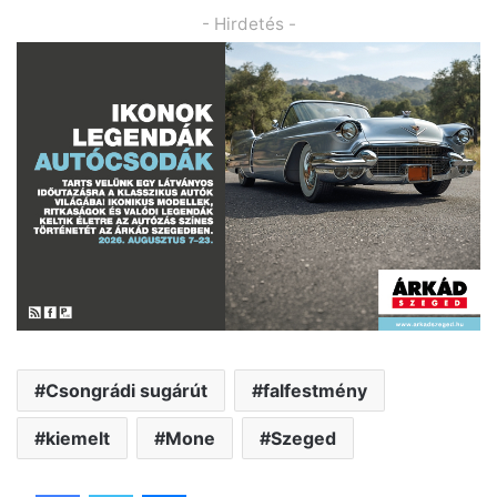
- Hirdetés -
Csongrádi sugárút
falfestmény
kiemelt
Mone
Szeged
Facebook
Twitter
Messenger