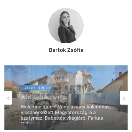
Bartok Zsófia
SZEGEDI ARCOK
SZEGEDI ARCOK
2026, augusztus 5. 07:37
2026, augusztus 5. 11:30
“Tud időzíteni” – megszületett
Szabados Ági első gyermeke