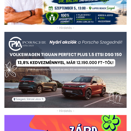
- Hirdetés -
- Hirdetés -