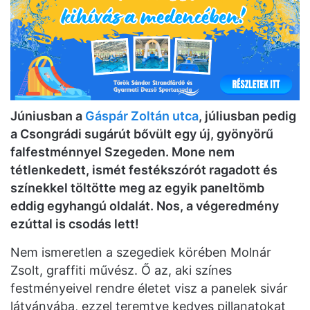
Júniusban a
Gáspár Zoltán utca
, júliusban pedig
a Csongrádi sugárút bővült egy új, gyönyörű
falfestménnyel Szegeden. Mone nem
tétlenkedett, ismét festékszórót ragadott és
színekkel töltötte meg az egyik paneltömb
eddig egyhangú oldalát. Nos, a végeredmény
ezúttal is csodás lett!
Nem ismeretlen a szegediek körében Molnár
Zsolt, graffiti művész. Ő az, aki színes
festményeivel rendre életet visz a panelek sivár
látványába, ezzel teremtve kedves pillanatokat