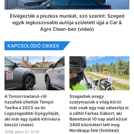
Elvégezték a piszkos munkát, szó szerint: Szeged
egyik legkoszosabb autója született újjá a Car &
Agro Clean-ben (videó)
KAPCSOLÓDÓ CIKKEK
A Tomorrowland-ről
Szegediek avagy
hazafelé ültettük Tempó
szatymaziak a világ körül:
Taxiba a 2023-as év
már csak egy nap választja el
Legszegedibb Gyógyítóját,
a céltól Farkas Gábort, aki
aki már egy újabb kihívásra
Babettával 10 nap alatt közel
készül (videó)
3400 kilométert tett meg
Nordkapp felé (fotókkal)
2026, július 31. 12:19