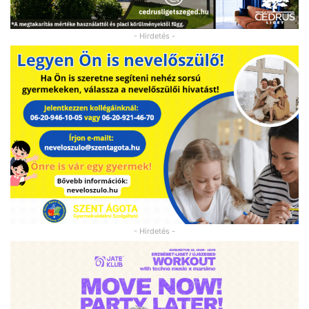
- Hirdetés -
- Hirdetés -