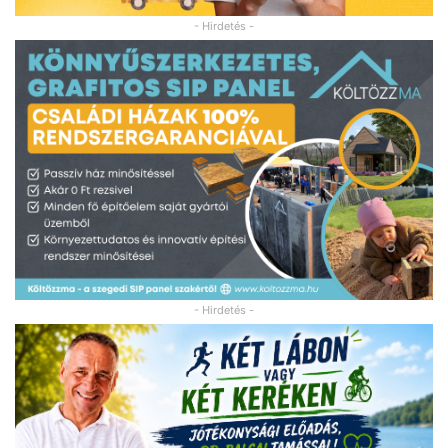
- Hirdetés -
- Hirdetés -