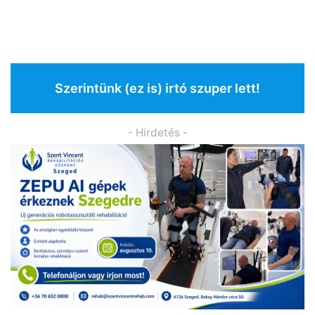
Szerintünk (ez is) irtó szuper lett!
- Hirdetés -