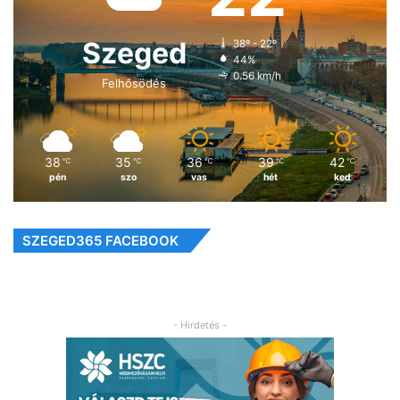
Szeged
38º - 22º
44%
0.56 km/h
Felhősödés
38
35
36
39
42
℃
℃
℃
℃
℃
pén
szo
vas
hét
ked
SZEGED365 FACEBOOK
- Hirdetés -