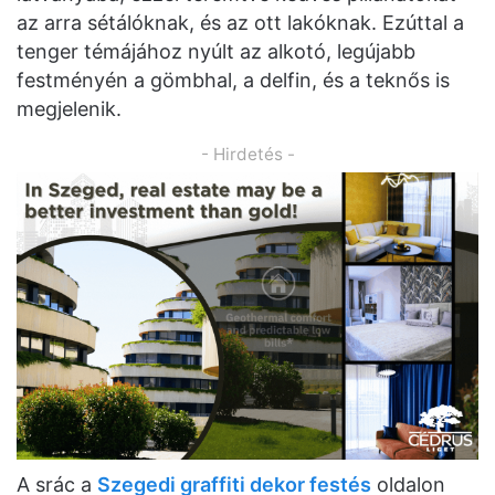
az arra sétálóknak, és az ott lakóknak. Ezúttal a
tenger témájához nyúlt az alkotó, legújabb
festményén a gömbhal, a delfin, és a teknős is
megjelenik.
- Hirdetés -
A srác a
Szegedi graffiti dekor festés
oldalon