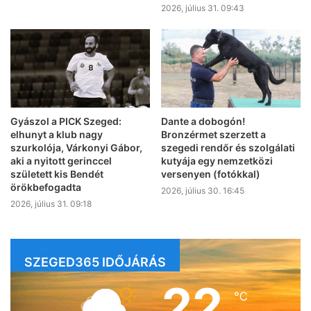
2026, július 31. 09:43
Gyászol a PICK Szeged:
Dante a dobogón!
elhunyt a klub nagy
Bronzérmet szerzett a
szurkolója, Várkonyi Gábor,
szegedi rendőr és szolgálati
aki a nyitott gerinccel
kutyája egy nemzetközi
született kis Bendét
versenyen (fotókkal)
örökbefogadta
2026, július 30. 16:45
2026, július 31. 09:18
SZEGED365 IDŐJÁRÁS
22
℃